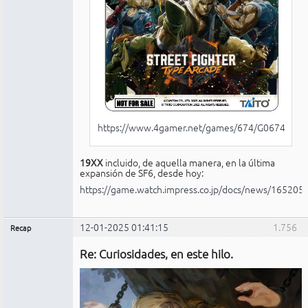
https://www.4gamer.net/games/674/G067434/
19XX
incluido, de aquella manera, en la última
expansión de SF6, desde hoy:
https://game.watch.impress.co.jp/docs/news/165205
12-01-2025 01:41:15
1.756
Recap
Administrador
Re: Curiosidades, en este hilo.
No
conectado