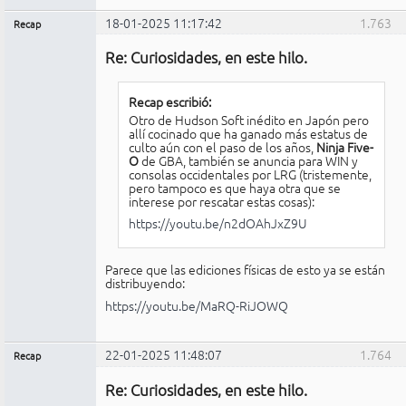
18-01-2025 11:17:42
1.763
Recap
Administrador
Re: Curiosidades, en este hilo.
No
conectado
Recap escribió:
Otro de Hudson Soft inédito en Japón pero
allí cocinado que ha ganado más estatus de
culto aún con el paso de los años,
Ninja Five-
O
de GBA, también se anuncia para WIN y
consolas occidentales por LRG (tristemente,
pero tampoco es que haya otra que se
interese por rescatar estas cosas):
https://youtu.be/n2dOAhJxZ9U
Parece que las ediciones físicas de esto ya se están
distribuyendo:
https://youtu.be/MaRQ-RiJOWQ
22-01-2025 11:48:07
1.764
Recap
Administrador
Re: Curiosidades, en este hilo.
No
conectado