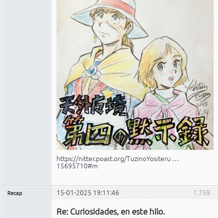
https://nitter.poast.org/TuzinoYositeru …
15695710#m
15-01-2025 19:11:46
1.758
Recap
Administrador
Re: Curiosidades, en este hilo.
No
conectado