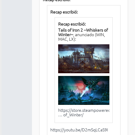
Recap escribió:
Recap escribió:
Tails of Iron 2 --Whiskers of
Winter--
, anunciado (WIN,
MAC, LX):
https://store.steampowered.com/app/24
… of_Winter/
https://youtu.be/D2mSqLCaS9I