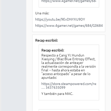
https://www.4gamer.net/games/684/G0684
Una más:
https://youtu.be/9EvDNYXU9DY
https://www.4gamer.net/games/684/G068440/
Recap escribió:
Recap escribió:
Respecto a Cang Yi: Hundun
Xiaoying / Blaz Blue Entropy Effect,
la actualización de anteayer
realmente correspondía a la versión
final -- hasta ahora estaba en
"acceso anticipado" a pesar de lo
apuntado:
https://store.steampowered.com/news/app
… 3437635099
Y también para MAC.