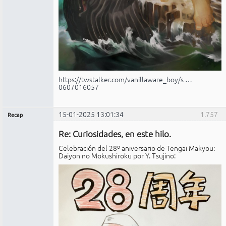
https://twstalker.com/vanillaware_boy/s …
0607016057
15-01-2025 13:01:34
1.757
Recap
Administrador
Re: Curiosidades, en este hilo.
No
conectado
Celebración del 28º aniversario de Tengai Makyou:
Daiyon no Mokushiroku por Y. Tsujino: