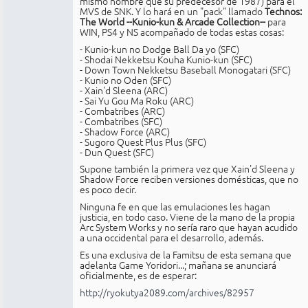
mismo nombre que su predecesor de 1987) para el
MVS de SNK. Y lo hará en un "pack" llamado
Technos:
The World --Kunio-kun & Arcade Collection--
para
WIN, PS4 y NS acompañado de todas estas cosas:
- Kunio-kun no Dodge Ball Da yo (SFC)
- Shodai Nekketsu Kouha Kunio-kun (SFC)
- Down Town Nekketsu Baseball Monogatari (SFC)
- Kunio no Oden (SFC)
- Xain'd Sleena (ARC)
- Sai Yu Gou Ma Roku (ARC)
- Combatribes (ARC)
- Combatribes (SFC)
- Shadow Force (ARC)
- Sugoro Quest Plus Plus (SFC)
- Dun Quest (SFC)
Supone también la primera vez que Xain'd Sleena y
Shadow Force reciben versiones domésticas, que no
es poco decir.
Ninguna fe en que las emulaciones les hagan
justicia, en todo caso. Viene de la mano de la propia
Arc System Works y no sería raro que hayan acudido
a una occidental para el desarrollo, además.
Es una exclusiva de la Famitsu de esta semana que
adelanta Game Yoridori...; mañana se anunciará
oficialmente, es de esperar:
http://ryokutya2089.com/archives/82957