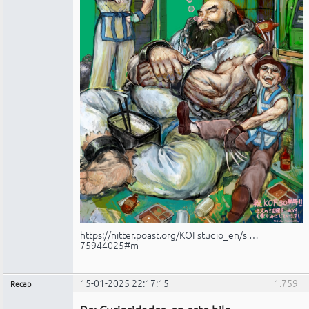
https://nitter.poast.org/KOFstudio_en/s …
75944025#m
15-01-2025 22:17:15
1.759
Recap
Administrador