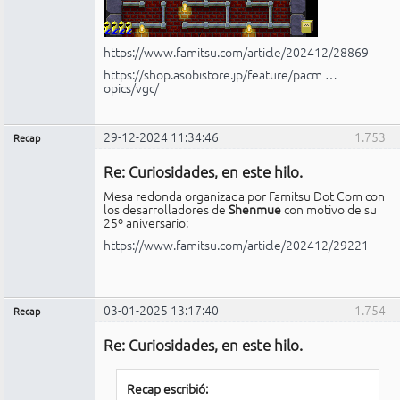
https://www.famitsu.com/article/202412/28869
https://shop.asobistore.jp/feature/pacm …
opics/vgc/
29-12-2024 11:34:46
1.753
Recap
Administrador
Re: Curiosidades, en este hilo.
No
conectado
Mesa redonda organizada por Famitsu Dot Com con
los desarrolladores de
Shenmue
con motivo de su
25º aniversario:
https://www.famitsu.com/article/202412/29221
03-01-2025 13:17:40
1.754
Recap
Administrador
Re: Curiosidades, en este hilo.
No
conectado
Recap escribió: