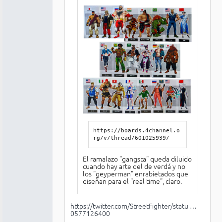
https://boards.4channel.o
rg/v/thread/601025939/
El ramalazo "gangsta" queda diluido
cuando hay arte del de verdá y no
los "geyperman" enrabietados que
diseñan para el "real time", claro.
https://twitter.com/StreetFighter/statu …
0577126400