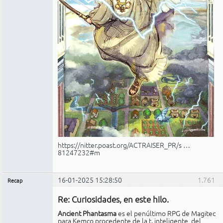
https://nitter.poast.org/ACTRAISER_PR/s …
81247232#m
16-01-2025 15:28:50
1.761
Recap
Administrador
Re: Curiosidades, en este hilo.
No
conectado
Ancient Phantasma
es el penúltimo RPG de Magitec
para Kemco procedente de la t. inteligente, del