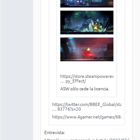
https://store.steampowered.com/app/22
… py_Effect/
ASW sólo cede la licencia.
https://twitter.com/BBEE_Global/status/
… 83776?s=20
https://www.4gamer.net/games/684/G0684
Entrevista:
https://www.gamespark.jp/article/2023/07/20/1