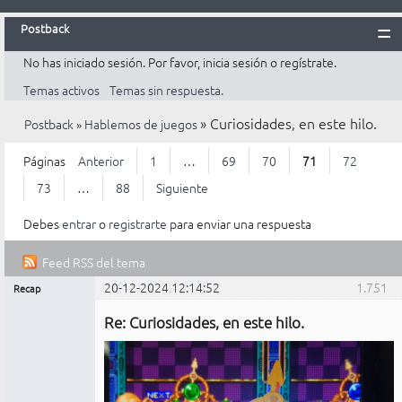
Postback
No has iniciado sesión.
Por favor, inicia sesión o regístrate.
Inicio
Temas activos
Temas sin respuesta.
Postback
»
Curiosidades, en este hilo.
Postback
»
Hablemos de juegos
Reglas
Búsqueda
Páginas
Anterior
1
…
69
70
71
72
Registrarte
73
…
88
Siguiente
Entrar
Debes
entrar
o
registrarte
para enviar una respuesta
Feed RSS del tema
20-12-2024 12:14:52
1.751
Recap
Mensajes [ 1.751 al 1.775 de 2.200 ]
Administrador
Re: Curiosidades, en este hilo.
No
conectado