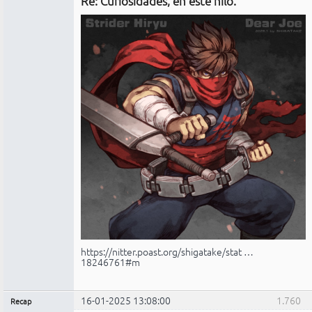
Re: Curiosidades, en este hilo.
No
conectado
https://nitter.poast.org/shigatake/stat …
18246761#m
16-01-2025 13:08:00
1.760
Recap
Administrador