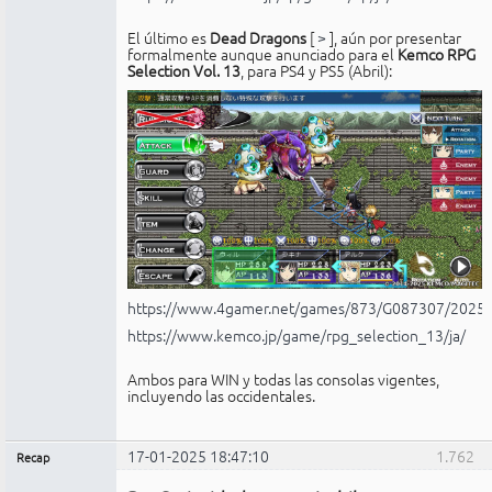
El último es
Dead Dragons
[
>
], aún por presentar
formalmente aunque anunciado para el
Kemco RPG
Selection Vol. 13
, para PS4 y PS5 (Abril):
https://www.4gamer.net/games/873/G087307/2025
https://www.kemco.jp/game/rpg_selection_13/ja/
Ambos para WIN y todas las consolas vigentes,
incluyendo las occidentales.
17-01-2025 18:47:10
1.762
Recap
Administrador