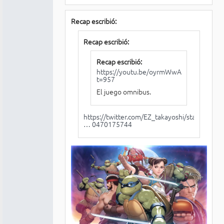
Recap escribió:
Recap escribió:
Recap escribió:
https://youtu.be/oyrmWwAKCQY?
t=957
El juego omnibus.
https://twitter.com/EZ_takayoshi/status
… 0470175744