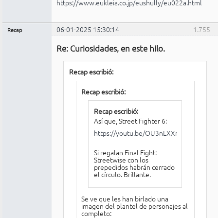
https://www.eukleia.co.jp/eushully/eu022a.html
06-01-2025 15:30:14
1.755
Recap
Administrador
Re: Curiosidades, en este hilo.
No
conectado
Recap escribió:
Recap escribió:
Recap escribió:
Así que, Street Fighter 6:
https://youtu.be/OU3nLXXrHdM
Si regalan Final Fight:
Streetwise con los
prepedidos habrán cerrado
el círculo. Brillante.
Se ve que les han birlado una
imagen del plantel de personajes al
completo: