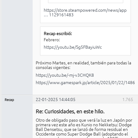
https://store.steampowered.com/news/app
… 1129161483
Recap escribió:
Febrero:
https://youtu.be/Sg5FBayiuWc
Próximo Martes, en realidad, también para todas la
consolas vigentes:
https://youtu.be/-mj-v3CHQK8
https://www.gamespark.jp/article/2025/01/22/14869
22-01-2025 14:44:05
1.765
Recap
Administrador
Re: Curiosidades, en este hilo.
No
conectado
Otro de obligado paso que verá la luz en Japón por
primera vez este año es Kunio no Nekketsu: Dodge
Ball Densetsu, que se lanzó de forma residual en
Occidente como Super Dodge Ball (adoptando el