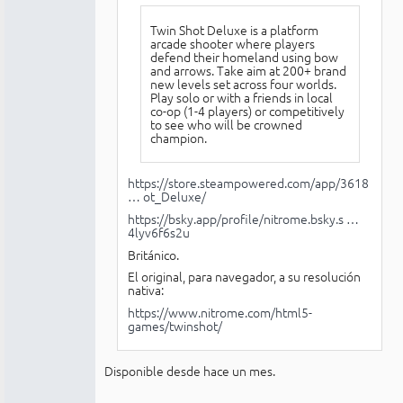
Twin Shot Deluxe is a platform
arcade shooter where players
defend their homeland using bow
and arrows. Take aim at 200+ brand
new levels set across four worlds.
Play solo or with a friends in local
co-op (1-4 players) or competitively
to see who will be crowned
champion.
https://store.steampowered.com/app/3618
… ot_Deluxe/
https://bsky.app/profile/nitrome.bsky.s …
4lyv6f6s2u
Británico.
El original, para navegador, a su resolución
nativa:
https://www.nitrome.com/html5-
games/twinshot/
Disponible desde hace un mes.