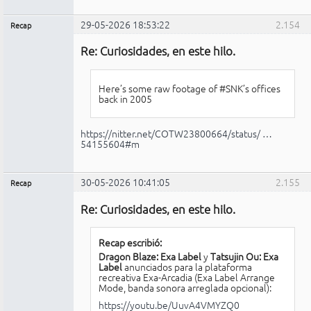
29-05-2026 18:53:22
2.154
Recap
Administrador
Re: Curiosidades, en este hilo.
No
conectado
Here’s some raw footage of #SNK’s offices
back in 2005
https://nitter.net/COTW23800664/status/ …
54155604#m
30-05-2026 10:41:05
2.155
Recap
Administrador
Re: Curiosidades, en este hilo.
No
conectado
Recap escribió:
Dragon Blaze: Exa Label
y
Tatsujin Ou: Exa
Label
anunciados para la plataforma
recreativa Exa-Arcadia (Exa Label Arrange
Mode, banda sonora arreglada opcional):
https://youtu.be/UuvA4VMYZQ0