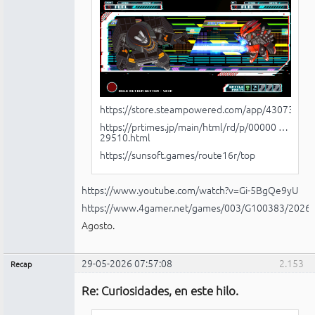
https://store.steampowered.com/app/4307330/
https://prtimes.jp/main/html/rd/p/00000 …
29510.html
https://sunsoft.games/route16r/top
https://www.youtube.com/watch?v=Gi-5BgQe9yU
https://www.4gamer.net/games/003/G100383/2026
Agosto.
29-05-2026 07:57:08
2.153
Recap
Administrador
Re: Curiosidades, en este hilo.
No
conectado