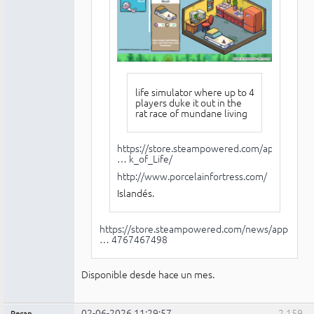
life simulator where up to 4
players duke it out in the
rat race of mundane living
https://store.steampowered.com/app/1910
… k_of_Life/
http://www.porcelainfortress.com/
Islandés.
https://store.steampowered.com/news/app
… 4767467498
Disponible desde hace un mes.
02-06-2026 11:29:57
2.159
Recap