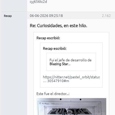
cyj656tc2d
06-06-2026 09:25:18
2.162
Recap
Administrador
Re: Curiosidades, en este hilo.
No
conectado
Recap escribió:
Recap escribió:
Fui el jefe de desarrollo de
Blazing Star
...
https://nitter.net/pastel_orbit/status/
… 30547910#m
Este fue el director...: