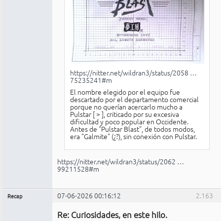
https://nitter.net/wildran3/status/2058 …
75235241#m
El nombre elegido por el equipo fue
descartado por el departamento comercial
porque no querían acercarlo mucho a
Pulstar [
>
], criticado por su excesiva
dificultad y poco popular en Occidente.
Antes de "Pulstar Blast", de todos modos,
era "Galmite" (¿?), sin conexión con Pulstar.
https://nitter.net/wildran3/status/2062 …
99211528#m
07-06-2026 00:16:12
2.163
Recap
Administrador
Re: Curiosidades, en este hilo.
No
conectado