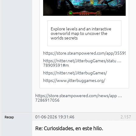
Explore levels and an interactive
overworld map to uncover the
worlds secrets
https://store.steampowered.com/app/3559990/S
https://nitter.net/JitterbugGames/statu …
78909591#m
https://nitter.net/JitterbugGames/
https://www.jitterbuggames.org/
https://store.steampowered.com/news/app …
7286917056
01-06-2026 19:31:46
2.157
Recap
Administrador
Re: Curiosidades, en este hilo.
No
conectado