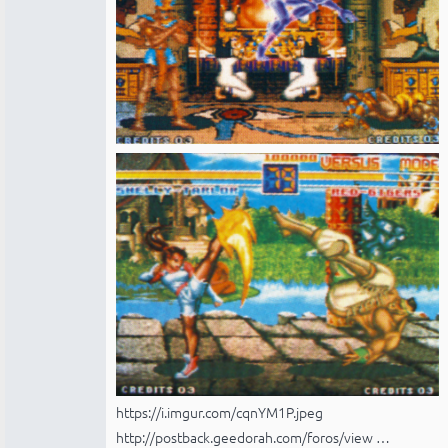
https://i.imgur.com/cqnYM1P.jpeg
http://postback.geedorah.com/foros/view …