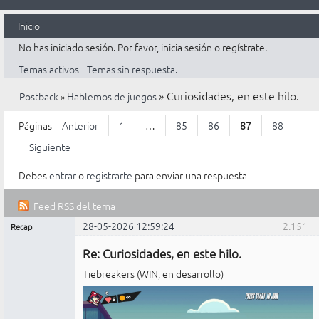
Inicio
No has iniciado sesión.
Por favor, inicia sesión o regístrate.
Temas activos
Temas sin respuesta.
»
Curiosidades, en este hilo.
Postback
»
Hablemos de juegos
Páginas
Anterior
1
…
85
86
87
88
Siguiente
Debes
entrar
o
registrarte
para enviar una respuesta
Feed RSS del tema
28-05-2026 12:59:24
2.151
Recap
Mensajes [ 2.151 al 2.175 de 2.200 ]
Administrador
Re: Curiosidades, en este hilo.
No
conectado
Tiebreakers (WIN, en desarrollo)