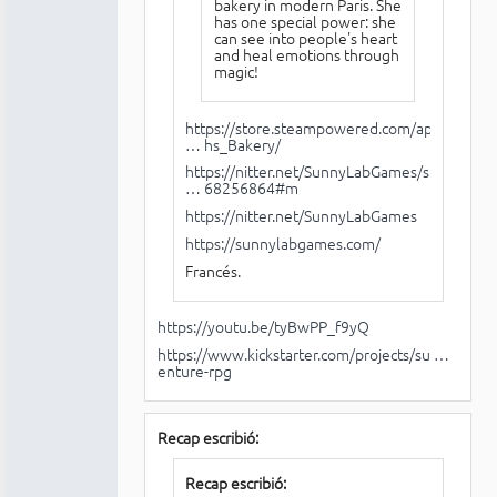
bakery in modern Paris. She
has one special power: she
can see into people's heart
and heal emotions through
magic!
https://store.steampowered.com/app/2967
… hs_Bakery/
https://nitter.net/SunnyLabGames/status
… 68256864#m
https://nitter.net/SunnyLabGames
https://sunnylabgames.com/
Francés.
https://youtu.be/tyBwPP_f9yQ
https://www.kickstarter.com/projects/su …
enture-rpg
Recap escribió:
Recap escribió: