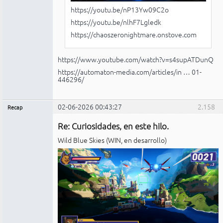
https://youtu.be/nP13Yw09C2o
https://youtu.be/nlhF7Lgledk
https://chaoszeronightmare.onstove.com
https://www.youtube.com/watch?v=s4supATDunQ
https://automaton-media.com/articles/in … 01-
446296/
02-06-2026 00:43:27
2.158
Recap
Administrador
Re: Curiosidades, en este hilo.
No
conectado
Wild Blue Skies (WIN, en desarrollo)