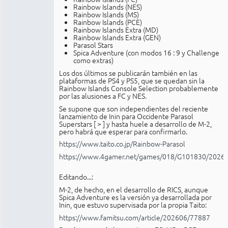
Rainbow Islands (NES)
Rainbow Islands (MS)
Rainbow Islands (PCE)
Rainbow Islands Extra (MD)
Rainbow Islands Extra (GEN)
Parasol Stars
Spica Adventure (con modos 16 : 9 y Challenge
como extras)
Los dos últimos se publicarán también en las
plataformas de PS4 y PS5, que se quedan sin la
Rainbow Islands Console Selection probablemente
por las alusiones a FC y NES.
Se supone que son independientes del reciente
lanzamiento de Inin para Occidente Parasol
Superstars [
>
] y hasta huele a desarrollo de M-2,
pero habrá que esperar para confirmarlo.
https://www.taito.co.jp/Rainbow-Parasol
https://www.4gamer.net/games/018/G101830/2026
Editando...:
M-2, de hecho, en el desarrollo de RICS, aunque
Spica Adventure es la versión ya desarrollada por
Inin, que estuvo supervisada por la propia Taito:
https://www.famitsu.com/article/202606/77887