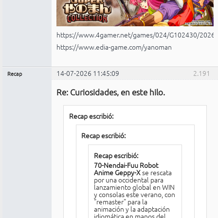
https://www.4gamer.net/games/024/G102430/2026
https://www.edia-game.com/yanoman
14-07-2026 11:45:09
2.191
Recap
Administrador
Re: Curiosidades, en este hilo.
No
conectado
Recap escribió:
Recap escribió:
Recap escribió:
70-Nendai-Fuu Robot
Anime Geppy-X
se rescata
por una occidental para
lanzamiento global en WIN
y consolas este verano, con
"remaster" para la
animación y la adaptación
idiomática en manos del