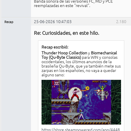
Banda sonora de las versiones FC, MD y PCE
reemplazadas en este "revival".
25-06-2026 10:47:03
2.180
Recap
Administrador
Re: Curiosidades, en este hilo.
No
conectado
Recap escribió:
Thunder Hoop Collection
y
Biomechanical
Toy (Qu-Byte Classics)
para WIN y consolas
occidentales, los últimos anuncios de la
brasileña Qu-Byte, que ya también mete sus
zarpas en los españoles, no vaya a quedar
alguno sano:
https://store.steampowered.com/app/4448