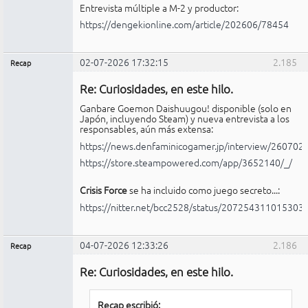
Entrevista múltiple a M-2 y productor:
https://dengekionline.com/article/202606/78454
02-07-2026 17:32:15
2.185
Recap
Administrador
Re: Curiosidades, en este hilo.
No
conectado
Ganbare Goemon Daishuugou! disponible (solo en
Japón, incluyendo Steam) y nueva entrevista a los
responsables, aún más extensa:
https://news.denfaminicogamer.jp/interview/260702
https://store.steampowered.com/app/3652140/_/
Crisis Force
se ha incluido como juego secreto...:
https://nitter.net/bcc2528/status/20725431101530
04-07-2026 12:33:26
2.186
Recap
Administrador
Re: Curiosidades, en este hilo.
No
conectado
Recap escribió: