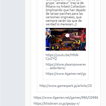
grupo "amateur" tras la de
Milano no Arbeit Collection
(implicando que han dejado
de lanzar parches para las
versiones originales, que
siempre serán las que de
verdad lo merecen...):
https://youtu.be/H9dk-
CjuZYQ
https://store.steampowered.com/app/41
… setentero/
https://www.4gamer.net/games/986/G
http://www.gamespark.jp/article/2026/04/0
https://www.4gamer.net/games/986/G098670/
https://blissbrain.co.jp/geppy-x/