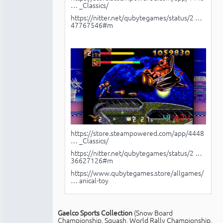
… _Classics/
https://nitter.net/qubytegames/status/2 …
47767546#m
https://store.steampowered.com/app/4448
… _Classics/
https://nitter.net/qubytegames/status/2 …
36627126#m
https://www.qubytegames.store/allgames/
… anical-toy
Gaelco Sports Collection
(Snow Board
Championship, Squash, World Rally Championship,