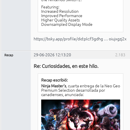
Featuring:
Increased Resolution
Improved Performance
Higher Quality Assets
Downsampled Display Mode
https://bsky.app/profile/did:plc:f3gdhg … oiujxgzj2x
29-06-2026 12:13:20
2.183
Recap
Administrador
Re: Curiosidades, en este hilo.
No
conectado
Recap escribió:
Ninja Master's
, cuarta entrega de la Neo Geo
Premium Selection desarrollada por
canadienses, anunciada: