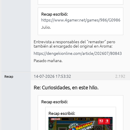
Recap escribió:
https://www.4gamer.net/games/986/G098670/
Julio.
Entrevista a responsables del "remaster" pero
también al encargado del original en Aroma:
https://dengekionline.com/article/202607/80843
Pasado mañana.
14-07-2026 17:53:32
2.192
Recap
Administrador
Re: Curiosidades, en este hilo.
No
conectado
Recap escribió:
Recap escribió: