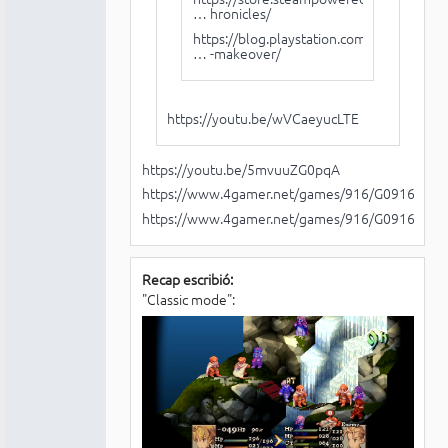
… hronicles/
https://blog.playstation.com/2025/07/21
… -makeover/
https://youtu.be/wVCaeyucLTE
https://youtu.be/5mvuuZG0pqA
https://www.4gamer.net/games/916/G091610/
https://www.4gamer.net/games/916/G091610/
Recap escribió:
"Classic mode":