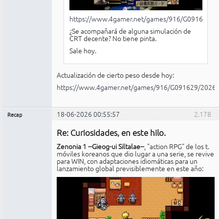
https://www.4gamer.net/games/916/G091627/
¿Se acompañará de alguna simulación de
CRT decente? No tiene pinta.
Sale hoy.
Actualización de cierto peso desde hoy:
https://www.4gamer.net/games/916/G091629/2026
18-06-2026 00:55:57
2.178
Recap
Administrador
Re: Curiosidades, en este hilo.
No
conectado
Zenonia 1 --Gieog-ui Siltalae--
, "action RPG" de los t.
móviles koreanos que dio lugar a una serie, se revive
para WIN, con adaptaciones idiomáticas para un
lanzamiento global previsiblemente en este año: