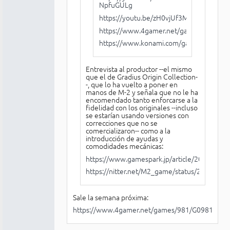
NpfuGULg
https://youtu.be/zH0vjUf3M1o
https://www.4gamer.net/games/981/G
https://www.konami.com/games/goemo
Entrevista al productor --el mismo
que el de Gradius Origin Collection-
-, que lo ha vuelto a poner en
manos de M-2 y señala que no le ha
encomendado tanto enforcarse a la
fidelidad con los originales --incluso
se estarían usando versiones con
correcciones que no se
comercializaron-- como a la
introducción de ayudas y
comodidades mecánicas:
https://www.gamespark.jp/article/2026/02/
https://nitter.net/M2_game/status/20261
Sale la semana próxima:
https://www.4gamer.net/games/981/G098127/