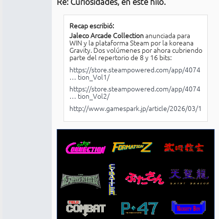
Re: Curiosidades, en este hilo.
No
conectado
Recap escribió:
Jaleco Arcade Collection
anunciada para
WIN y la plataforma Steam por la koreana
Gravity. Dos volúmenes por ahora cubriendo
parte del repertorio de 8 y 16 bits:
https://store.steampowered.com/app/4074
… tion_Vol1/
https://store.steampowered.com/app/4074
… tion_Vol2/
http://www.gamespark.jp/article/2026/03/18/16