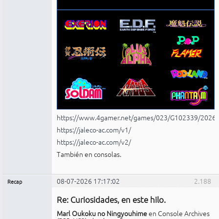
https://www.4gamer.net/games/023/G102339/2026
https://jaleco-ac.com/v1/
https://jaleco-ac.com/v2/
También en consolas.
08-07-2026 17:17:02
2.188
Recap
Administrador
Re: Curiosidades, en este hilo.
No
conectado
Marl Oukoku no Ningyouhime
en Console Archives