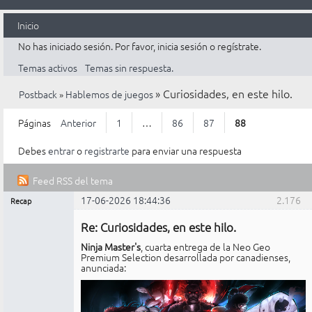
Inicio
No has iniciado sesión.
Por favor, inicia sesión o regístrate.
Temas activos
Temas sin respuesta.
»
Curiosidades, en este hilo.
Postback
»
Hablemos de juegos
Páginas
Anterior
1
…
86
87
88
Debes
entrar
o
registrarte
para enviar una respuesta
Feed RSS del tema
17-06-2026 18:44:36
2.176
Recap
Mensajes [ 2.176 al 2.200 de 2.200 ]
Administrador
Re: Curiosidades, en este hilo.
No
conectado
Ninja Master's
, cuarta entrega de la Neo Geo
Premium Selection desarrollada por canadienses,
anunciada: