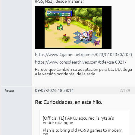
(PS5, NS2), desde mañana:
https://www.4gamer.net/games/023/G102350/2026
https://www.consolearchives.com/title/csa-0021/
Parece que también su adaptación para EE. UU. llega
a la versión occidental de la serie.
09-07-2026 18:58:14
2.189
Recap
Administrador
Re: Curiosidades, en este hilo.
No
conectado
[Official TL] FAKKU aqcuired Fairytale's
entire catalogue
Plan is to bring old PC-98 games to modern
OS