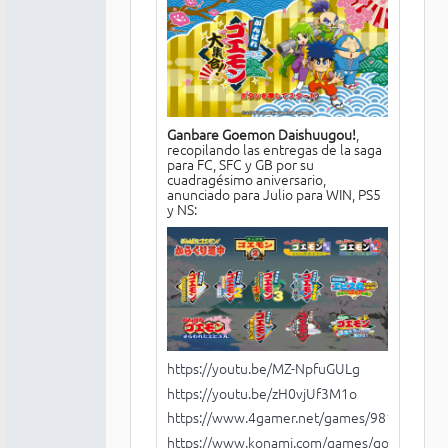
Ganbare Goemon Daishuugou!
,
recopilando las entregas de la saga
para FC, SFC y GB por su
cuadragésimo aniversario,
anunciado para Julio para WIN, PS5
y NS:
https://youtu.be/MZ-NpfuGULg
https://youtu.be/zH0vjUf3M1o
https://www.4gamer.net/games/981/G0981
https://www.konami.com/games/goemon/