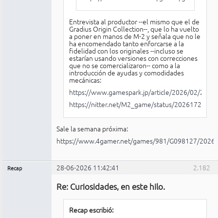
Entrevista al productor --el mismo que el de
Gradius Origin Collection--, que lo ha vuelto
a poner en manos de M-2 y señala que no le
ha encomendado tanto enforcarse a la
fidelidad con los originales --incluso se
estarían usando versiones con correcciones
que no se comercializaron-- como a la
introducción de ayudas y comodidades
mecánicas:
https://www.gamespark.jp/article/2026/02/24/1
https://nitter.net/M2_game/status/202617216
Sale la semana próxima:
https://www.4gamer.net/games/981/G098127/2026
28-06-2026 11:42:41
2.182
Recap
Administrador
Re: Curiosidades, en este hilo.
No
conectado
Recap escribió: