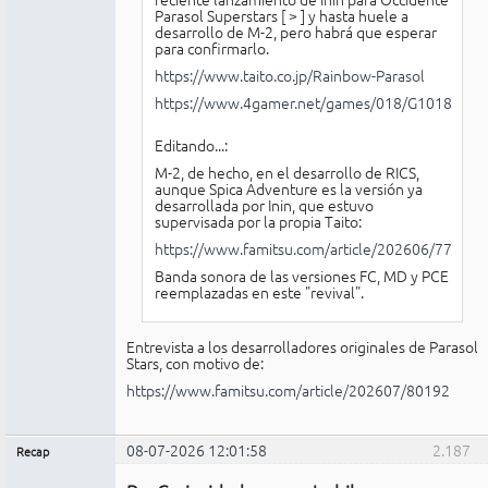
Parasol Superstars [
>
] y hasta huele a
desarrollo de M-2, pero habrá que esperar
para confirmarlo.
https://www.taito.co.jp/Rainbow-Parasol
https://www.4gamer.net/games/018/G101830/
Editando...:
M-2, de hecho, en el desarrollo de RICS,
aunque Spica Adventure es la versión ya
desarrollada por Inin, que estuvo
supervisada por la propia Taito:
https://www.famitsu.com/article/202606/77887
Banda sonora de las versiones FC, MD y PCE
reemplazadas en este "revival".
Entrevista a los desarrolladores originales de Parasol
Stars, con motivo de:
https://www.famitsu.com/article/202607/80192
08-07-2026 12:01:58
2.187
Recap
Administrador