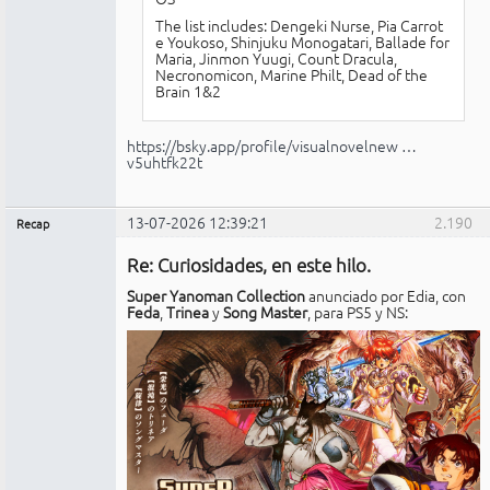
The list includes: Dengeki Nurse, Pia Carrot
e Youkoso, Shinjuku Monogatari, Ballade for
Maria, Jinmon Yuugi, Count Dracula,
Necronomicon, Marine Philt, Dead of the
Brain 1&2
https://bsky.app/profile/visualnovelnew …
v5uhtfk22t
13-07-2026 12:39:21
2.190
Recap
Administrador
Re: Curiosidades, en este hilo.
No
conectado
Super Yanoman Collection
anunciado por Edia, con
Feda
,
Trinea
y
Song Master
, para PS5 y NS: