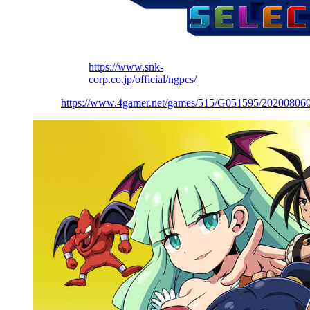
https://www.snk-
corp.co.jp/official/ngpcs/
https://www.4gamer.net/games/515/G051595/20200806