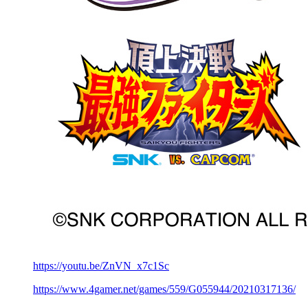
https://youtu.be/ZnVN_x7c1Sc
https://www.4gamer.net/games/559/G055944/20210317136/