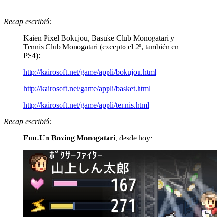
Recap escribió:
Kaien Pixel Bokujou, Basuke Club Monogatari y
Tennis Club Monogatari (excepto el 2º, también en
PS4):
http://kairosoft.net/game/appli/bokujou.html
http://kairosoft.net/game/appli/basket.html
http://kairosoft.net/game/appli/tennis.html
Recap escribió:
Fuu-Un Boxing Monogatari
, desde hoy: