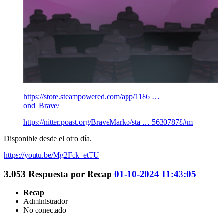
https://store.steampowered.com/app/1186 …
ond_Brave/
https://nitter.poast.org/BraveMarko/sta … 56307878#m
Disponible desde el otro día.
https://youtu.be/Mg2Fck_etTU
3.053
Respuesta por
Recap
01-10-2024 11:43:05
Recap
Administrador
No conectado