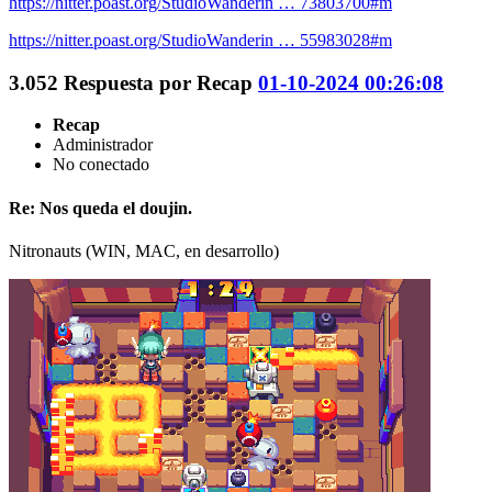
https://nitter.poast.org/StudioWanderin … 73803700#m
https://nitter.poast.org/StudioWanderin … 55983028#m
3.052
Respuesta por
Recap
01-10-2024 00:26:08
Recap
Administrador
No conectado
Re: Nos queda el doujin.
Nitronauts (WIN, MAC, en desarrollo)