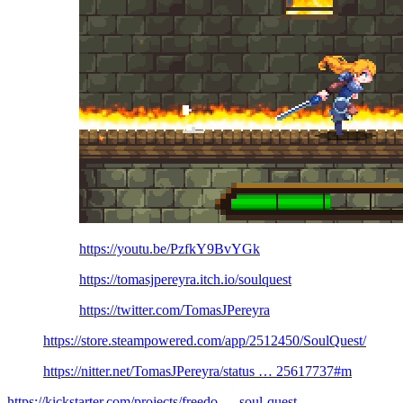
https://youtu.be/PzfkY9BvYGk
https://tomasjpereyra.itch.io/soulquest
https://twitter.com/TomasJPereyra
https://store.steampowered.com/app/2512450/SoulQuest/
https://nitter.net/TomasJPereyra/status … 25617737#m
https://kickstarter.com/projects/freedo … soul-quest