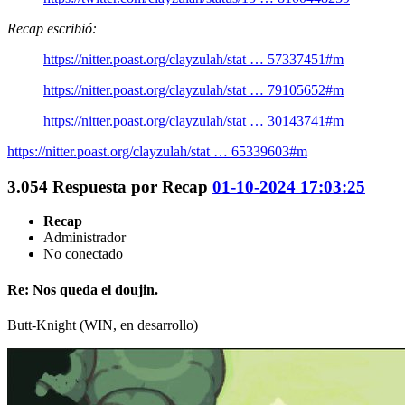
Recap escribió:
https://nitter.poast.org/clayzulah/stat … 57337451#m
https://nitter.poast.org/clayzulah/stat … 79105652#m
https://nitter.poast.org/clayzulah/stat … 30143741#m
https://nitter.poast.org/clayzulah/stat … 65339603#m
3.054
Respuesta por
Recap
01-10-2024 17:03:25
Recap
Administrador
No conectado
Re: Nos queda el doujin.
Butt-Knight (WIN, en desarrollo)