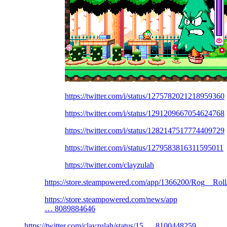
https://twitter.com/i/status/1275782021218959360
https://twitter.com/i/status/1291209667054624768
https://twitter.com/i/status/1282147517774409729
https://twitter.com/i/status/1279583816311595011
https://twitter.com/clayzulah
https://store.steampowered.com/app/1366200/Rog__Roll
https://store.steampowered.com/news/app
… 8089884646
https://twitter.com/clayzulah/status/15 … 8100448259