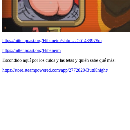
https://nitter.poast.org/Hibaneim/statu … 56143997#m
https://nitter.poast.org/Hibaneim
Escondido aquí por los culos y las tetas y quién sabe qué más:
https://store.steampowered.com/app/2772820/ButtKnight/