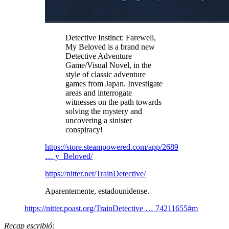
Detective Instinct: Farewell,
My Beloved is a brand new
Detective Adventure
Game/Visual Novel, in the
style of classic adventure
games from Japan. Investigate
areas and interrogate
witnesses on the path towards
solving the mystery and
uncovering a sinister
conspiracy!
https://store.steampowered.com/app/2689
… y_Beloved/
https://nitter.net/TrainDetective/
Aparentemente, estadounidense.
https://nitter.poast.org/TrainDetective … 74211655#m
Recap escribió: