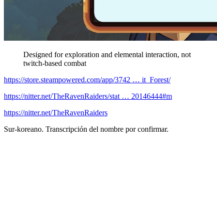
Designed for exploration and elemental interaction, not
twitch-based combat
https://store.steampowered.com/app/3742 … it_Forest/
https://nitter.net/TheRavenRaiders/stat … 20146444#m
https://nitter.net/TheRavenRaiders
Sur-koreano. Transcripción del nombre por confirmar.