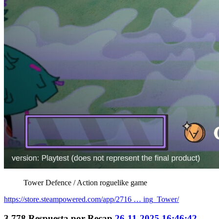
Tower Defence / Action roguelike game
https://store.steampowered.com/app/2716 … ing_Tower/
3.778
Respuesta por
Recap
26-11-2025 16:46:42