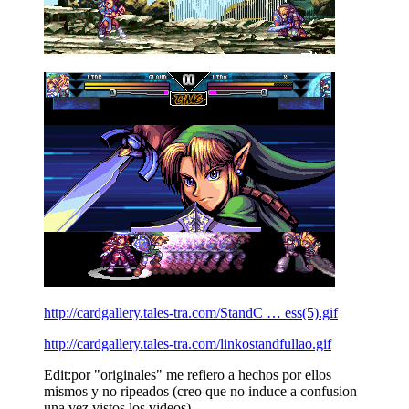
http://cardgallery.tales-tra.com/StandC … ess(5).gif
http://cardgallery.tales-tra.com/linkostandfullao.gif
Edit:por "originales" me refiero a hechos por ellos
mismos y no ripeados (creo que no induce a confusion
una vez vistos los videos)