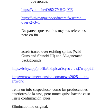
Joe arcade.
https://youtu.be/Ot8X7YHQqYE
https://kai-magazine-software.fwscart.c …
overv2v3v1
No parece que sean los mejores referentes,
pero en fin.
assets traced over existing sprites (Wild
Guns and Shinobi III) and AI-generated
backgrounds
https://bsky.app/profile/did:plc:n5xyso … xj7wqbp22l
https://www.timeextension.com/news/2025 … en-
artwork
Tenía un tufo sospechoso, como las producciones
anteriores de la casa, pero nunca quise hacerle caso.
Triste confirmación, pues.
Eliminado hilo original.