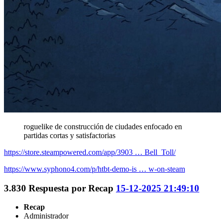
roguelike de construcción de ciudades enfocado en
partidas cortas y satisfactorias
https://store.steampowered.com/app/3903 … Bell_Toll/
https://www.syphono4.com/p/htbt-demo-is … w-on-steam
3.830
Respuesta por
Recap
15-12-2025 21:49:10
Recap
Administrador