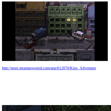
http://store.steampowered.com/app/612070/Kios_Adventure