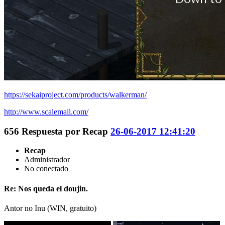
https://sekaiproject.com/products/walkerman/
http://www.scalemail.com/
656
Respuesta por
Recap
26-06-2017 12:41:20
Recap
Administrador
No conectado
Re: Nos queda el doujin.
Antor no Inu (WIN, gratuito)