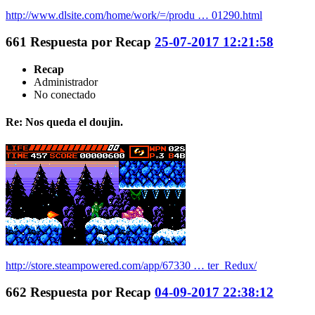
http://www.dlsite.com/home/work/=/produ … 01290.html
661
Respuesta por
Recap
25-07-2017 12:21:58
Recap
Administrador
No conectado
Re: Nos queda el doujin.
http://store.steampowered.com/app/67330 … ter_Redux/
662
Respuesta por
Recap
04-09-2017 22:38:12