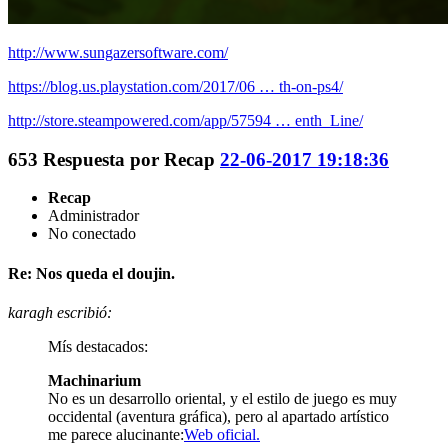
http://www.sungazersoftware.com/
https://blog.us.playstation.com/2017/06 … th-on-ps4/
http://store.steampowered.com/app/57594 … enth_Line/
653
Respuesta por
Recap
22-06-2017 19:18:36
Recap
Administrador
No conectado
Re: Nos queda el doujin.
karagh escribió:
Mís destacados:
Machinarium
No es un desarrollo oriental, y el estilo de juego es muy
occidental (aventura gráfica), pero al apartado artístico
me parece alucinante:
Web oficial.