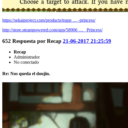
https://sekaiproject.com/products/trapp … -princess/
http://store.steampowered.com/app/58906 … _Princess/
652
Respuesta por
Recap
21-06-2017 21:25:59
Recap
Administrador
No conectado
Re: Nos queda el doujin.