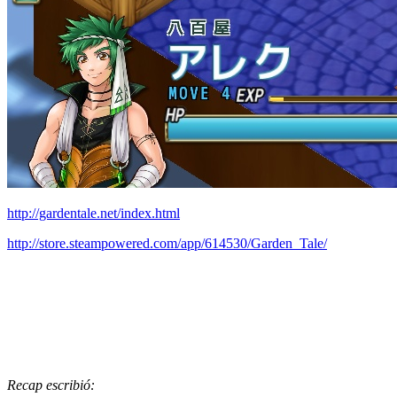
http://gardentale.net/index.html
http://store.steampowered.com/app/614530/Garden_Tale/
Recap escribió: