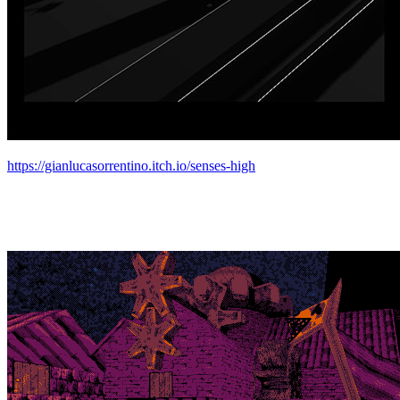
https://gianlucasorrentino.itch.io/senses-high