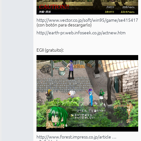
http://www.vector.co.jp/soft/win95/game/se415417.
(con botón para descargarlo)
http://earth-pr.web.infoseek.co.jp/actnew.htm
EGII (gratuito):
http://www.forest.impress.co.jp/article …