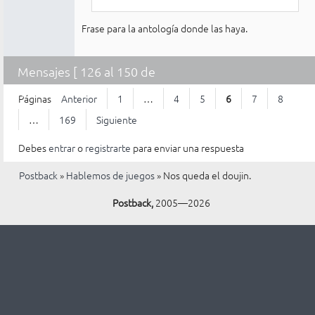
Frase para la antología donde las haya.
Mensajes [ 126 al 150 de
4.225 ]
Páginas
Anterior
1
…
4
5
6
7
8
…
169
Siguiente
Debes
entrar
o
registrarte
para enviar una respuesta
Postback
»
Hablemos de juegos
»
Nos queda el doujin.
Postback,
2005—2026