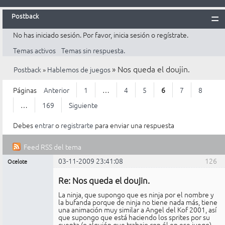
Postback
No has iniciado sesión.
Por favor, inicia sesión o regístrate.
Inicio
Temas activos
Temas sin respuesta.
Postback
»
Nos queda el doujin.
Postback
»
Hablemos de juegos
Reglas
Búsqueda
Páginas
Anterior
1
…
4
5
6
7
8
Registrarte
…
169
Siguiente
Entrar
Debes
entrar
o
registrarte
para enviar una respuesta
Feed RSS del tema
03-11-2009 23:41:08
126
Ocelote
Mensajes [ 126 al 150 de 4.225 ]
Miembro
Re: Nos queda el doujin.
No
conectado
La ninja, que supongo que es ninja por el nombre y
la bufanda porque de ninja no tiene nada más, tiene
una animación muy similar a Angel del Kof 2001, así
que supongo que está haciendo los sprites por su
cuenta (o alguién que trabajo con él en ese juego)