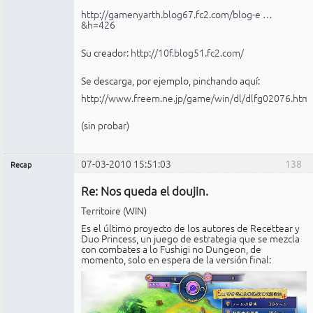
http://gamenyarth.blog67.fc2.com/blog-e …
&h=426
Su creador:
http://10f.blog51.fc2.com/
Se descarga, por ejemplo, pinchando aquí:
http://www.freem.ne.jp/game/win/dl/dlfg02076.html
(sin probar)
07-03-2010 15:51:03
138
Recap
Administrador
Re: Nos queda el doujin.
No
conectado
Territoire (WIN)
Es el último proyecto de los autores de Recettear y
Duo Princess, un juego de estrategia que se mezcla
con combates a lo Fushigi no Dungeon, de
momento, solo en espera de la versión final: