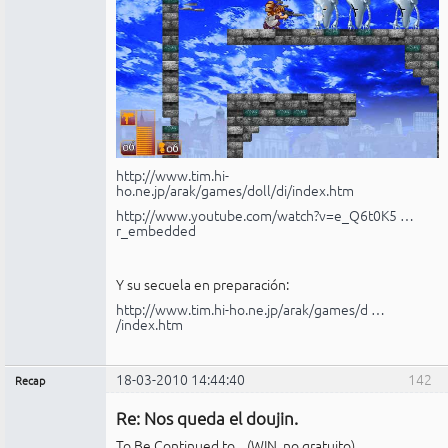
http://www.tim.hi-
ho.ne.jp/arak/games/doll/di/index.htm
http://www.youtube.com/watch?v=e_Q6t0K5 …
r_embedded
Y su secuela en preparación:
http://www.tim.hi-ho.ne.jp/arak/games/d …
/index.htm
18-03-2010 14:44:40
142
Recap
Administrador
Re: Nos queda el doujin.
No
conectado
To Be Continued to... (WIN, no gratuito)