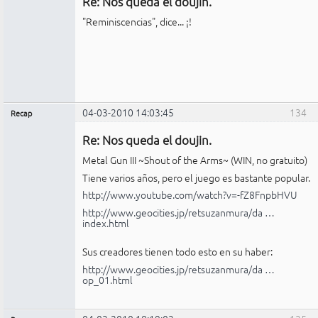
Re: Nos queda el doujin.
No
conectado
"Reminiscencias", dice... ¡!
04-03-2010 14:03:45
134
Recap
Administrador
Re: Nos queda el doujin.
No
conectado
Metal Gun III ~Shout of the Arms~ (WIN, no gratuito)
Tiene varios años, pero el juego es bastante popular.
http://www.youtube.com/watch?v=-fZ8FnpbHVU
http://www.geocities.jp/retsuzanmura/da …
index.html
Sus creadores tienen todo esto en su haber:
http://www.geocities.jp/retsuzanmura/da …
op_01.html