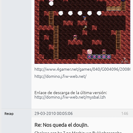
http://www.4gamer.net/games/040/G004096/20080
http://domino.j.fiw-web.net/
Enlace de descarga de la última versión:
http://domino.j.fiw-web.net/mysbal.lzh
29-03-2010 00:05:06
146
Recap
Administrador
Re: Nos queda el doujin.
No
conectado
Chelsea-san ha 7 no Mashin wo Bukkobosaneba