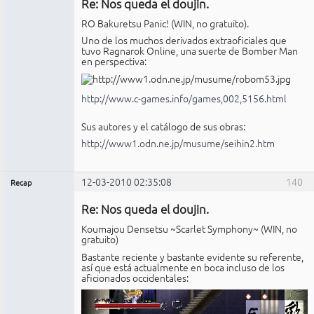
Re: Nos queda el doujin.
No
conectado
RO Bakuretsu Panic! (WIN, no gratuito).
Uno de los muchos derivados extraoficiales que
tuvo Ragnarok Online, una suerte de Bomber Man
en perspectiva:
http://www.c-games.info/games,002,5156.html
Sus autores y el catálogo de sus obras:
http://www1.odn.ne.jp/musume/seihin2.htm
12-03-2010 02:35:08
140
Recap
Administrador
Re: Nos queda el doujin.
No
conectado
Koumajou Densetsu ~Scarlet Symphony~ (WIN, no
gratuito)
Bastante reciente y bastante evidente su referente,
así que está actualmente en boca incluso de los
aficionados occidentales: