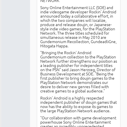
NETWORK
Sony Online Entertainment LLC (SOE) and
indie videogame developer Rockin' Android
announced today a collaborative effort, in
which the two companies will localize,
produce and release doujin, or Japanese-
style indie video games, for the PlayStation
Network. The three titles scheduled for
simultaneous release in May 2010 are
Gundemonium Recollection, GundeadliGne,
Hitogata Happa.
"Bringing the Rockin' Android
Gundemonium collection to the PlayStation
Network further strengthens our position as
a leading publisher for independent titles
on the PSN" said Jason Herzceg, Director of
Business Development at SOE. "Being the
first publisher to bring doujin games to the
PlayStation Network demonstrates our
desire to deliver new genres filled with
creative games to a global audience."
Rockin' Android is a highly respected
independent publisher of doujin games that
now has the ability to expose its games to
the large PlayStation Network audience.
"Our collaboration with game development
powerhouse Sony Online Entertainment
creates an incredibly unprecedented