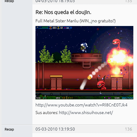
04-03-2010 18:19:03
135
Recap
Administrador
Re: Nos queda el doujin.
No
conectado
Full Metal Sister Marilu (WIN, ¿no gratuito?)
http://www.youtube.com/watch?v=Rl8CnE0TJk4
Sus autores:
http://www.shisuihouse.net/
05-03-2010 13:19:50
136
Recap
Administrador