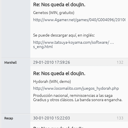
Re: Nos queda el doujin.
No
conectado
Genetos (WIN, gratuito)
http://www.4gamer.net/games/040/G004096/20100
Se puede descargar aquí, en inglés:
http://www.tatsuya-koyama.com/software/ …
s_eng.html
29-01-2010 17:59:26
132
Marshall
Administrador
Re: Nos queda el doujin.
No
conectado
Hydorah (WIN, demo)
http://www.locomalito.com/juegos_hydorah.php
Producción nacional, reminiscencias a las saga
Gradius y otros clásicos. La banda sonora engancha.
30-01-2010 15:22:03
133
Recap
Administrador