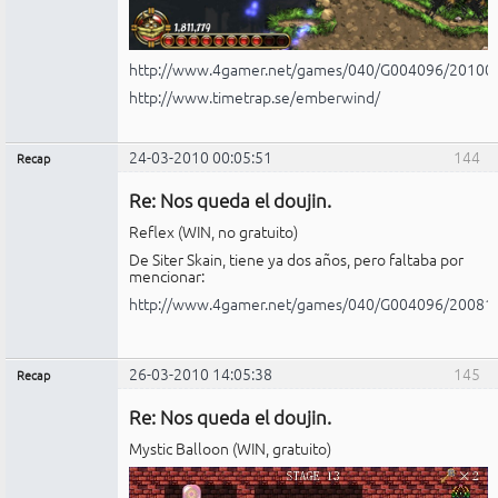
http://www.4gamer.net/games/040/G004096/20100
http://www.timetrap.se/emberwind/
24-03-2010 00:05:51
144
Recap
Administrador
Re: Nos queda el doujin.
No
conectado
Reflex (WIN, no gratuito)
De Siter Skain, tiene ya dos años, pero faltaba por
mencionar:
http://www.4gamer.net/games/040/G004096/20081
26-03-2010 14:05:38
145
Recap
Administrador
Re: Nos queda el doujin.
No
conectado
Mystic Balloon (WIN, gratuito)