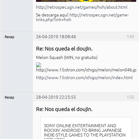
http://retrospec.sgn.net/games/hoh/about.html
Se descarga aquí:
http://retrospec.sgn.net/game-
links.php?link=hoh
26-04-2010 18:08:46
149
Recap
Administrador
Re: Nos queda el doujin.
No
conectado
Melon Squash (WIN, no gratuito)
http://www.15citron.com/ichigo/melon/index.html
28-04-2010 22:25:55
150
Recap
Administrador
Re: Nos queda el doujin.
No
conectado
SONY ONLINE ENTERTAINMENT AND
ROCKIN’ ANDROID TO BRING JAPANESE
INDIE-STYLE GAMES TO THE PLAYSTATION