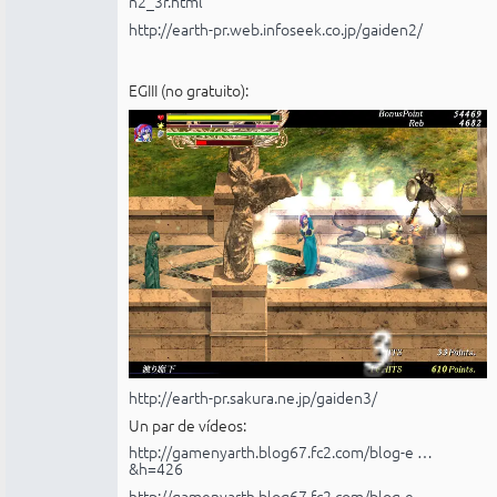
n2_3r.html
http://earth-pr.web.infoseek.co.jp/gaiden2/
EGIII (no gratuito):
http://earth-pr.sakura.ne.jp/gaiden3/
Un par de vídeos:
http://gamenyarth.blog67.fc2.com/blog-e …
&h=426
http://gamenyarth.blog67.fc2.com/blog-e …