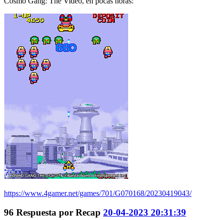
Cosmo Gang: The Video, en pocas horas:
https://www.4gamer.net/games/701/G070168/20230419043/
96
Respuesta por
Recap
20-04-2023 20:31:39