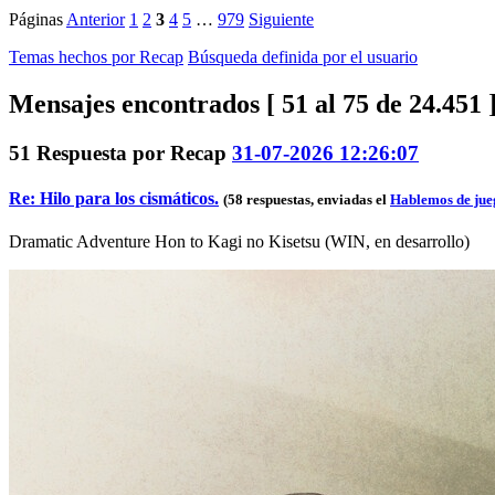
Páginas
Anterior
1
2
3
4
5
…
979
Siguiente
Temas hechos por Recap
Búsqueda definida por el usuario
Mensajes encontrados [ 51 al 75 de 24.451 
51
Respuesta por
Recap
31-07-2026 12:26:07
Re: Hilo para los cismáticos.
(58 respuestas, enviadas el
Hablemos de jue
Dramatic Adventure Hon to Kagi no Kisetsu (WIN, en desarrollo)