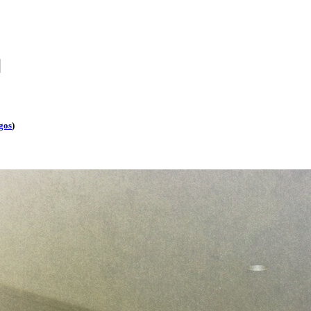
]
gos
)