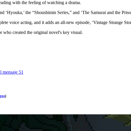
eading with the feeling of watching a drama.
nd ‘Hyouka,’ the “Shoushimin Series,” and ‘The Samurai and the Pris
omplete voice acting, and it adds an all-new episode, ‘Vintage Strange Sto
r who created the original novel's key visual.
al mensaje
51
gos
)