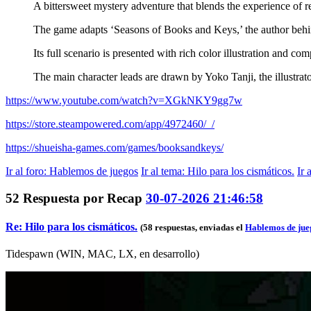
A bittersweet mystery adventure that blends the experience of r
The game adapts ‘Seasons of Books and Keys,’ the author behi
Its full scenario is presented with rich color illustration and c
The main character leads are drawn by Yoko Tanji, the illustrato
https://www.youtube.com/watch?v=XGkNKY9gg7w
https://store.steampowered.com/app/4972460/_/
https://shueisha-games.com/games/booksandkeys/
Ir al foro
: Hablemos de juegos
Ir al tema
: Hilo para los cismáticos.
Ir 
52
Respuesta por
Recap
30-07-2026 21:46:58
Re: Hilo para los cismáticos.
(58 respuestas, enviadas el
Hablemos de jue
Tidespawn (WIN, MAC, LX, en desarrollo)