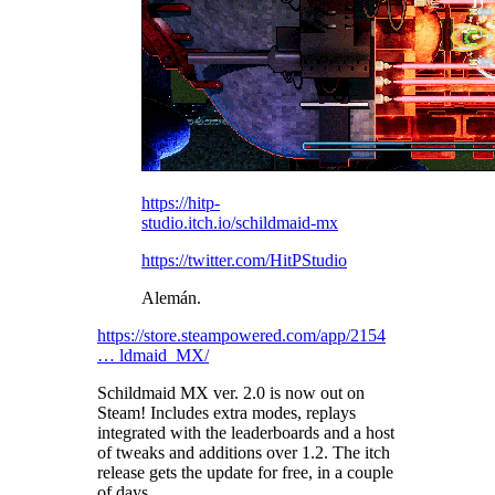
https://hitp-
studio.itch.io/schildmaid-mx
https://twitter.com/HitPStudio
Alemán.
https://store.steampowered.com/app/2154
… ldmaid_MX/
Schildmaid MX ver. 2.0 is now out on
Steam! Includes extra modes, replays
integrated with the leaderboards and a host
of tweaks and additions over 1.2. The itch
release gets the update for free, in a couple
of days.