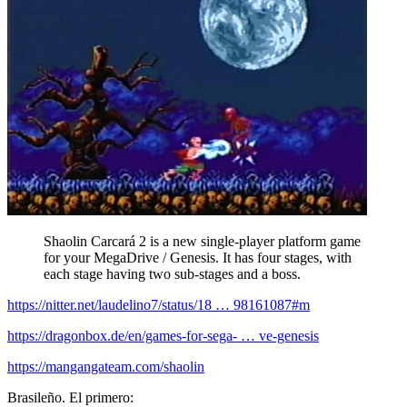
Shaolin Carcará 2 is a new single-player platform game
for your MegaDrive / Genesis. It has four stages, with
each stage having two sub-stages and a boss.
https://nitter.net/laudelino7/status/18 … 98161087#m
https://dragonbox.de/en/games-for-sega- … ve-genesis
https://mangangateam.com/shaolin
Brasileño. El primero: