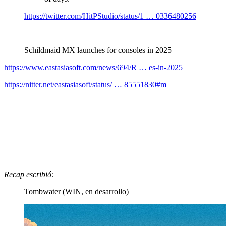
https://twitter.com/HitPStudio/status/1 … 0336480256
Schildmaid MX launches for consoles in 2025
https://www.eastasiasoft.com/news/694/R … es-in-2025
https://nitter.net/eastasiasoft/status/ … 85551830#m
Recap escribió:
Tombwater (WIN, en desarrollo)