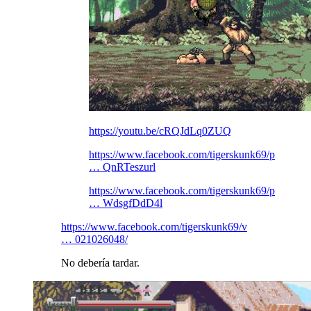
https://youtu.be/cRQJdLq0ZUQ
https://www.facebook.com/tigerskunk69/p
… QnRTeszurl
https://www.facebook.com/tigerskunk69/p
… WdsgfDdD4l
https://www.facebook.com/tigerskunk69/v
… 021026048/
No debería tardar.