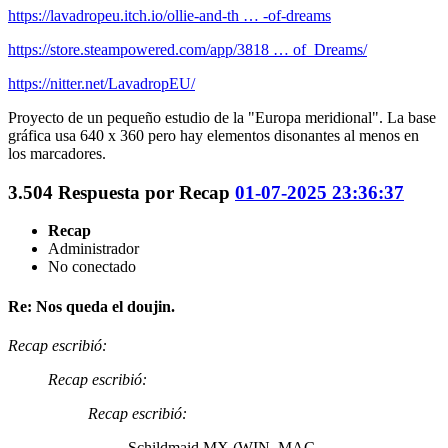
https://lavadropeu.itch.io/ollie-and-th … -of-dreams
https://store.steampowered.com/app/3818 … of_Dreams/
https://nitter.net/LavadropEU/
Proyecto de un pequeño estudio de la "Europa meridional". La base
gráfica usa 640 x 360 pero hay elementos disonantes al menos en
los marcadores.
3.504
Respuesta por
Recap
01-07-2025 23:36:37
Recap
Administrador
No conectado
Re: Nos queda el doujin.
Recap escribió:
Recap escribió:
Recap escribió:
Schildmaid MX (WIN, MAC,