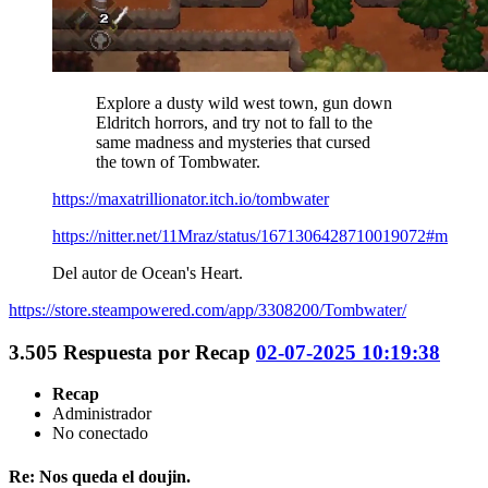
Explore a dusty wild west town, gun down
Eldritch horrors, and try not to fall to the
same madness and mysteries that cursed
the town of Tombwater.
https://maxatrillionator.itch.io/tombwater
https://nitter.net/11Mraz/status/1671306428710019072#m
Del autor de Ocean's Heart.
https://store.steampowered.com/app/3308200/Tombwater/
3.505
Respuesta por
Recap
02-07-2025 10:19:38
Recap
Administrador
No conectado
Re: Nos queda el doujin.