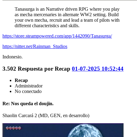
Tanasurga is an Narrative driven RPG where you play
as mecha mercenaries in alternate WW2 setting. Build
your own mecha, recruit and lead a team of pilots with
different characteristics and skills.
https://store.steampowered.com/app/1442090/Tanasurga/
https://nitter.net/Rainman_Studios
Indonesio.
3.502
Respuesta por
Recap
01-07-2025 10:52:44
Recap
Administrador
No conectado
Re: Nos queda el doujin.
Shaolin Carcará 2 (MD, GEN, en desarrollo)