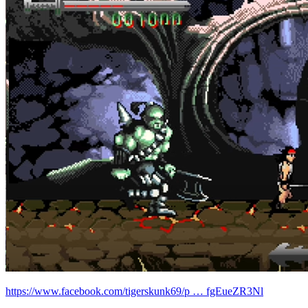
https://www.facebook.com/tigerskunk69/p … fgEueZR3Nl