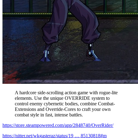
A hardcore side-scrolling action game with rogue-lite
elements. Use the unique OVERRIDE system to
control enemy cybernetic bodies, combine Combat-
Extensions and Override-Cores to craft your own
combat style in fast, intense battles.
https://store.steampowered.com/app/2848740/OverRider/
https://nitter.net/wkgasteraz/status/19 … 85130818#m