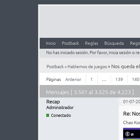
Inicio
Postback
Reglas
Búsqueda
Regis
No has iniciado sesión.
Por favor, inicia sesión o re
»
Nos queda el
Postback
»
Hablemos de juegos
Páginas
Anterior
1
…
139
140
Mensajes [ 3.501 al 3.525 de 4.223 ]
Recap
01-07-2
Administrador
Re: Nos
Conectado
Chao Kon