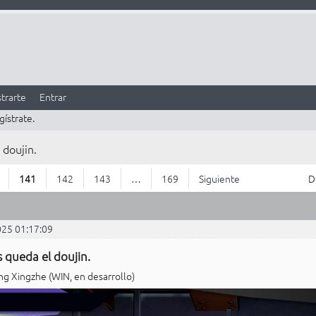
trarte
Entrar
gístrate.
 doujin.
141
142
143
…
169
Siguiente
D
025 01:17:09
 queda el doujin.
g Xingzhe (WIN, en desarrollo)