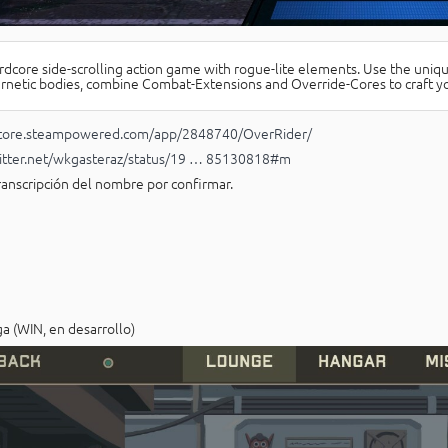
rdcore side-scrolling action game with rogue-lite elements. Use the un
rnetic bodies, combine Combat-Extensions and Override-Cores to craft you
/store.steampowered.com/app/2848740/OverRider/
nitter.net/wkgasteraz/status/19 … 85130818#m
ranscripción del nombre por confirmar.
a (WIN, en desarrollo)