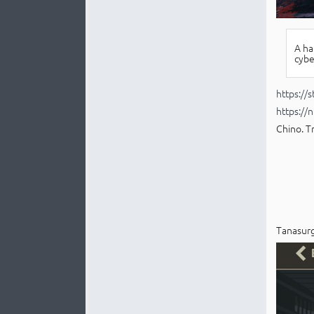
A ha
cybe
https:/
https://
Chino. T
Tanasurg