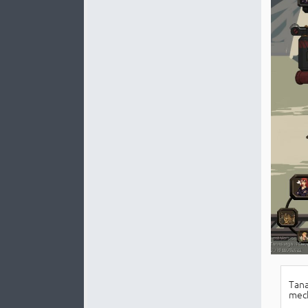
Tana
mech