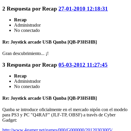
2
Respuesta por
Recap
27-01-2010 12:18:31
Recap
Administrador
No conectado
Re: Joystick arcade USB Qanba [QB-P3HSHB]
Gran descubrimiento... ¡!
3
Respuesta por
Recap
05-03-2012 11:27:45
Recap
Administrador
No conectado
Re: Joystick arcade USB Qanba [QB-P3HSHB]
Qanba se introduce oficialmente en el mercado nipón con el modelo
para PS3 y PC "Q4RAF" (JLF-TP, OBSF) a través de Cyber
Gadget:
http://www.4gamer.net/games/000/G000000/20120303005/