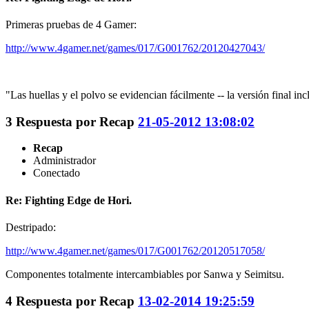
Primeras pruebas de 4 Gamer:
http://www.4gamer.net/games/017/G001762/20120427043/
"Las huellas y el polvo se evidencian fácilmente -- la versión final in
3
Respuesta por
Recap
21-05-2012 13:08:02
Recap
Administrador
Conectado
Re: Fighting Edge de Hori.
Destripado:
http://www.4gamer.net/games/017/G001762/20120517058/
Componentes totalmente intercambiables por Sanwa y Seimitsu.
4
Respuesta por
Recap
13-02-2014 19:25:59