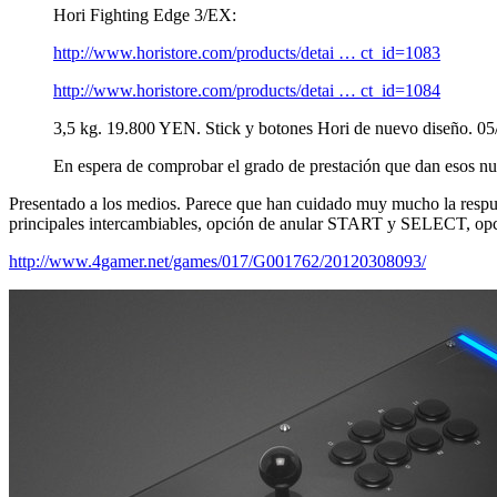
Hori Fighting Edge 3/EX:
http://www.horistore.com/products/detai … ct_id=1083
http://www.horistore.com/products/detai … ct_id=1084
3,5 kg. 19.800 YEN. Stick y botones Hori de nuevo diseño. 05
En espera de comprobar el grado de prestación que dan esos n
Presentado a los medios. Parece que han cuidado muy mucho la respue
principales intercambiables, opción de anular START y SELECT, opci
http://www.4gamer.net/games/017/G001762/20120308093/