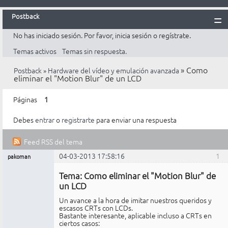
Postback
No has iniciado sesión.
Por favor, inicia sesión o regístrate.
Inicio
Temas activos
Temas sin respuesta.
Postback
»
Como
Postback
»
Hardware del vídeo y emulación avanzada
Reglas
eliminar el "Motion Blur" de un LCD
Búsqueda
Páginas
1
Registrarte
Debes
entrar
o
registrarte
para enviar una respuesta
Entrar
Feed RSS del tema
04-03-2013 17:58:16
1
pakoman
Mensajes [ 3 ]
Miembro
Tema: Como eliminar el "Motion Blur" de
No
conectado
un LCD
Un avance a la hora de imitar nuestros queridos y
escasos CRTs con LCDs.
Bastante interesante, aplicable incluso a CRTs en
ciertos casos: