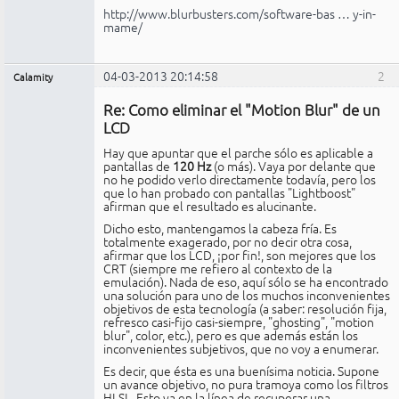
http://www.blurbusters.com/software-bas … y-in-
mame/
04-03-2013 20:14:58
2
Calamity
Miembro
Re: Como eliminar el "Motion Blur" de un
No
conectado
LCD
Hay que apuntar que el parche sólo es aplicable a
pantallas de
120 Hz
(o más). Vaya por delante que
no he podido verlo directamente todavía, pero los
que lo han probado con pantallas "Lightboost"
afirman que el resultado es alucinante.
Dicho esto, mantengamos la cabeza fría. Es
totalmente exagerado, por no decir otra cosa,
afirmar que los LCD, ¡por fin!, son mejores que los
CRT (siempre me refiero al contexto de la
emulación). Nada de eso, aquí sólo se ha encontrado
una solución para uno de los muchos inconvenientes
objetivos de esta tecnología (a saber: resolución fija,
refresco casi-fijo casi-siempre, "ghosting", "motion
blur", color, etc.), pero es que además están los
inconvenientes subjetivos, que no voy a enumerar.
Es decir, que ésta es una buenísima noticia. Supone
un avance objetivo, no pura tramoya como los filtros
HLSL. Esto va en la línea de recuperar una