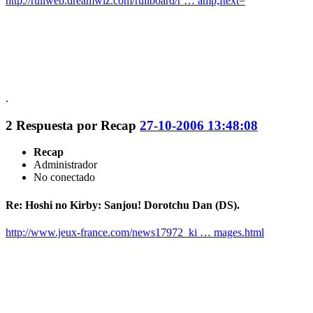
http://ruliweb.dreamwiz.com/ruliboard/r … amp;ftext=
.
2
Respuesta por
Recap
27-10-2006 13:48:08
Recap
Administrador
No conectado
Re: Hoshi no Kirby: Sanjou! Dorotchu Dan (DS).
http://www.jeux-france.com/news17972_ki … mages.html