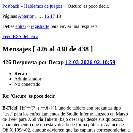
Postback
»
Hablemos de juegos
»
'Oscuro' es poco decir.
Páginas
Anterior
1
…
16
17
18
Debes
entrar
o
registrarte
para enviar una respuesta
Feed RSS del tema
Mensajes [ 426 al 438 de 438 ]
426
Respuesta por
Recap
12-03-2026 02:10:59
Recap
Administrador
No conectado
Re: 'Oscuro' es poco decir.
B-Field!
[ビーフィールド], uno de tablero con preguntas tipo
"test" para los enfrentamientos de Studio Inferno lanzado en Marzo
de 1994 para X68 vía Takeru (bajo descarga desde sus quioscos,
aparentemente) que no está volcado de forma pública. Avance de
Oh X 1994-02, aunque advierten que las capturas corresponderían a