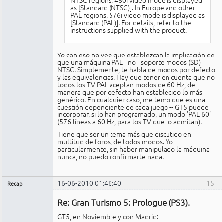
as [Standard (NTSC)]. In Europe and other
PAL regions, 576i video mode is displayed as
[Standard (PAL)]. For details, refer to the
instructions supplied with the product.
Yo con eso no veo que establezcan la implicación de
que una máquina PAL _no_ soporte modos (SD)
NTSC. Simplemente, te habla de modos por defecto
y las equivalencias. Hay que tener en cuenta que no
todos los TV PAL aceptan modos de 60 Hz, de
manera que por defecto han establecido lo más
genérico. En cualquier caso, me temo que es una
cuestión dependiente de cada juego -- GT5 puede
incorporar, si lo han programado, un modo 'PAL 60'
(576 líneas a 60 Hz, para los TV que lo admitan).
Tiene que ser un tema más que discutido en
multitud de foros, de todos modos. Yo
particularmente, sin haber manipulado la máquina
nunca, no puedo confirmarte nada.
16-06-2010 01:46:40
15
Recap
Administrador
Re: Gran Turismo 5: Prologue (PS3).
No
conectado
GT5, en Noviembre y con Madrid: