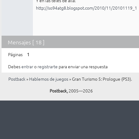
Y en las teles de allá:
http://so94atg8.blogspot.com/2010/11/20101119_19
Mensajes [ 18 ]
Páginas
1
Debes
entrar
o
registrarte
para enviar una respuesta
Postback
»
Hablemos de juegos
»
Gran Turismo 5: Prologue (PS3).
Postback,
2005—2026