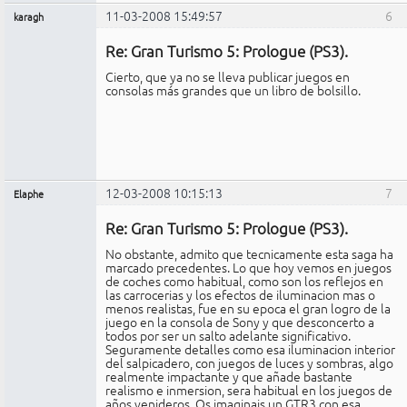
11-03-2008 15:49:57
6
karagh
Miembro
Re: Gran Turismo 5: Prologue (PS3).
No
conectado
Cierto, que ya no se lleva publicar juegos en
consolas más grandes que un libro de bolsillo.
12-03-2008 10:15:13
7
Elaphe
Expulsado
Re: Gran Turismo 5: Prologue (PS3).
No
conectado
No obstante, admito que tecnicamente esta saga ha
marcado precedentes. Lo que hoy vemos en juegos
de coches como habitual, como son los reflejos en
las carrocerias y los efectos de iluminacion mas o
menos realistas, fue en su epoca el gran logro de la
juego en la consola de Sony y que desconcerto a
todos por ser un salto adelante significativo.
Seguramente detalles como esa iluminacion interior
del salpicadero, con juegos de luces y sombras, algo
realmente impactante y que añade bastante
realismo e inmersion, sera habitual en los juegos de
años venideros. Os imaginais un GTR3 con esa