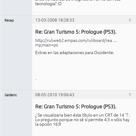
tecnologia? :O
13-03-2008 18:28:33
8
Recap
Administrador
Re: Gran Turismo 5: Prologue (PS3).
No
conectado
http://ruliweb2.empas.com/ruliboard/rea …
mp;main=ps
Extras en las adaptaciones para Occidente.
.
08-05-2010 19:06:43
9
Galderic
Miembro
Re: Gran Turismo 5: Prologue (PS3).
No
conectado
¿ Se visualizaria bien éste título en un CRT de 14 "? .
Lo pregunto porque no sé sí permite 4:3 o sólo hay
la opción 16:9