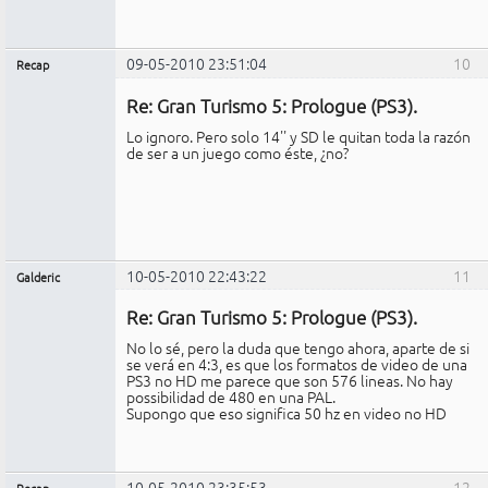
09-05-2010 23:51:04
10
Recap
Administrador
Re: Gran Turismo 5: Prologue (PS3).
No
conectado
Lo ignoro. Pero solo 14'' y SD le quitan toda la razón
de ser a un juego como éste, ¿no?
10-05-2010 22:43:22
11
Galderic
Miembro
Re: Gran Turismo 5: Prologue (PS3).
No
conectado
No lo sé, pero la duda que tengo ahora, aparte de si
se verá en 4:3, es que los formatos de video de una
PS3 no HD me parece que son 576 lineas. No hay
possibilidad de 480 en una PAL.
Supongo que eso significa 50 hz en video no HD
10-05-2010 23:35:53
12