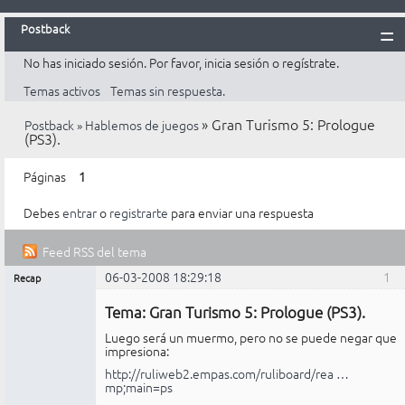
Postback
No has iniciado sesión.
Por favor, inicia sesión o regístrate.
Inicio
Temas activos
Temas sin respuesta.
Postback
»
Gran Turismo 5: Prologue
Postback
»
Hablemos de juegos
Reglas
(PS3).
Búsqueda
Páginas
1
Registrarte
Debes
entrar
o
registrarte
para enviar una respuesta
Entrar
Feed RSS del tema
06-03-2008 18:29:18
1
Recap
Mensajes [ 18 ]
Administrador
Tema: Gran Turismo 5: Prologue (PS3).
No
conectado
Luego será un muermo, pero no se puede negar que
impresiona:
http://ruliweb2.empas.com/ruliboard/rea …
mp;main=ps