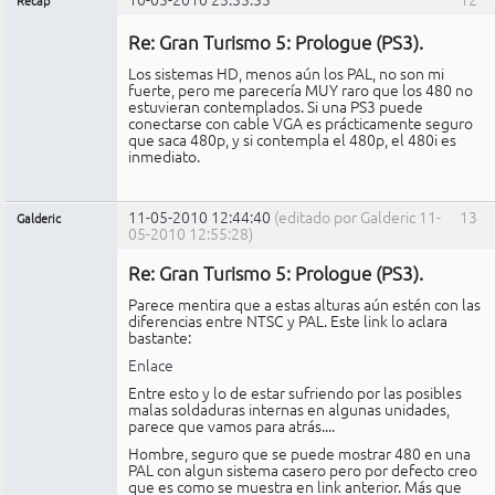
Recap
Administrador
Re: Gran Turismo 5: Prologue (PS3).
No
conectado
Los sistemas HD, menos aún los PAL, no son mi
fuerte, pero me parecería MUY raro que los 480 no
estuvieran contemplados. Si una PS3 puede
conectarse con cable VGA es prácticamente seguro
que saca 480p, y si contempla el 480p, el 480i es
inmediato.
11-05-2010 12:44:40
(editado por Galderic 11-
13
Galderic
05-2010 12:55:28)
Miembro
Re: Gran Turismo 5: Prologue (PS3).
No
conectado
Parece mentira que a estas alturas aún estén con las
diferencias entre NTSC y PAL. Este link lo aclara
bastante:
Enlace
Entre esto y lo de estar sufriendo por las posibles
malas soldaduras internas en algunas unidades,
parece que vamos para atrás....
Hombre, seguro que se puede mostrar 480 en una
PAL con algun sistema casero pero por defecto creo
que es como se muestra en link anterior. Más que