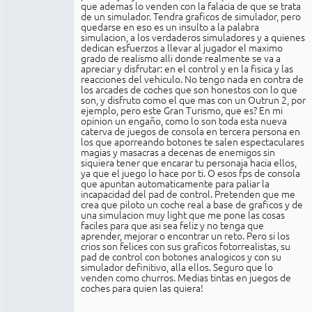
que ademas lo venden con la falacia de que se trata
de un simulador. Tendra graficos de simulador, pero
quedarse en eso es un insulto a la palabra
simulacion, a los verdaderos simuladores y a quienes
dedican esfuerzos a llevar al jugador el maximo
grado de realismo alli donde realmente se va a
apreciar y disfrutar: en el control y en la fisica y las
reacciones del vehiculo. No tengo nada en contra de
los arcades de coches que son honestos con lo que
son, y disfruto como el que mas con un Outrun 2, por
ejemplo, pero este Gran Turismo, que es? En mi
opinion un engaño, como lo son toda esta nueva
caterva de juegos de consola en tercera persona en
los que aporreando botones te salen espectaculares
magias y masacras a decenas de enemigos sin
siquiera tener que encarar tu personaja hacia ellos,
ya que el juego lo hace por ti. O esos fps de consola
que apuntan automaticamente para paliar la
incapacidad del pad de control. Pretenden que me
crea que piloto un coche real a base de graficos y de
una simulacion muy light que me pone las cosas
faciles para que asi sea feliz y no tenga que
aprender, mejorar o encontrar un reto. Pero si los
crios son felices con sus graficos fotorrealistas, su
pad de control con botones analogicos y con su
simulador definitivo, alla ellos. Seguro que lo
venden como churros. Medias tintas en juegos de
coches para quien las quiera!