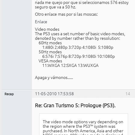
nada me quejo por que si seleccionamos 576 estoy
seguro que va a 50 hz.
Otro enlace mas por si las moscas:
Enlace
Video modes
The PS3 uses a set number of basic video modes,
denoted by number rather than by resolution:
60Hz modes
1:480i 2:480p 3:720p 4:1080i 5:1080p
50Hz modes
6:576i 7:576p 8:720p 9:1080i 10:1080p
VESA modes
11:WXGA 12:SXGA 13:WUXGA
Apaga y vámonos......
11-05-2010 17:53:58
14
Recap
Administrador
Re: Gran Turismo 5: Prologue (PS3).
No
conectado
The video mode options vary depending on
the region where the PS3™ system was
purchased. In North America, Asia and other
NTSC regions, 480i video mode is displayed