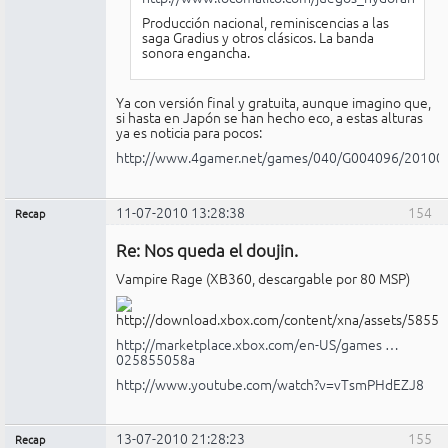
Producción nacional, reminiscencias a las
saga Gradius y otros clásicos. La banda
sonora engancha.
Ya con versión final y gratuita, aunque imagino que,
si hasta en Japón se han hecho eco, a estas alturas
ya es noticia para pocos:
http://www.4gamer.net/games/040/G004096/20100
11-07-2010 13:28:38
154
Recap
Administrador
Re: Nos queda el doujin.
No
conectado
Vampire Rage (XB360, descargable por 80 MSP)
http://marketplace.xbox.com/en-US/games …
025855058a
http://www.youtube.com/watch?v=vTsmPHdEZJ8
13-07-2010 21:28:23
155
Recap