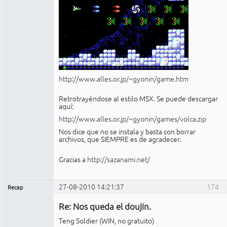
http://www.alles.or.jp/~gyonin/game.htm
Retrotrayéndose al estilo MSX. Se puede descargar
aquí:
http://www.alles.or.jp/~gyonin/games/volca.zip
Nos dice que no se instala y basta con borrar
archivos, que SIEMPRE es de agradecer.
Gracias a
http://sazanami.net/
27-08-2010 14:21:37
174
Recap
Administrador
Re: Nos queda el doujin.
No
conectado
Teng Soldier (WIN, no gratuito)