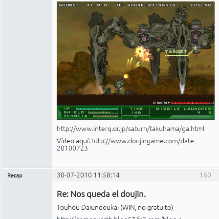
http://www.interq.or.jp/saturn/takuhama/ga.html
Vídeo aquí:
http://www.doujingame.com/date-
20100723
30-07-2010 11:58:14
160
Recap
Administrador
Re: Nos queda el doujin.
No
conectado
Touhou Daiundoukai (WIN, no gratuito)