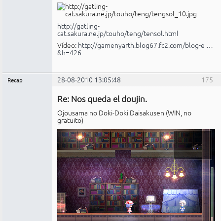
http://gatling-
cat.sakura.ne.jp/touho/teng/tensol.html
Vídeo:
http://gamenyarth.blog67.fc2.com/blog-e …
&h=426
28-08-2010 13:05:48
175
Recap
Administrador
Re: Nos queda el doujin.
No
conectado
Ojousama no Doki-Doki Daisakusen (WIN, no
gratuito)