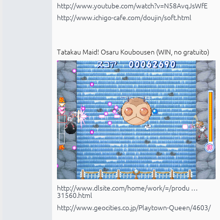
http://www.youtube.com/watch?v=N58AvqJsWfE
http://www.ichigo-cafe.com/doujin/soft.html
Tatakau Maid! Osaru Koubousen (WIN, no gratuito)
http://www.dlsite.com/home/work/=/produ …
31560.html
http://www.geocities.co.jp/Playtown-Queen/4603/