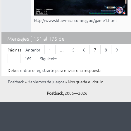
http://www.blue-mica.com/ojyou/game1.html
Mensajes [ 151 al 175 de
4.221 ]
Páginas
Anterior
1
…
5
6
7
8
9
…
169
Siguiente
Debes
entrar
o
registrarte
para enviar una respuesta
Postback
»
Hablemos de juegos
»
Nos queda el doujin.
Postback,
2005—2026