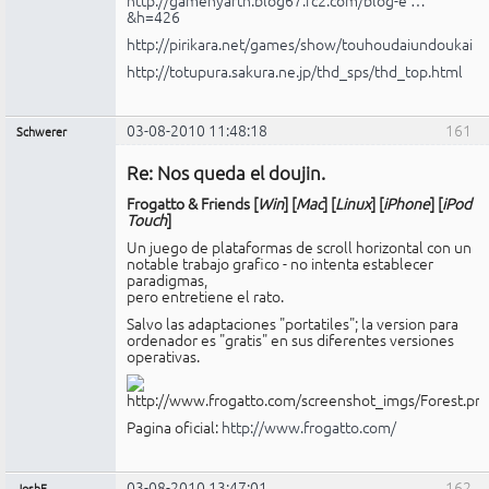
http://gamenyarth.blog67.fc2.com/blog-e …
&h=426
http://pirikara.net/games/show/touhoudaiundoukai
http://totupura.sakura.ne.jp/thd_sps/thd_top.html
03-08-2010 11:48:18
161
Schwerer
Miembro
Re: Nos queda el doujin.
No
conectado
Frogatto & Friends [
Win
] [
Mac
] [
Linux
] [
iPhone
] [
iPod
Touch
]
Un juego de plataformas de scroll horizontal con un
notable trabajo grafico - no intenta establecer
paradigmas,
pero entretiene el rato.
Salvo las adaptaciones "portatiles"; la version para
ordenador es "gratis" en sus diferentes versiones
operativas.
Pagina oficial:
http://www.frogatto.com/
03-08-2010 13:47:01
162
JoshF