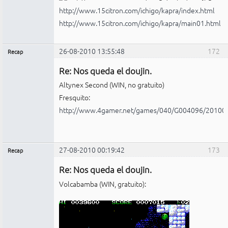
http://www.15citron.com/ichigo/kapra/index.html
http://www.15citron.com/ichigo/kapra/main01.html
26-08-2010 13:55:48
172
Recap
Administrador
Re: Nos queda el doujin.
No
conectado
Altynex Second (WIN, no gratuito)
Fresquito:
http://www.4gamer.net/games/040/G004096/20100
27-08-2010 00:19:42
173
Recap
Administrador
Re: Nos queda el doujin.
No
conectado
Volcabamba (WIN, gratuito):