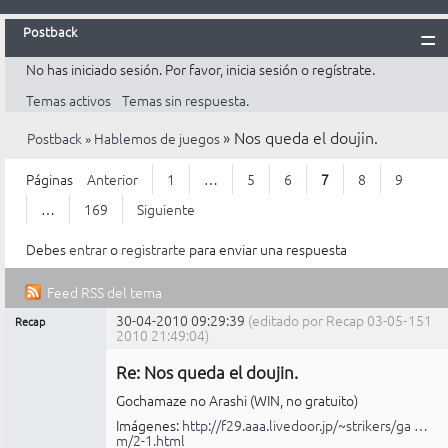
Postback
No has iniciado sesión.
Por favor, inicia sesión o regístrate.
Inicio
Temas activos
Temas sin respuesta.
Postback
»
Nos queda el doujin.
Postback
»
Hablemos de juegos
Reglas
Búsqueda
Páginas
Anterior
1
…
5
6
7
8
9
Registrarte
…
169
Siguiente
Entrar
Debes
entrar
o
registrarte
para enviar una respuesta
Feed RSS del tema
30-04-2010 09:29:39
(editado por Recap 03-05-
151
Recap
Mensajes [ 151 al 175 de 4.221 ]
2010 21:49:04)
Administrador
Re: Nos queda el doujin.
No
conectado
Gochamaze no Arashi (WIN, no gratuito)
Imágenes:
http://f29.aaa.livedoor.jp/~strikers/ga …
m/2-1.html