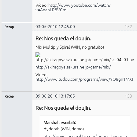
Vídeo:
http://www.youtube.com/watch?
v=AeahLR8VCmI
03-05-2010 12:45:00
152
Recap
Administrador
Re: Nos queda el doujin.
No
conectado
Mix Multiply Spiral (WIN, no gratuito)
http://akiragoya.sakura.ne.jp/game/mix/
Vídeo:
http://www.tudou.com/programs/view/YO8gn1MXH6
09-06-2010 13:17:05
153
Recap
Administrador
Re: Nos queda el doujin.
No
conectado
Marshall escribió:
Hydorah (WIN, demo)
http://www.locomalito.com/juegos_hydorah.php