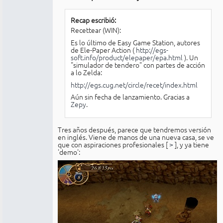
conectado
Recap escribió:
Recettear (WIN):
Es lo último de Easy Game Station, autores
de Ele-Paper Action (
http://egs-
soft.info/product/elepaper/epa.html
). Un
"simulador de tendero" con partes de acción
a lo Zelda:
http://egs.cug.net/circle/recet/index.html
Aún sin fecha de lanzamiento. Gracias a
Zepy
.
Tres años después, parece que tendremos versión
en inglés. Viene de manos de una nueva casa, se ve
que con aspiraciones profesionales [
>
], y ya tiene
'demo':