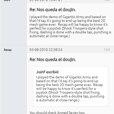
Miembro
Re: Nos queda el doujin.
No
conectado
I played the demo of Gigantic Army and based on
that I'd say it's going to end up being the best 2D
mech game ever. Recap will be happy to know it's
perfect for a joystick (Shock Troopers-style shot
fixing, dashing is done with a double tap, punching is
automatic at close-range.)
03-08-2010 22:38:24
163
Recap
Administrador
Re: Nos queda el doujin.
No
conectado
JoshF escribió:
I played the demo of Gigantic Army and
based on that I'd say it's going to end up
being the best 2D mech game ever. Recap
will be happy to know it's perfect for a
joystick (Shock Troopers-style shot fixing,
dashing is done with a double tap, punching
is automatic at close-range.)
You should check Armed Seven too.