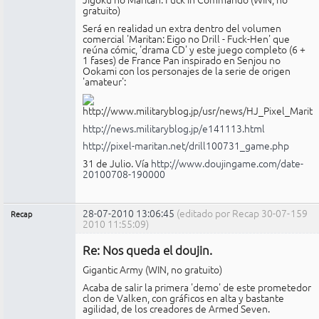
gratuito)
Será en realidad un extra dentro del volumen
comercial 'Maritan: Eigo no Drill - Fuck-Hen' que
reúna cómic, 'drama CD' y este juego completo (6 +
1 fases) de France Pan inspirado en Senjou no
Ookami con los personajes de la serie de origen
'amateur':
http://news.militaryblog.jp/e141113.html
http://pixel-maritan.net/drill100731_game.php
31 de Julio. Vía
http://www.doujingame.com/date-
20100708-190000
28-07-2010 13:06:45
(editado por Recap 30-07-
159
Recap
2010 11:55:09)
Administrador
Re: Nos queda el doujin.
No
conectado
Gigantic Army (WIN, no gratuito)
Acaba de salir la primera 'demo' de este prometedor
clon de Valken, con gráficos en alta y bastante
agilidad, de los creadores de Armed Seven.