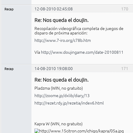
12-08-2010 02:45:08
170
Recap
Administrador
Re: Nos queda el doujin.
No
conectado
Recopilación videográfica completa de juegos de
disparo de próxima aparición:
http://www.7-iro.org/c78b.htm
Vía
http://www.doujingame.com/date-20100811
14-08-2010 19:08:00
171
Recap
Administrador
Re: Nos queda el doujin.
No
conectado
Pladzma (WIN, no gratuito)
http://zoome.jp/dxlib/diary/13
http://rezet.rdy.jp/rezetia/index6.html
Kapra W (WIN, no gratuito)