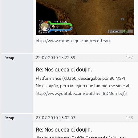
http://www.carpefulgur.com/recettear/
22-07-2010 15:22:59
157
Recap
Administrador
Re: Nos queda el doujin.
No
conectado
Platformance (XB360, descargable por 80 MSP)
No es nipón, pero imagino que también se sirve allí:
http://www.youtube.com/watch?v=8DMembtjfjI
27-07-2010 13:02:03
158
Recap
Administrador
Re: Nos queda el doujin.
No
conectado
Jigoku no Maritan: Fuck'in Commando (WIN, no