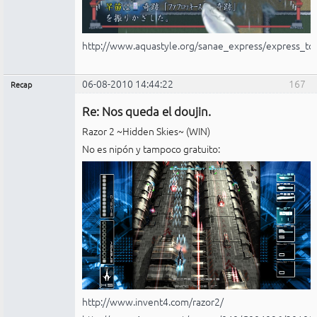
http://www.aquastyle.org/sanae_express/express_to
06-08-2010 14:44:22
167
Recap
Administrador
Re: Nos queda el doujin.
No
conectado
Razor 2 ~Hidden Skies~ (WIN)
No es nipón y tampoco gratuito:
http://www.invent4.com/razor2/