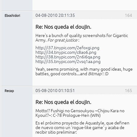
04-08-2010 20:11:35
164
Eboshidori
Miembro
Re: Nos queda el doujin.
No
conectado
Here's a bunch of quality screenshots for Gigantic
Army.
For great justice
:
http://i37.tinypic.com/2efoxgi.png
http://i34.tinypic.com/c8ao6.png
http://i38.tinypic.com/2n6i6qa.png
http://i35.tinypic.com/2vsq1aa.png
Yeah, seems promising, with many good ideas, huge
battles, good controls....and
Bitmap
! :D
05-08-2010 01:10:51
165
Recap
Administrador
Re: Nos queda el doujin.
No
conectado
Motto!? Fushigi no Gensoukyou ~Chijou Kara no
Kyoui!?~: C-78 Prologue-Hen (WIN)
Es el próximo proyecto de Aquastyle, que definen
de nuevo como un 'rogue-like game' y acaba de
recibir sitio preliminar: