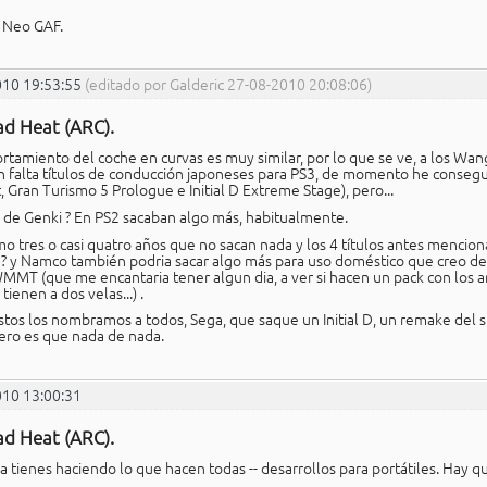
a Neo GAF.
010 19:53:55
(editado por Galderic 27-08-2010 20:08:06)
ad Heat (ARC).
rtamiento del coche en curvas es muy similar, por lo que se ve, a los
 falta títulos de conducción japoneses para PS3, de momento he conseg
, Gran Turismo 5 Prologue e Initial D Extreme Stage), pero...
 de Genki ? En PS2 sacaban algo más, habitualmente.
o tres o casi quatro años que no sacan nada y los 4 títulos antes mencio
? y Namco también podria sacar algo más para uso doméstico que creo de
MMT (que me encantaria tener algun dia, a ver si hacen un pack con los 
tienen a dos velas...) .
stos los nombramos a todos, Sega, que saque un Initial D, un remake del 
ero es que nada de nada.
010 13:00:31
ad Heat (ARC).
a tienes haciendo lo que hacen todas -- desarrollos para portátiles. Hay qu