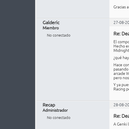
Gracias 
Galderic
27-08-2
Miembro
Re: De
No conectado
El compo
Hecho en
Midnight
¿qué hay
Hace com
pasando 
arcade W
pero nos 
Y ya pue
Racing p
Recap
28-08-2
Administrador
Re: De
No conectado
A Genki l