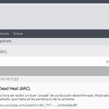
trarte
Entrar
gístrate.
RC).
D
010 14:17:23
Dead Heat (ARC).
do hora de recibir un buen 'arcade' de conducción desenfrenada. Mostr
etedor que hasta se les perdona lo de la camarita:
www.youtube.com/watch?v=8U_fYT-- … embedded#!