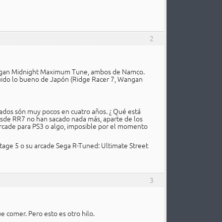
2
 Wangan Midnight Maximum Tune, ambos de Namco.
uido lo bueno de Japón (Ridge Racer 7, Wangan
nados són muy pocos en cuatro años. ¿ Qué está
sde RR7 no han sacado nada más, aparte de los
arcade para PS3 o algo, imposible por el momento
stage 5 o su arcade Sega R-Tuned: Ultimate Street
3
e comer. Pero esto es otro hilo.