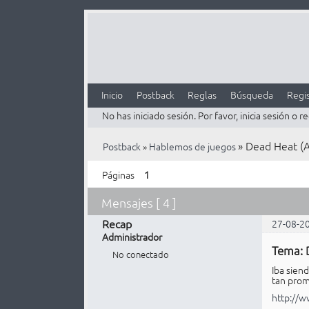
Inicio
Postback
Reglas
Búsqueda
Regis
No has iniciado sesión.
Por favor, inicia sesión o re
»
Dead Heat (A
Postback
»
Hablemos de juegos
Páginas
1
Mensajes [ 4 ]
Recap
27-08-2
Administrador
Tema: 
No conectado
Iba sien
tan prom
http://