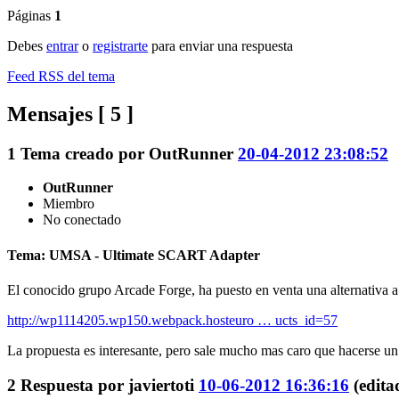
Páginas
1
Debes
entrar
o
registrarte
para enviar una respuesta
Feed RSS del tema
Mensajes [ 5 ]
1
Tema creado por
OutRunner
20-04-2012 23:08:52
OutRunner
Miembro
No conectado
Tema: UMSA - Ultimate SCART Adapter
El conocido grupo Arcade Forge, ha puesto en venta una alternativa
http://wp1114205.wp150.webpack.hosteuro … ucts_id=57
La propuesta es interesante, pero sale mucho mas caro que hacerse un 
2
Respuesta por
javiertoti
10-06-2012 16:36:16
(edita