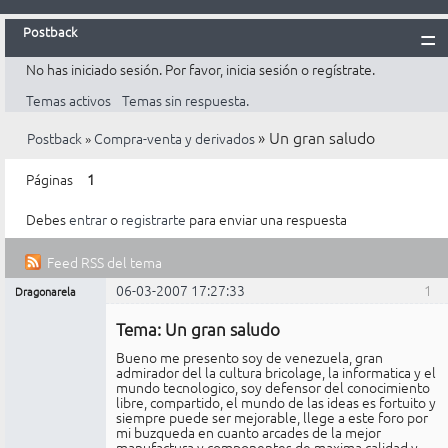
Postback
No has iniciado sesión.
Por favor, inicia sesión o regístrate.
Inicio
Temas activos
Temas sin respuesta.
Postback
»
Un gran saludo
Postback
»
Compra-venta y derivados
Reglas
Búsqueda
Páginas
1
Registrarte
Debes
entrar
o
registrarte
para enviar una respuesta
Entrar
Feed RSS del tema
06-03-2007 17:27:33
1
Dragonarela
Mensajes [ 2 ]
Miembro
Tema: Un gran saludo
No
conectado
Bueno me presento soy de venezuela, gran
admirador del la cultura bricolage, la informatica y el
mundo tecnologico, soy defensor del conocimiento
libre, compartido, el mundo de las ideas es fortuito y
siempre puede ser mejorable, llege a este foro por
mi buzqueda en cuanto arcades de la mejor
manufactura y componentes de maxima calidad y