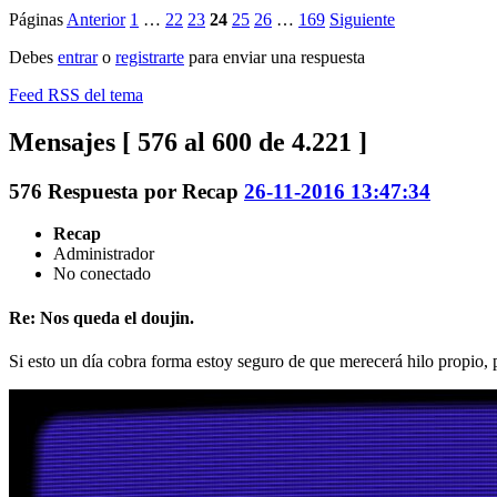
Páginas
Anterior
1
…
22
23
24
25
26
…
169
Siguiente
Debes
entrar
o
registrarte
para enviar una respuesta
Feed RSS del tema
Mensajes [ 576 al 600 de 4.221 ]
576
Respuesta por
Recap
26-11-2016 13:47:34
Recap
Administrador
No conectado
Re: Nos queda el doujin.
Si esto un día cobra forma estoy seguro de que merecerá hilo propio,