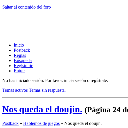
Saltar al contenido del foro
Inicio
Postback
Reglas
Búsqueda
Registrarte
Entrar
No has iniciado sesión.
Por favor, inicia sesión o regístrate.
Temas activos
Temas sin respuesta.
Nos queda el doujin.
(Página 24 d
Postback
»
Hablemos de juegos
»
Nos queda el doujin.