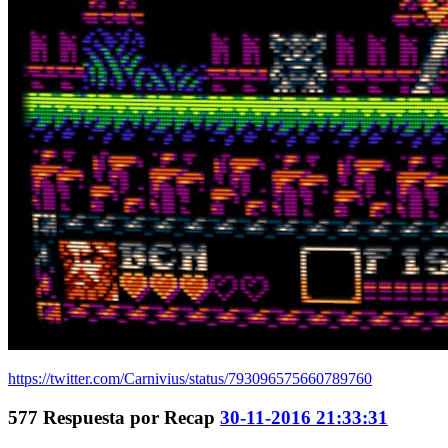
https://twitter.com/Carnivius/status/793096575660789760
577
Respuesta por
Recap
30-11-2016 21:33:31