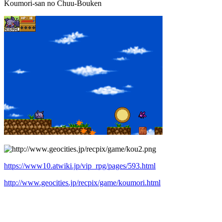
Koumori-san no Chuu-Bouken
https://www10.atwiki.jp/vip_rpg/pages/593.html
http://www.geocities.jp/recpix/game/koumori.html