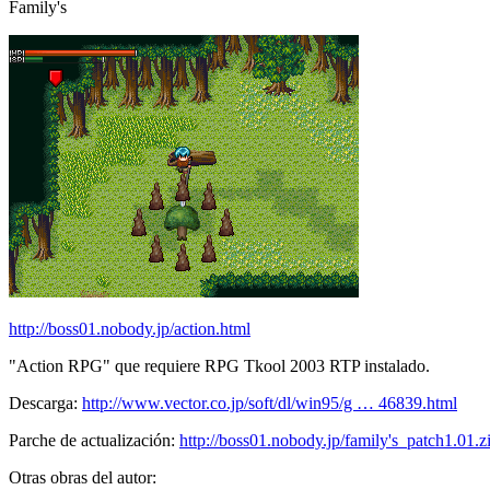
Family's
http://boss01.nobody.jp/action.html
"Action RPG" que requiere RPG Tkool 2003 RTP instalado.
Descarga:
http://www.vector.co.jp/soft/dl/win95/g … 46839.html
Parche de actualización:
http://boss01.nobody.jp/family's_patch1.01.z
Otras obras del autor: