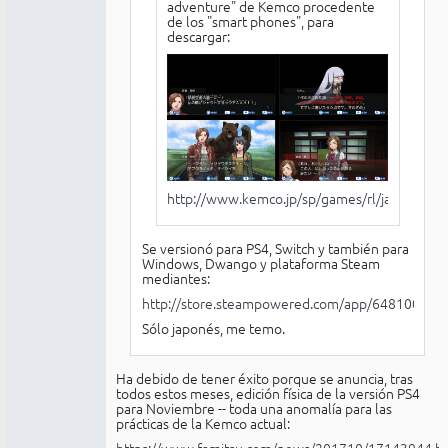
adventure" de Kemco procedente
de los "smart phones", para
descargar:
http://www.kemco.jp/sp/games/rl/ja/ps/inde
Se versionó para PS4, Switch y también para
Windows, Dwango y plataforma Steam
mediantes:
http://store.steampowered.com/app/648100/_/
Sólo japonés, me temo.
Ha debido de tener éxito porque se anuncia, tras
todos estos meses, edición física de la versión PS4
para Noviembre -- toda una anomalía para las
prácticas de la Kemco actual:
https://www.famitsu.com/news/201710/17143944.h