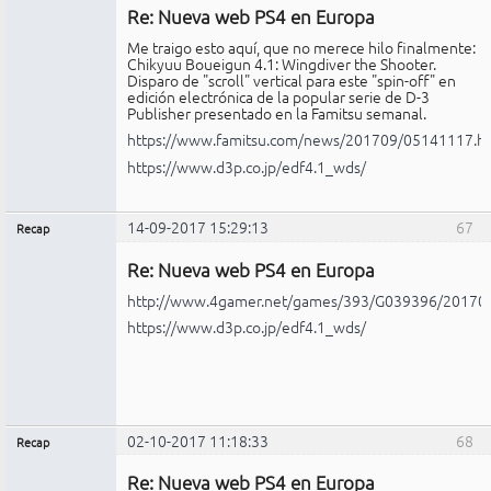
Re: Nueva web PS4 en Europa
Conectado
Me traigo esto aquí, que no merece hilo finalmente:
Chikyuu Boueigun 4.1: Wingdiver the Shooter.
Disparo de "scroll" vertical para este "spin-off" en
edición electrónica de la popular serie de D-3
Publisher presentado en la Famitsu semanal.
https://www.famitsu.com/news/201709/05141117.h
https://www.d3p.co.jp/edf4.1_wds/
14-09-2017 15:29:13
67
Recap
Administrador
Re: Nueva web PS4 en Europa
Conectado
http://www.4gamer.net/games/393/G039396/20170
https://www.d3p.co.jp/edf4.1_wds/
02-10-2017 11:18:33
68
Recap
Administrador
Re: Nueva web PS4 en Europa
Conectado