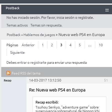
Postback
No has iniciado sesión.
Por favor, inicia sesión o regístrate.
Inicio
Temas activos
Temas sin respuesta.
Postback
»
Nueva web PS4 en Europa
Postback
»
Hablemos de juegos
Reglas
Búsqueda
Páginas
Anterior
1
2
3
4
5
…
10
Registrarte
Siguiente
Entrar
Debes
entrar
o
registrarte
para enviar una respuesta
Feed RSS del tema
14-03-2017 13:12:50
51
Recap
Mensajes [ 51 al 75 de 248 ]
Administrador
Re: Nueva web PS4 en Europa
Conectado
Recap escribió:
Tsuihou Senkyo, "adventure game" sobre
supervivencia sobrenatural de Nippon Ichi