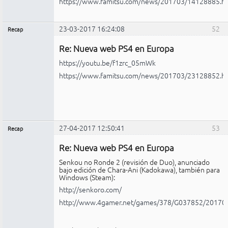
https://www.famitsu.com/news/201703/14128885.h
23-03-2017 16:24:08
52
Recap
Administrador
Re: Nueva web PS4 en Europa
Conectado
https://youtu.be/f1zrc_05mWk
https://www.famitsu.com/news/201703/23128852.h
27-04-2017 12:50:41
53
Recap
Administrador
Re: Nueva web PS4 en Europa
Conectado
Senkou no Ronde 2 (revisión de Duo), anunciado
bajo edición de Chara-Ani (Kadokawa), también para
Windows (Steam):
http://senkoro.com/
http://www.4gamer.net/games/378/G037852/20170