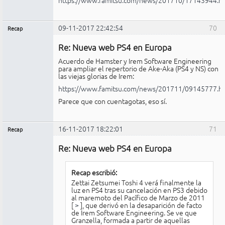
09-11-2017 22:42:54
70
Recap
Administrador
Re: Nueva web PS4 en Europa
Conectado
Acuerdo de Hamster y Irem Software Engineering
para ampliar el repertorio de Ake-Aka (PS4 y NS) con
las viejas glorias de Irem:
https://www.famitsu.com/news/201711/09145777.h
Parece que con cuentagotas, eso sí.
16-11-2017 18:22:01
71
Recap
Administrador
Re: Nueva web PS4 en Europa
Conectado
Recap escribió:
Zettai Zetsumei Toshi 4 verá finalmente la
luz en PS4 tras su cancelación en PS3 debido
al maremoto del Pacífico de Marzo de 2011
[
>
], que derivó en la desaparición de facto
de Irem Software Engineering. Se ve que
Granzella, formada a partir de aquellas