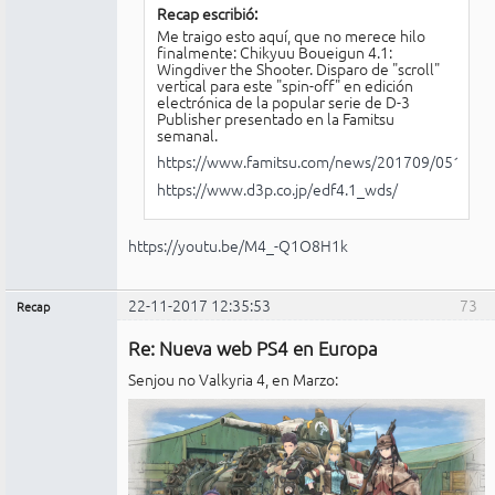
Recap escribió:
Me traigo esto aquí, que no merece hilo
finalmente: Chikyuu Boueigun 4.1:
Wingdiver the Shooter. Disparo de "scroll"
vertical para este "spin-off" en edición
electrónica de la popular serie de D-3
Publisher presentado en la Famitsu
semanal.
https://www.famitsu.com/news/201709/0514111
https://www.d3p.co.jp/edf4.1_wds/
https://youtu.be/M4_-Q1O8H1k
22-11-2017 12:35:53
73
Recap
Administrador
Re: Nueva web PS4 en Europa
Conectado
Senjou no Valkyria 4, en Marzo: