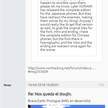
happen to stumble upon them,
please let me know. Later KONAMI
has released the complete edition
for the Japanese phones. But they
have redrawn the enemies, making
them worse (to my liking). Anyway I
would really like to get that version
as well, to grab the original tiles for
the font, intro and ending. I have
the complete edition for Chinese
phones, but the font there is
hyeroglyphic, and the intro and the
ending are redrawn once again for
the worse.
http://www.romhacking.net/forum/index.p …
#msg355609
16-04-2018 16:00:01
743
Recap
Administrador
Re: Nos queda el doujin.
No
conectado
Brave Earth: Prologue (WIN, en desarrollo)