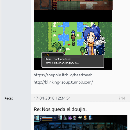
https://shepple.itch.io/heartbeat
http://blinking4soup.tumblr.com/
17-04-2018 12:34:51
744
Recap
Administrador
Re: Nos queda el doujin.
No
conectado