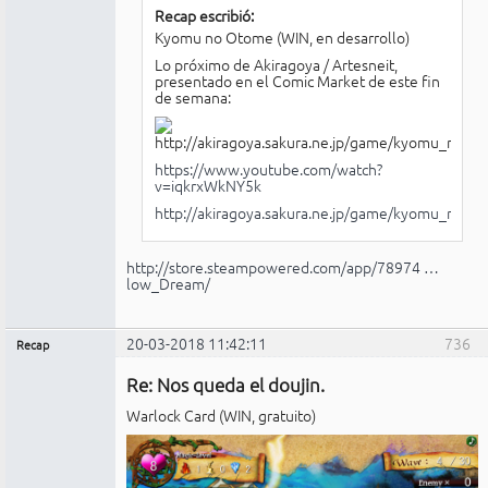
Recap escribió:
Kyomu no Otome (WIN, en desarrollo)
Lo próximo de Akiragoya / Artesneit,
presentado en el Comic Market de este fin
de semana:
https://www.youtube.com/watch?
v=iqkrxWkNY5k
http://akiragoya.sakura.ne.jp/game/kyomu_no_
http://store.steampowered.com/app/78974 …
low_Dream/
20-03-2018 11:42:11
736
Recap
Administrador
Re: Nos queda el doujin.
No
conectado
Warlock Card (WIN, gratuito)