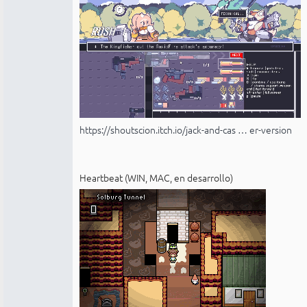
https://shoutscion.itch.io/jack-and-cas … er-version
Heartbeat (WIN, MAC, en desarrollo)