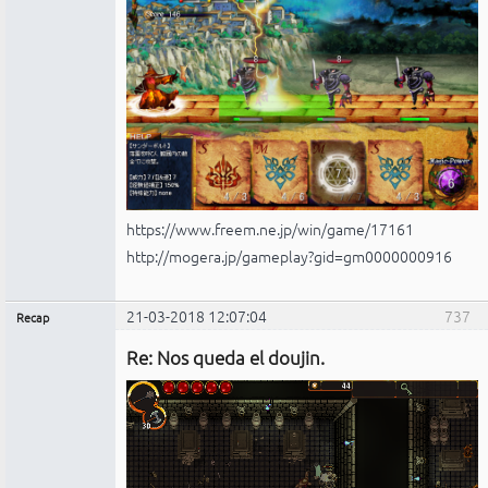
https://www.freem.ne.jp/win/game/17161
http://mogera.jp/gameplay?gid=gm0000000916
21-03-2018 12:07:04
737
Recap
Administrador
Re: Nos queda el doujin.
No
conectado