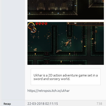
Ukhar is a 2D action adventure game set in a
sword and sorcery world.
https://retropsis.itch.io/ukhar
22-03-2018 02:11:15
738
Recap