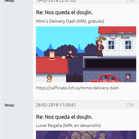
19-02-2018 22:51:02
729
Recap
Administrador
Re: Nos queda el doujin.
No
conectado
Mimi's Delivery Dash (WIN, gratuito)
https://caffinate.itch.io/mimis-delivery-dash
26-02-2018 11:50:41
730
Recap
Administrador
Re: Nos queda el doujin.
No
conectado
Lunar Regalia (WIN, en desarrollo)