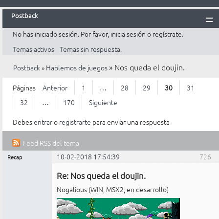
Postback
No has iniciado sesión.
Por favor, inicia sesión o regístrate.
Inicio
Temas activos
Temas sin respuesta.
Postback
»
Nos queda el doujin.
Postback
»
Hablemos de juegos
Reglas
Búsqueda
Páginas
Anterior
1
…
28
29
30
31
Registrarte
32
…
170
Siguiente
Entrar
Debes
entrar
o
registrarte
para enviar una respuesta
Feed RSS del tema
10-02-2018 17:54:39
726
Recap
Mensajes [ 726 al 750 de 4.226 ]
Administrador
Re: Nos queda el doujin.
No
conectado
Nogalious (WIN, MSX2, en desarrollo)