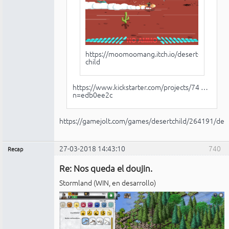
https://moomoomang.itch.io/desert-
child
https://www.kickstarter.com/projects/74 …
n=edb0ee2c
https://gamejolt.com/games/desertchild/264191/dev
27-03-2018 14:43:10
740
Recap
Administrador
Re: Nos queda el doujin.
No
conectado
Stormland (WIN, en desarrollo)