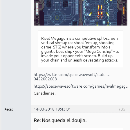
Rival Megagun is a competitive split-screen
vertical shmup (or shoot 'em up, shooting
game, STG) where you transform into a
gigantic boss ship - your "Mega Gunship" - to
invade your opponent's screen. Build up
your chain and unleash devastating attacks.
https://twitter.com/spacewavesoft/statu …
0422002688
https://spacewavesoftware.com/games/rivalmegagun
Canadiense.
14-03-2018 19:43:01
735
Recap
Administrador
Re: Nos queda el doujin.
No
conectado