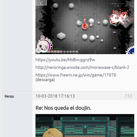
https://youtu.be/MsBxvggnz9w
http://neroringa.wixsite.com/moriawase-c/blank-2
https://www.freem.ne.jp/win/game/17076
(descarga)
10-03-2018 17:16:13
733
Recap
Administrador
Re: Nos queda el doujin.
No
conectado