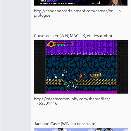
http://dangenentertainment.com/games/br … h-
prologue
Cursebreaker (WIN, MAC, LX, en desarrollo)
https://steamcommunity.com/sharedfiles/ …
=765501416
Jack and Casie (WIN, en desarrollo)