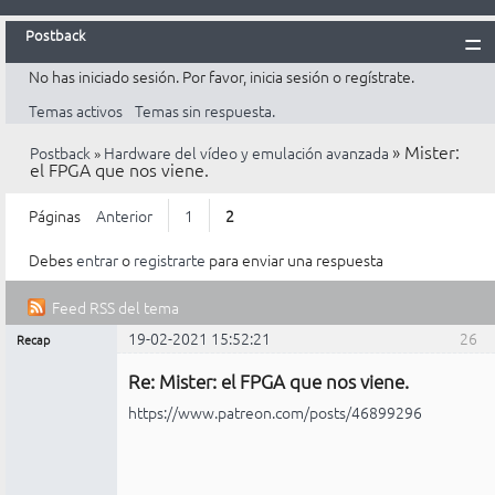
Postback
No has iniciado sesión.
Por favor, inicia sesión o regístrate.
Inicio
Temas activos
Temas sin respuesta.
Postback
»
Mister:
Postback
»
Hardware del vídeo y emulación avanzada
Reglas
el FPGA que nos viene.
Búsqueda
Páginas
Anterior
1
2
Registrarte
Debes
entrar
o
registrarte
para enviar una respuesta
Entrar
Feed RSS del tema
19-02-2021 15:52:21
26
Recap
Mensajes [ 26 al 30 de 30 ]
Administrador
Re: Mister: el FPGA que nos viene.
No
conectado
https://www.patreon.com/posts/46899296