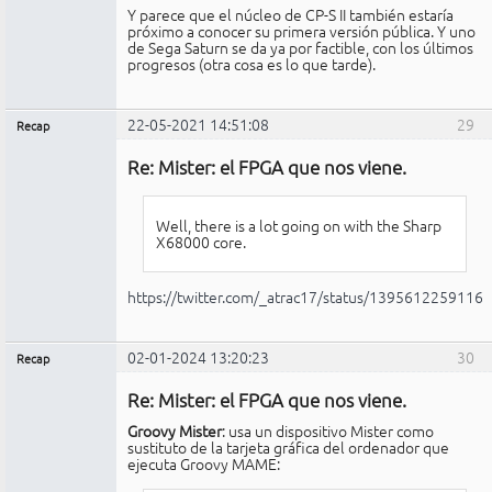
Y parece que el núcleo de CP-S II también estaría
próximo a conocer su primera versión pública. Y uno
de Sega Saturn se da ya por factible, con los últimos
progresos (otra cosa es lo que tarde).
22-05-2021 14:51:08
29
Recap
Administrador
Re: Mister: el FPGA que nos viene.
No
conectado
Well, there is a lot going on with the Sharp
X68000 core.
https://twitter.com/_atrac17/status/1395612259116
02-01-2024 13:20:23
30
Recap
Administrador
Re: Mister: el FPGA que nos viene.
No
conectado
Groovy Mister
: usa un dispositivo Mister como
sustituto de la tarjeta gráfica del ordenador que
ejecuta Groovy MAME: