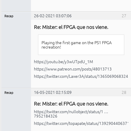
26-02-2021 03:07:06
27
Recap
Administrador
Re: Mister: el FPGA que nos viene.
No
conectado
Playing the first game on the PS1 FPGA
recreation!
https://youtu.be/y3wUTpdU_1M
https://www.patreon.com/posts/48013713
https://twitter.com/Laxer3A/status/1365069068324
16-05-2021 02:15:09
28
Recap
Administrador
Re: Mister: el FPGA que nos viene.
No
conectado
https://twitter.com/nullobject/status/1 …
7952184326
https://twitter.com/topapate/status/139290440637