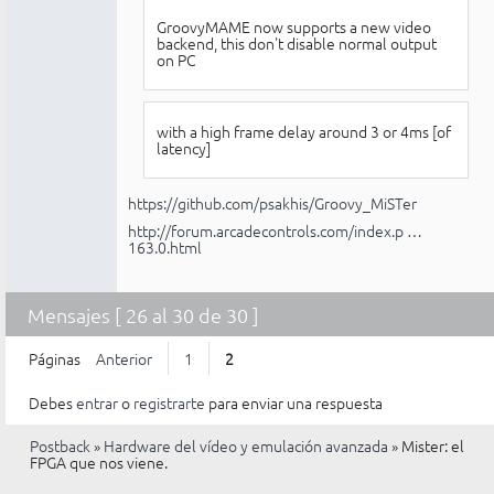
GroovyMAME now supports a new video
backend, this don't disable normal output
on PC
with a high frame delay around 3 or 4ms [of
latency]
https://github.com/psakhis/Groovy_MiSTer
http://forum.arcadecontrols.com/index.p …
163.0.html
Mensajes [ 26 al 30 de 30 ]
Páginas
Anterior
1
2
Debes
entrar
o
registrarte
para enviar una respuesta
Postback
»
Hardware del vídeo y emulación avanzada
»
Mister: el
FPGA que nos viene.