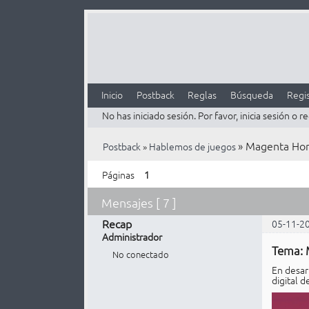
Inicio
Postback
Reglas
Búsqueda
Regis
No has iniciado sesión.
Por favor, inicia sesión o re
»
Magenta Hor
Postback
»
Hablemos de juegos
Páginas
1
Mensajes [ 7 ]
Recap
05-11-2
Administrador
Tema: 
No conectado
En desar
digital d