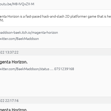
/youtu.be/M8-IVQxZX-M
nta Horizon is a fast-paced hack-and-slash 2D platformer game that is he
ht.
maddison-baek.itch.io/magenta-horizon
twitter.com/BaekMaddison
022 13:37:22
genta Horizon.
/twitter.com/BaekMaddison/status … 0751239168
022 22:17:16
genta Horizon.