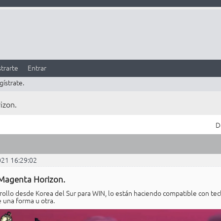
trarte
Entrar
gístrate.
izon.
D
021 16:29:02
Magenta Horizon.
rollo desde Korea del Sur para WIN, lo están haciendo compatible con te
e una forma u otra.