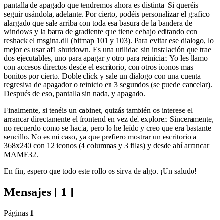
pantalla de apagado que tendremos ahora es distinta. Si queréis
seguir usándola, adelante. Por cierto, podéis personalizar el grafico
alargado que sale arriba con toda esa basura de la bandera de
windows y la barra de gradiente que tiene debajo editando con
reshack el msgina.dll (bitmap 101 y 103). Para evitar ese dialogo, lo
mejor es usar af1 shutdown. Es una utilidad sin instalación que trae
dos ejecutables, uno para apagar y otro para reiniciar. Yo les llamo
con accesos directos desde el escritorio, con otros iconos mas
bonitos por cierto. Doble click y sale un dialogo con una cuenta
regresiva de apagador o reinicio en 3 segundos (se puede cancelar).
Después de eso, pantalla sin nada, y apagado.
Finalmente, si tenéis un cabinet, quizás también os interese el
arrancar directamente el frontend en vez del explorer. Sinceramente,
no recuerdo como se hacía, pero lo he leído y creo que era bastante
sencillo. No es mi caso, ya que prefiero mostrar un escritorio a
368x240 con 12 iconos (4 columnas y 3 filas) y desde ahí arrancar
MAME32.
En fin, espero que todo este rollo os sirva de algo. ¡Un saludo!
Mensajes [ 1 ]
Páginas
1