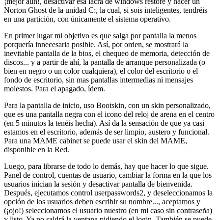
¡mejor aun!, desactivar esa lacra de windows restore y hacer un
Norton Ghost de la unidad C:, la cual, si sois inteligentes, tendréis
en una partición, con únicamente el sistema operativo.
En primer lugar mi objetivo es que salga por pantalla la menos
porquería innecesaria posible. Así, por orden, se mostrará la
inevitable pantalla de la bios, el chequeo de memoria, detección de
discos... y a partir de ahí, la pantalla de arranque personalizada (o
bien en negro o un color cualquiera), el color del escritorio o el
fondo de escritorio, sin mas pantallas intermedias ni mensajes
molestos. Para el apagado, ídem.
Para la pantalla de inicio, uso Bootskin, con un skin personalizado,
que es una pantalla negra con el icono del reloj de arena en el centro
(en 5 minutos la tenéis hecha). Así da la sensación de que ya casi
estamos en el escritorio, además de ser limpio, austero y funcional.
Para una MAME cabinet se puede usar el skin del MAME,
disponible en la Red.
Luego, para librarse de todo lo demás, hay que hacer lo que sigue.
Panel de control, cuentas de usuario, cambiar la forma en la que los
usuarios inician la sesión y desactivar pantalla de bienvenida.
Después, ejecutamos control userpasswords2, y deseleccionamos la
opción de los usuarios deben escribir su nombre..., aceptamos y
(¡ojo!) seleccionamos el usuario nuestro (en mi caso sin contraseña)
y listo. Ya no saldrá la ventana pidiendo el login. También se puede