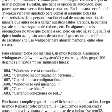
usar el popular Tweakui, que tiene la opción de autologon, pero
parece que unas veces funciona y otras no. En la misma sección del
Tweakui viene un apartado para copiar al arranque todas las
características de la personalización visual de nuestro usuario, de
manera que antes de ir a cargar nuestros estilos gráficos, la pantalla
ya sale con ese esquema de colores, etc. En algunos de mis
ordenadores no tuve que tocarle a eso, pero en otro sí, ya que salía el
típico fondo azul justo antes de mostrar el gris oscuro de mi fondo
de escritorio (no uso wallpaper para ahorrar memoria, entre otras
cosas).
Para eliminar todos los mensajes, usamos Reshack. Cargamos
winlogon.exe (c:\windows\system32) y en string table, grupo 106
dejamos sin texto ("") las siguientes lineas:
1684, "Windows se está cerrando..."
1682, "Cargando su configuración personal..."
1687, "Guardando su configuración..."
1690, "Windows se está iniciando..."
1691, "Cerrando sesión..."
1683, "Cerrando conexiones de red..."
Pinchamos compile y guardamos el fichero en otra ubicación. Luego
usamos Replacer (otro programilla). Ejecutamos replacer.cmd y
arrastramos a la ventana el winlogon.exe de windows\system32.