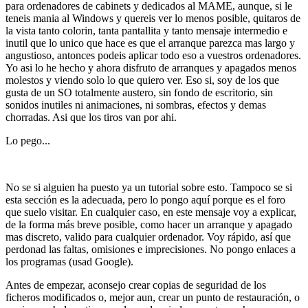
para ordenadores de cabinets y dedicados al MAME, aunque, si le
teneis mania al Windows y quereis ver lo menos posible, quitaros de
la vista tanto colorin, tanta pantallita y tanto mensaje intermedio e
inutil que lo unico que hace es que el arranque parezca mas largo y
angustioso, antonces podeis aplicar todo eso a vuestros ordenadores.
Yo asi lo he hecho y ahora disfruto de arranques y apagados menos
molestos y viendo solo lo que quiero ver. Eso si, soy de los que
gusta de un SO totalmente austero, sin fondo de escritorio, sin
sonidos inutiles ni animaciones, ni sombras, efectos y demas
chorradas. Asi que los tiros van por ahi.
Lo pego...
No se si alguien ha puesto ya un tutorial sobre esto. Tampoco se si
esta sección es la adecuada, pero lo pongo aquí porque es el foro
que suelo visitar. En cualquier caso, en este mensaje voy a explicar,
de la forma más breve posible, como hacer un arranque y apagado
mas discreto, valido para cualquier ordenador. Voy rápido, así que
perdonad las faltas, omisiones e imprecisiones. No pongo enlaces a
los programas (usad Google).
Antes de empezar, aconsejo crear copias de seguridad de los
ficheros modificados o, mejor aun, crear un punto de restauración, o