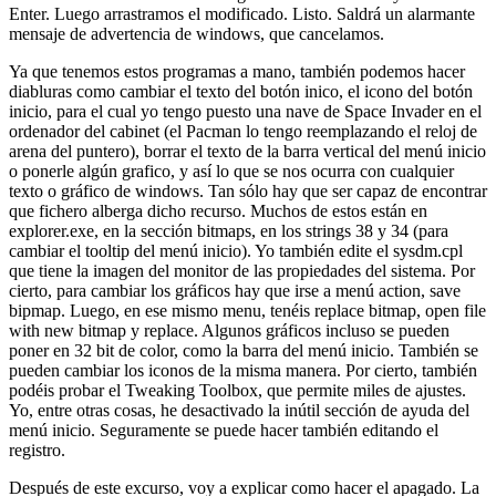
Enter. Luego arrastramos el modificado. Listo. Saldrá un alarmante
mensaje de advertencia de windows, que cancelamos.
Ya que tenemos estos programas a mano, también podemos hacer
diabluras como cambiar el texto del botón inico, el icono del botón
inicio, para el cual yo tengo puesto una nave de Space Invader en el
ordenador del cabinet (el Pacman lo tengo reemplazando el reloj de
arena del puntero), borrar el texto de la barra vertical del menú inicio
o ponerle algún grafico, y así lo que se nos ocurra con cualquier
texto o gráfico de windows. Tan sólo hay que ser capaz de encontrar
que fichero alberga dicho recurso. Muchos de estos están en
explorer.exe, en la sección bitmaps, en los strings 38 y 34 (para
cambiar el tooltip del menú inicio). Yo también edite el sysdm.cpl
que tiene la imagen del monitor de las propiedades del sistema. Por
cierto, para cambiar los gráficos hay que irse a menú action, save
bipmap. Luego, en ese mismo menu, tenéis replace bitmap, open file
with new bitmap y replace. Algunos gráficos incluso se pueden
poner en 32 bit de color, como la barra del menú inicio. También se
pueden cambiar los iconos de la misma manera. Por cierto, también
podéis probar el Tweaking Toolbox, que permite miles de ajustes.
Yo, entre otras cosas, he desactivado la inútil sección de ayuda del
menú inicio. Seguramente se puede hacer también editando el
registro.
Después de este excurso, voy a explicar como hacer el apagado. La