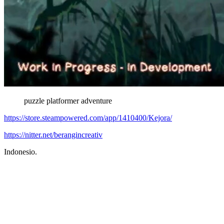
puzzle platformer adventure
https://store.steampowered.com/app/1410400/Kejora/
https://nitter.net/berangincreativ
Indonesio.