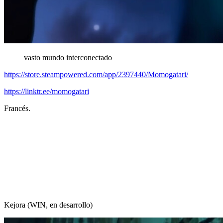
vasto mundo interconectado
https://store.steampowered.com/app/2397440/Momogatari/
https://linktr.ee/momogatari
Francés.
Kejora (WIN, en desarrollo)