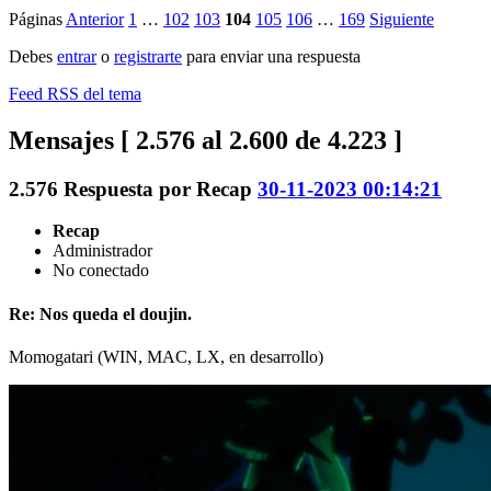
Páginas
Anterior
1
…
102
103
104
105
106
…
169
Siguiente
Debes
entrar
o
registrarte
para enviar una respuesta
Feed RSS del tema
Mensajes [ 2.576 al 2.600 de 4.223 ]
2.576
Respuesta por
Recap
30-11-2023 00:14:21
Recap
Administrador
No conectado
Re: Nos queda el doujin.
Momogatari (WIN, MAC, LX, en desarrollo)