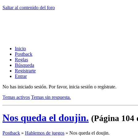
Saltar al contenido del foro
Inicio
Postback
Reglas
Búsqueda
Registrarte
Entrar
No has iniciado sesión.
Por favor, inicia sesión o regístrate.
Temas activos
Temas sin respuesta.
Nos queda el doujin.
(Página 104 
Postback
»
Hablemos de juegos
»
Nos queda el doujin.