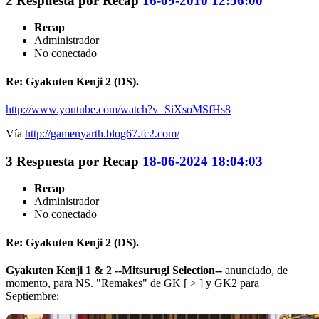
2
Respuesta por
Recap
16-09-2010 12:56:00
Recap
Administrador
No conectado
Re: Gyakuten Kenji 2 (DS).
http://www.youtube.com/watch?v=SiXsoMSfHs8
Vía
http://gamenyarth.blog67.fc2.com/
3
Respuesta por
Recap
18-06-2024 18:04:03
Recap
Administrador
No conectado
Re: Gyakuten Kenji 2 (DS).
Gyakuten Kenji 1 & 2 --Mitsurugi Selection--
anunciado, de
momento, para NS. "Remakes" de GK [
>
] y GK2 para
Septiembre: