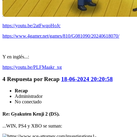
https://youtu.be/2atFwqoHoJc
https://www.4gamer.net/games/810/G081090/20240618070/
Y en inglés...:
https://youtu.be/PLFMaakr_xg
4
Respuesta por
Recap
18-06-2024 20:20:58
Recap
Administrador
No conectado
Re: Gyakuten Kenji 2 (DS).
...WIN, PS4 y XBO se suman: