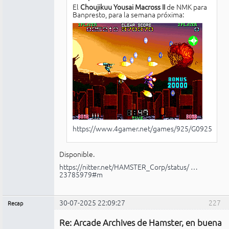
El
Choujikuu Yousai Macross II
de NMK para
Banpresto, para la semana próxima:
https://www.4gamer.net/games/925/G092538/
Disponible.
https://nitter.net/HAMSTER_Corp/status/ …
23785979#m
30-07-2025 22:09:27
227
Recap
Administrador
Re: Arcade Archives de Hamster, en buena
No
conectado