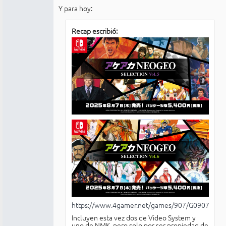
Y para hoy:
Recap escribió:
https://www.4gamer.net/games/907/G090784/
Incluyen esta vez dos de Video System y
uno de NMK, pero solo por ser propiedad de