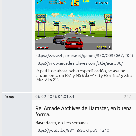
https://www.4gamer.net/games/980/G098067/2026
https://www.arcadearchives.com/title/aca-398/
(A partir de ahora, salvo especificación, se asume
lanzamiento en PS4 y NS (Ake-Aka) y PS5, NS2 y XBS
(Ake-Aka 2).)
06-02-2026 01:01:54
247
Recap
Administrador
Re: Arcade Archives de Hamster, en buena
No
conectado
forma.
Rave Racer
, en tres semanas:
https://youtu.be/88Ym9SCKFpc?t=1240