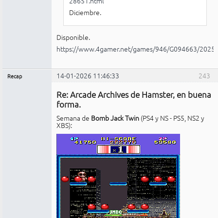
28651.html
Diciembre.
Disponible.
https://www.4gamer.net/games/946/G094663/2025
14-01-2026 11:46:33
243
Recap
Administrador
Re: Arcade Archives de Hamster, en buena
No
conectado
forma.
Semana de
Bomb Jack Twin
(PS4 y NS - PS5, NS2 y
XBS):