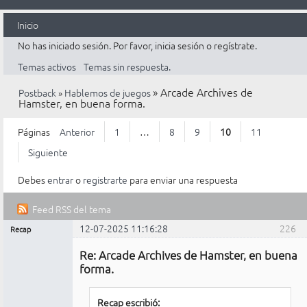
Inicio
No has iniciado sesión.
Por favor, inicia sesión o regístrate.
Temas activos
Temas sin respuesta.
»
Arcade Archives de
Postback
»
Hablemos de juegos
Hamster, en buena forma.
Páginas
Anterior
1
…
8
9
10
11
Siguiente
Debes
entrar
o
registrarte
para enviar una respuesta
Feed RSS del tema
12-07-2025 11:16:28
226
Recap
Mensajes [ 226 al 250 de 268 ]
Administrador
Re: Arcade Archives de Hamster, en buena
No
conectado
forma.
Recap escribió: