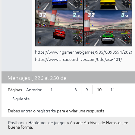
https://www.4gamer.net/games/985/G098594/2026
https://www.arcadearchives.com/title/aca-401/
Mensajes [ 226 al 250 de
268 ]
Páginas
Anterior
1
…
8
9
10
11
Siguiente
Debes
entrar
o
registrarte
para enviar una respuesta
Postback
»
Hablemos de juegos
»
Arcade Archives de Hamster, en
buena forma.