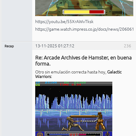
https://youtu.be/55XrAWvTksk
https://game.watch.impress.co.jp/docs/news/206061
13-11-2025 01:27:12
236
Recap
Administrador
Re: Arcade Archives de Hamster, en buena
No
conectado
forma.
Otro sin emulación correcta hasta hoy,
Galactic
Warriors
: