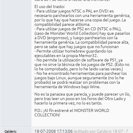
El uso del trasto:
- Para utilizar juegos NTSC o PAL en DVD: es
necesario parchearlos con una herramienta genérica,
por lo que hay que hacerse una copia del juego. La
compatibilidad parece altísima.
- Para utilizar juegos de PS2 en CD (NTSC o PAL),
(caso de Monster World Collection) hay que pasarlos
a DVD (engorroso), y luego parchearlos con la
herramienta genérica. La compatibilidad parece alta,
pero se sabe que hay juegos que no funcionan
- Permite utilizar homebrew guardando los
ejecutables en la propia Memor32.
- No permite la utilización de software de PS1, ya
que no sirve la técnica de los juegos de PS2. (Esto no
lo he comprobado, pero lo he leido varias veces.)
- No he encontrado herramientas para parchear los
juegos bajo Linux, aunque seguramente (no lo he
probado) se podrá realizar sin problemas con la
herramienta de Windows bajo Wine.
No es la panacea que parecía, y puede parecer un lío,
pero tras leer un poco en los foros del Otro Lado y
hacerlo la primera vez, no lo es tanto.
P.D.: ¡Al fín estrené el MONSTER WORLD
COLLECTION!
18-07-2008 17:13:06
(editado por Galderic 18-07-
7
Galderic