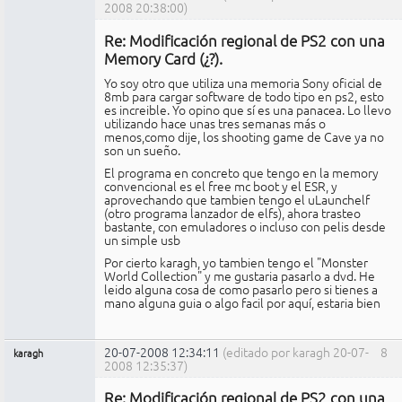
2008 20:38:00)
Miembro
Re: Modificación regional de PS2 con una
No
conectado
Memory Card (¿?).
Yo soy otro que utiliza una memoria Sony oficial de
8mb para cargar software de todo tipo en ps2, esto
es increible. Yo opino que sí es una panacea. Lo llevo
utilizando hace unas tres semanas más o
menos,como dije, los shooting game de Cave ya no
son un sueño.
El programa en concreto que tengo en la memory
convencional es el free mc boot y el ESR, y
aprovechando que tambien tengo el uLaunchelf
(otro programa lanzador de elfs), ahora trasteo
bastante, con emuladores o incluso con pelis desde
un simple usb
Por cierto karagh, yo tambien tengo el "Monster
World Collection" y me gustaria pasarlo a dvd. He
leido alguna cosa de como pasarlo pero si tienes a
mano alguna guia o algo facil por aquí, estaria bien
20-07-2008 12:34:11
(editado por karagh 20-07-
8
karagh
2008 12:35:37)
Miembro
Re: Modificación regional de PS2 con una
No