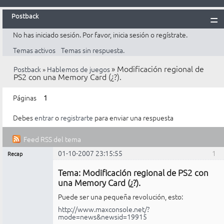
Postback
No has iniciado sesión.
Por favor, inicia sesión o regístrate.
Inicio
Temas activos
Temas sin respuesta.
Postback
»
Modificación regional de
Postback
»
Hablemos de juegos
Reglas
PS2 con una Memory Card (¿?).
Búsqueda
Páginas
1
Registrarte
Debes
entrar
o
registrarte
para enviar una respuesta
Entrar
Feed RSS del tema
01-10-2007 23:15:55
1
Recap
Mensajes [ 12 ]
Administrador
Tema: Modificación regional de PS2 con
No
conectado
una Memory Card (¿?).
Puede ser una pequeña revolución, esto:
http://www.maxconsole.net/?
mode=news&newsid=19915