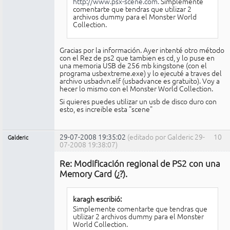
http://www.psx-scene.com.
Simplemente
comentarte que tendras que utilizar 2
archivos dummy para el Monster World
Collection.
Gracias por la información. Ayer intenté otro método
con el Rez de ps2 que tambien es cd, y lo puse en
una memoria USB de 256 mb kingstone (con el
programa usbextreme.exe) y lo ejecuté a traves del
archivo usbadvn.elf (usbadvance es gratuito). Voy a
hecer lo mismo con el Monster World Collection.
Si quieres puedes utilizar un usb de disco duro con
esto, es increible esta "scene"
29-07-2008 19:35:02
(editado por Galderic 29-
10
Galderic
07-2008 19:38:07)
Miembro
Re: Modificación regional de PS2 con una
No
conectado
Memory Card (¿?).
karagh escribió:
Simplemente comentarte que tendras que
utilizar 2 archivos dummy para el Monster
World Collection.