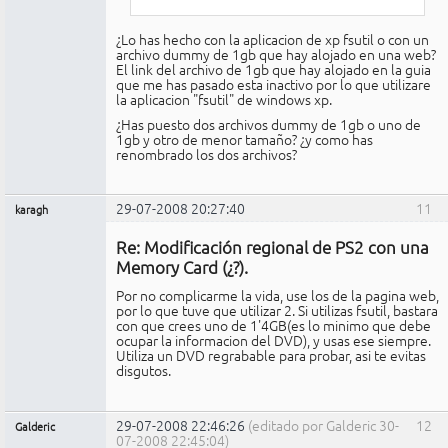
¿Lo has hecho con la aplicacion de xp fsutil o con un
archivo dummy de 1gb que hay alojado en una web?
El link del archivo de 1gb que hay alojado en la guia
que me has pasado esta inactivo por lo que utilizare
la aplicacion "fsutil" de windows xp.
¿Has puesto dos archivos dummy de 1gb o uno de
1gb y otro de menor tamaño? ¿y como has
renombrado los dos archivos?
29-07-2008 20:27:40
11
karagh
Miembro
Re: Modificación regional de PS2 con una
No
conectado
Memory Card (¿?).
Por no complicarme la vida, use los de la pagina web,
por lo que tuve que utilizar 2. Si utilizas fsutil, bastara
con que crees uno de 1'4GB(es lo minimo que debe
ocupar la informacion del DVD), y usas ese siempre.
Utiliza un DVD regrabable para probar, asi te evitas
disgutos.
29-07-2008 22:46:26
(editado por Galderic 30-
12
Galderic
07-2008 22:45:04)