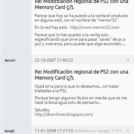
Re: Modificación regional de PS2 con una
No
conectado
Memory Card (¿?).
Parece que hoy se ha puesto a la venta el producto
en alguna web, con el nombre de "memor32".
En la red hay esto
http://www.memor32.com
Parece que lo han puesto a la venta solo
especificando que sirve para pasar "saves" de pc a
ps2 y viceversa, pero puede que algo escondan.....
25-10-2007 21:06:25
4
demitri
Miembro
Re: Modificación regional de PS2 con una
No
conectado
Memory Card (¿?).
Ojalá sirva para lo que lo deseamos... sin hacer
trastadas a la PS2.
Porque tengo algunos titulos en mente que se me
hace la boca agua solo de pensarlo...
Saludos.
http://dkarchives.blogspot.com/
11-01-2008 17:27:55
(editado por karagh 11-01-
5
karagh