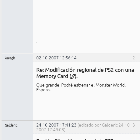
.
02-10-2007 12:56:14
2
karagh
Miembro
Re: Modificación regional de PS2 con una
No
conectado
Memory Card (¿?).
Que grande. Podré estrenar el Monster World.
Espero.
24-10-2007 17:41:23
(editado por Galderic 24-10-
3
Galderic
2007 17:49:08)
Miembro