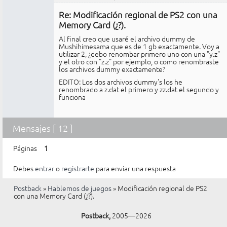
Miembro
Re: Modificación regional de PS2 con una
No
conectado
Memory Card (¿?).
Al final creo que usaré el archivo dummy de
Mushihimesama que es de 1 gb exactamente. Voy a
utilizar 2, ¿debo renombar primero uno con una "y.z"
y el otro con "z.z" por ejemplo, o como renombraste
los archivos dummy exactamente?
EDITO: Los dos archivos dummy's los he
renombrado a z.dat el primero y zz.dat el segundo y
funciona
Mensajes [ 12 ]
Páginas
1
Debes
entrar
o
registrarte
para enviar una respuesta
Postback
»
Hablemos de juegos
»
Modificación regional de PS2
con una Memory Card (¿?).
Postback,
2005—2026