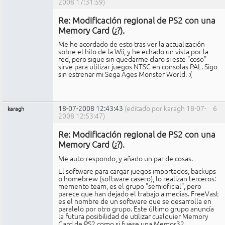
2008 17:31:59)
Miembro
Re: Modificación regional de PS2 con una
No
conectado
Memory Card (¿?).
Me he acordado de esto tras ver la actualización
sobre el hilo de la Wii, y he echado un vista por la
red, pero sigue sin quedarme claro si este "coso"
sirve para utilizar juegos NTSC en consolas PAL. Sigo
sin estrenar mi Sega Ages Monster World. :(
18-07-2008 12:43:43
(editado por karagh 18-07-
6
karagh
2008 12:53:47)
Miembro
Re: Modificación regional de PS2 con una
No
conectado
Memory Card (¿?).
Me auto-respondo, y añado un par de cosas.
El software para cargar juegos importados, backups
o homebrew (software casero), lo realizan terceros:
memento team, es el grupo "semioficial", pero
parece que han dejado el trabajo a medias. FreeVast
es el nombre de un software que se desarrolla en
paralelo por otro grupo. Este último grupo anuncía
la futura posibilidad de utilizar cualquier Memory
Card de PS2 como si fuese una Memor32.