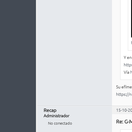
Y en
htt
Vía
h
Su efím
https:/
Recap
15-10-2
Administrador
Re: G-M
No conectado