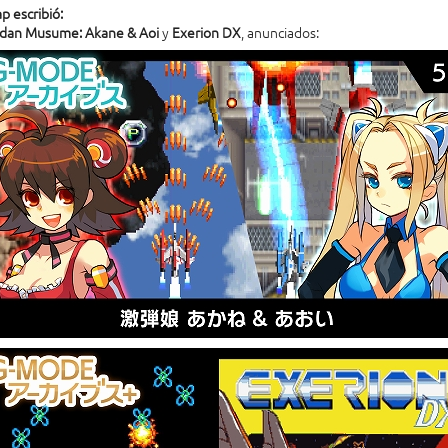
p escribió:
dan Musume: Akane & Aoi
y
Exerion DX
, anunciados: