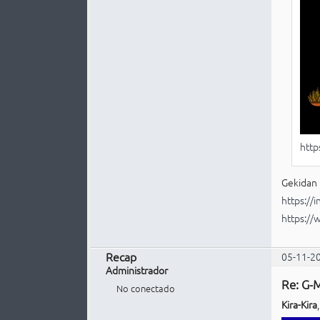
htt
Gekidan
https:/
https:/
Recap
05-11-2
Administrador
Re: G-M
No conectado
Kira-Kira