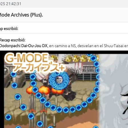
025 21:42:31
ode Archives (Plus).
p escribió:
Recap escribió:
Dodonpachi Dai-Ou-Jou DX
, en camino a NS, desvelan en el Shuu-Taisai en