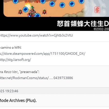
https://www.youtube.com/watch?v=Gjhtb3c2VtU
 camino a WIN:
ps://store.steampowered.com/app/1751100/GMODE_DX/
ttp://stg.liarsoft.org/
era
Reco Ver.
, "preservada":
/nitter.net/RockmanCosmo/status/ … 0439753886
025 19:23:46
ode Archives (Plus).