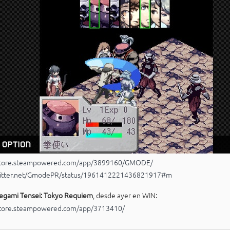
/store.steampowered.com/app/3899160/GMODE/
/nitter.net/GmodePR/status/1961412221436821917#m
egami Tensei: Tokyo Requiem
, desde ayer en WIN:
/store.steampowered.com/app/3713410/