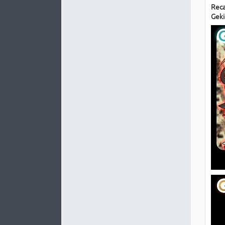
Reca
Geki