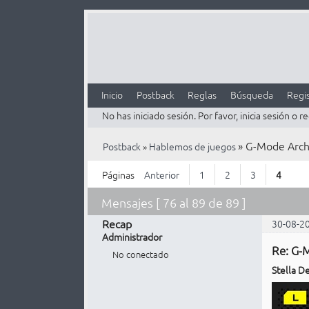
Inicio
Postback
Reglas
Búsqueda
Regis
No has iniciado sesión.
Por favor, inicia sesión o re
»
G-Mode Archi
Postback
»
Hablemos de juegos
Páginas
Anterior
1
2
3
4
Mensajes [ 76 al 89 de 89 ]
Recap
30-08-2
Administrador
Re: G-M
No conectado
Stella D