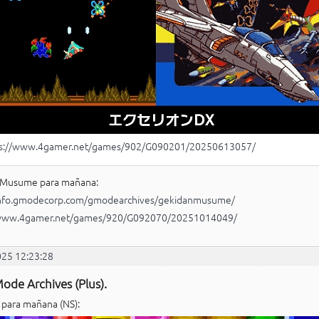
ps://www.4gamer.net/games/902/G090201/20250613057/
 Musume para mañana:
/info.gmodecorp.com/gmodearchives/gekidanmusume/
/www.4gamer.net/games/920/G092070/20251014049/
025 12:23:28
ode Archives (Plus).
, para mañana (NS):