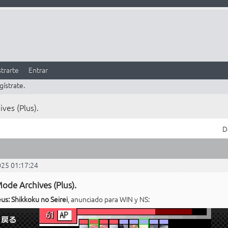
trarte
Entrar
gístrate.
ves (Plus).
D
025 01:17:24
ode Archives (Plus).
eus: Shikkoku no Seirei
, anunciado para WIN y NS: