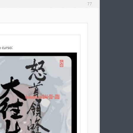
77
 curso: