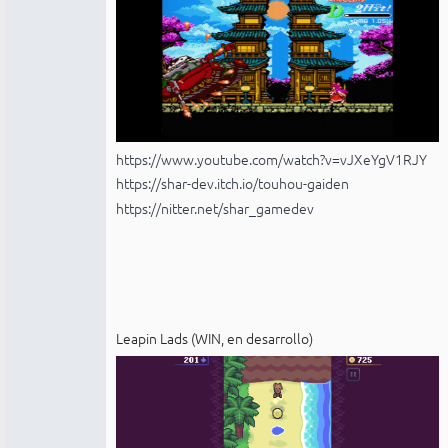
https://www.youtube.com/watch?v=vJXeYgV1RJY
https://shar-dev.itch.io/touhou-gaiden
https://nitter.net/shar_gamedev
Leapin Lads (WIN, en desarrollo)