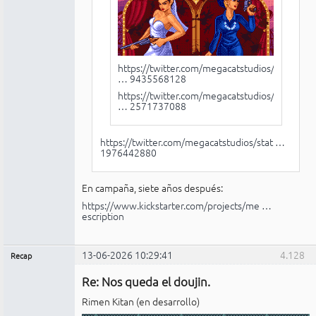
https://twitter.com/megacatstudios/stat
… 9435568128
https://twitter.com/megacatstudios/stat
… 2571737088
https://twitter.com/megacatstudios/stat …
1976442880
En campaña, siete años después:
https://www.kickstarter.com/projects/me …
escription
13-06-2026 10:29:41
4.128
Recap
Administrador
Re: Nos queda el doujin.
No
conectado
Rimen Kitan (en desarrollo)