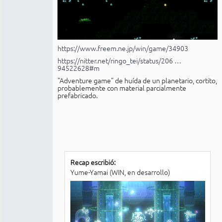
https://www.freem.ne.jp/win/game/34903
https://nitter.net/ringo_tei/status/206 …
94522628#m
"Adventure game" de huída de un planetario, cortito,
probablemente con material parcialmente
prefabricado.
Recap escribió:
Yume-Yamai (WIN, en desarrollo)