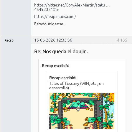
https://nitter.net/CoryAlexMartin/statu …
45492331#m
https://leapinlads.com/
Estadounidense.
15-06-2026 12:33:36
4.135
Recap
Administrador
Re: Nos queda el doujin.
No
conectado
Recap escribió:
Recap escribió:
Tales of Tuscany (WIN, etc., en
desarrollo)