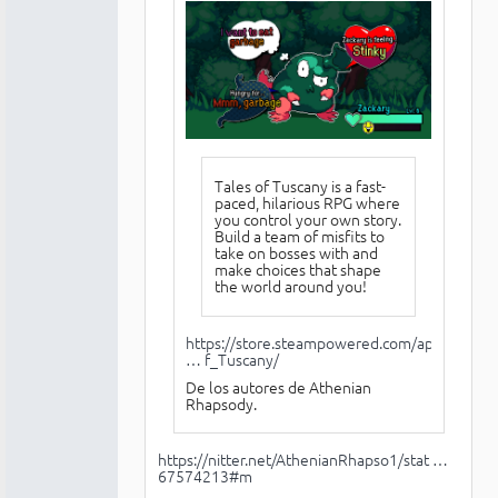
Tales of Tuscany is a fast-
paced, hilarious RPG where
you control your own story.
Build a team of misfits to
take on bosses with and
make choices that shape
the world around you!
https://store.steampowered.com/app/3334
… f_Tuscany/
De los autores de Athenian
Rhapsody.
https://nitter.net/AthenianRhapso1/stat …
67574213#m