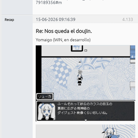
79189356#m
15-06-2026 09:16:39
4.133
Recap
Administrador
Re: Nos queda el doujin.
No
conectado
Yomaigo (WIN, en desarrollo)