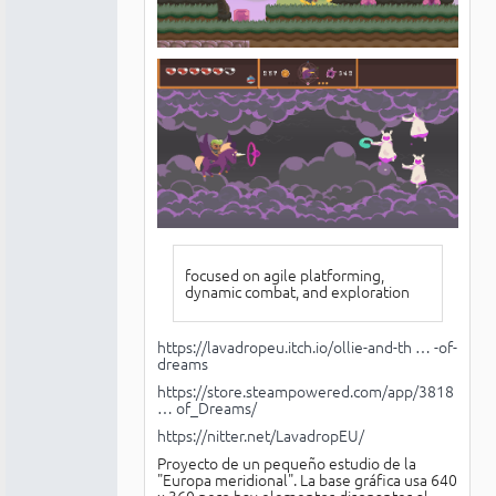
focused on agile platforming,
dynamic combat, and exploration
https://lavadropeu.itch.io/ollie-and-th … -of-
dreams
https://store.steampowered.com/app/3818
… of_Dreams/
https://nitter.net/LavadropEU/
Proyecto de un pequeño estudio de la
"Europa meridional". La base gráfica usa 640
x 360 pero hay elementos disonantes al