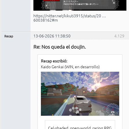
https://nitter.net/kikuti3915/status/20 …
60038162#m
13-06-2026 11:38:50
4.129
Recap
Administrador
Re: Nos queda el doujin.
No
conectado
Recap escribió:
Kaido Genkai (WIN, en desarrollo)
Cel-shaded, open-world, racing RPG