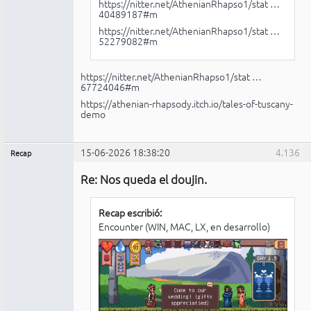
https://nitter.net/AthenianRhapso1/stat …
40489187#m
https://nitter.net/AthenianRhapso1/stat …
52279082#m
https://nitter.net/AthenianRhapso1/stat …
67724046#m
https://athenian-rhapsody.itch.io/tales-of-tuscany-
demo
15-06-2026 18:38:20
4.136
Recap
Administrador
Re: Nos queda el doujin.
No
conectado
Recap escribió:
Encounter (WIN, MAC, LX, en desarrollo)