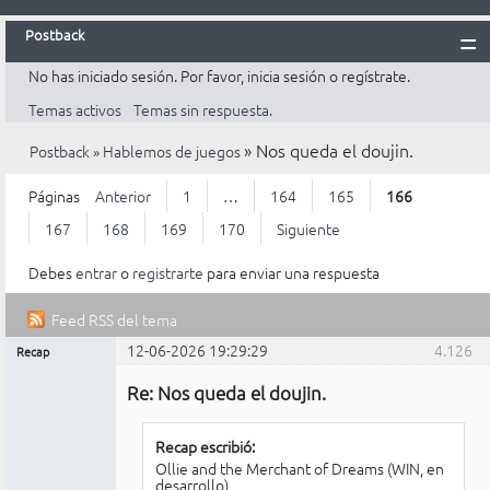
Postback
No has iniciado sesión.
Por favor, inicia sesión o regístrate.
Inicio
Temas activos
Temas sin respuesta.
Postback
»
Nos queda el doujin.
Postback
»
Hablemos de juegos
Reglas
Búsqueda
Páginas
Anterior
1
…
164
165
166
Registrarte
167
168
169
170
Siguiente
Entrar
Debes
entrar
o
registrarte
para enviar una respuesta
Feed RSS del tema
12-06-2026 19:29:29
4.126
Recap
Mensajes [ 4.126 al 4.150 de 4.226 ]
Administrador
Re: Nos queda el doujin.
No
conectado
Recap escribió:
Ollie and the Merchant of Dreams (WIN, en
desarrollo)