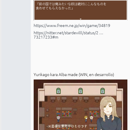
https://www.freem.ne.jp/win/game/34819
https://nitter.net/stardevilll/status/2 …
73217233#m
Yurikago kara Alba made (WIN, en desarrollo)