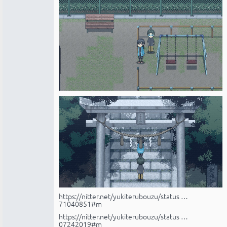
https://nitter.net/yukiterubouzu/status …
71040851#m
https://nitter.net/yukiterubouzu/status …
07242019#m