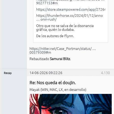
90277153#m
https://store.steampowered.com/app/2726440/R
https://thunderhorse.co/2024/01/12/anno
… onin-rush/
Otro que no se salva de la disonancia
gráfica, quién lo dudaba.
De los autores de Flynn.
https://nitter.net/Case_Portman/status/ …
00579309#m
Rebautizado
Samurai Blitz
.
14-06-2026 09:22:26
4.130
Recap
Administrador
Re: Nos queda el doujin.
No
conectado
Mayak (WIN, MAC, LX, en desarrollo)