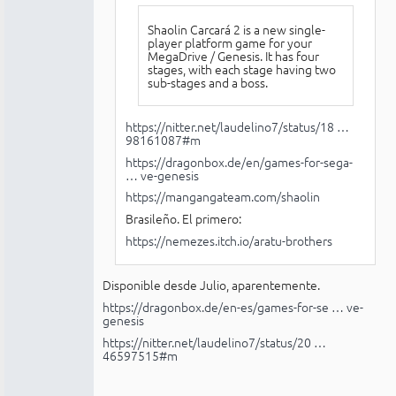
Shaolin Carcará 2 is a new single-
player platform game for your
MegaDrive / Genesis. It has four
stages, with each stage having two
sub-stages and a boss.
https://nitter.net/laudelino7/status/18 …
98161087#m
https://dragonbox.de/en/games-for-sega-
… ve-genesis
https://mangangateam.com/shaolin
Brasileño. El primero:
https://nemezes.itch.io/aratu-brothers
Disponible desde Julio, aparentemente.
https://dragonbox.de/en-es/games-for-se … ve-
genesis
https://nitter.net/laudelino7/status/20 …
46597515#m