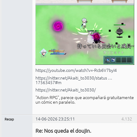
https://youtube.com/watch?v=-Rcb6V7byI4
https://nitter.net/Akaiti_to3030/status …
17563457#m
https://nitter.net/Akaiti_to3030/
"Action RPG", parece que acompañará gratuitamente
un cómic en paralelo.
14-06-2026 23:25:11
4.132
Recap
Administrador
Re: Nos queda el doujin.
No
conectado