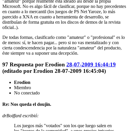
"amateur" porque realmente está ideado así desde la propia
Microsoft. No es algo fácil de clasificar, porque no hay precedentes
en cuanto a lo mercantil (los juegos de PS Net Yaroze, lo más
parecido a XNA en cuanto a herramienta de desarrollo, se
distribuían de forma gratuita en los discos de demos de la revista
oficial..).
De todas formas, clasificarlo como "amateur" o "profesional" es lo
de menos: sí, te hacen pagar... pero si no vas mentalizado y con
cierta condescendencia por la naturaleza "amateur" del producto,
éste siempre va a suponer una decepción.
97
Respuesta por
Erodion
28-07-2009 16:44:19
(editado por Erodion 28-07-2009 16:45:04)
Erodion
Miembro
No conectado
Re: Nos queda el doujin.
drBoiffard escribió:
Los juegos más "votados" son los que luego salen en
los "juegos de la comunidad", a unos precios irrisorios