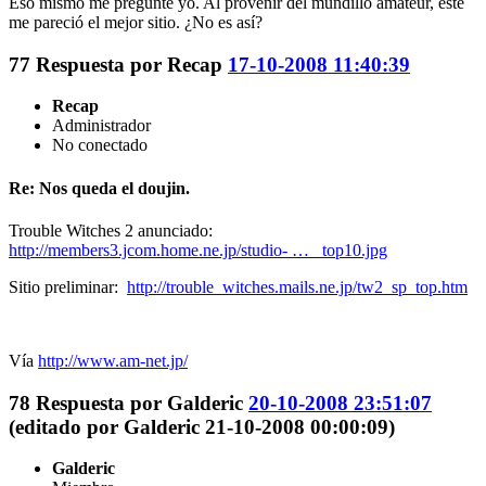
Eso mismo me pregunté yo. Al provenir del mundillo amateur, este
me pareció el mejor sitio. ¿No es así?
77
Respuesta por
Recap
17-10-2008 11:40:39
Recap
Administrador
No conectado
Re: Nos queda el doujin.
Trouble Witches 2 anunciado:
http://members3.jcom.home.ne.jp/studio- … _top10.jpg
Sitio preliminar:
http://trouble_witches.mails.ne.jp/tw2_sp_top.htm
Vía
http://www.am-net.jp/
78
Respuesta por
Galderic
20-10-2008 23:51:07
(editado por Galderic 21-10-2008 00:00:09)
Galderic