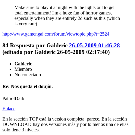
Make sure to play it at night with the lights out to get
total entertainment! I'm a huge fan of horror games,
especially when they are entirely 2d such as this (which
is very rare)
http://www.gamengai.com/forum/viewtopic.php?t=2524
84
Respuesta por
Galderic
26-05-2009 01:46:28
(editado por Galderic 26-05-2009 02:17:40)
Galderic
Miembro
No conectado
Re: Nos queda el doujin.
PatriotDark
Enlace
En la sección TOP está la version completa, parece. En la sección
DOWNLOAD hay dos versiones más y por lo menos una de ellas
solo tiene 3 niveles.