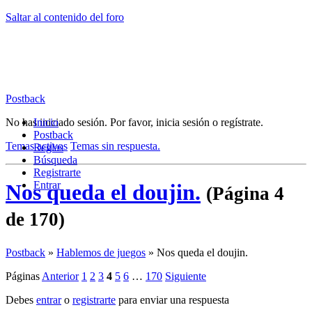
Saltar al contenido del foro
Postback
No has iniciado sesión.
Inicio
Por favor, inicia sesión o regístrate.
Postback
Temas activos
Temas sin respuesta.
Reglas
Búsqueda
Registrarte
Entrar
Nos queda el doujin.
(Página 4
de 170)
Postback
»
Hablemos de juegos
»
Nos queda el doujin.
Páginas
Anterior
1
2
3
4
5
6
…
170
Siguiente
Debes
entrar
o
registrarte
para enviar una respuesta