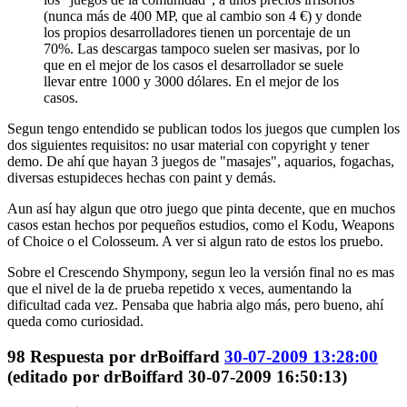
(nunca más de 400 MP, que al cambio son 4 €) y donde
los propios desarrolladores tienen un porcentaje de un
70%. Las descargas tampoco suelen ser masivas, por lo
que en el mejor de los casos el desarrollador se suele
llevar entre 1000 y 3000 dólares. En el mejor de los
casos.
Segun tengo entendido se publican todos los juegos que cumplen los
dos siguientes requisitos: no usar material con copyright y tener
demo. De ahí que hayan 3 juegos de "masajes", aquarios, fogachas,
diversas estupideces hechas con paint y demás.
Aun así hay algun que otro juego que pinta decente, que en muchos
casos estan hechos por pequeños estudios, como el Kodu, Weapons
of Choice o el Colosseum. A ver si algun rato de estos los pruebo.
Sobre el Crescendo Shympony, segun leo la versión final no es mas
que el nivel de la de prueba repetido x veces, aumentando la
dificultad cada vez. Pensaba que habria algo más, pero bueno, ahí
queda como curiosidad.
98
Respuesta por
drBoiffard
30-07-2009 13:28:00
(editado por drBoiffard 30-07-2009 16:50:13)