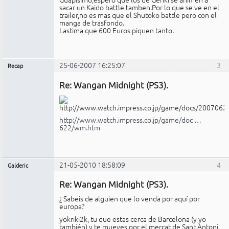
sacar un Kaido battle tamben.Por lo que se ve en el
trailer,no es mas que el Shutoko battle pero con el
manga de trasfondo.
Lastima que 600 Euros piquen tanto.
25-06-2007 16:25:07
3
Recap
Administrador
Re: Wangan Midnight (PS3).
No
conectado
http://www.watch.impress.co.jp/game/doc …
622/wm.htm
21-05-2010 18:58:09
4
Galderic
Miembro
Re: Wangan Midnight (PS3).
No
conectado
¿ Sabeis de alguien que lo venda por aquí por
europa?
yokriki2k, tu que estas cerca de Barcelona (y yo
también) y te mueves por el mercat de Sant Antoni