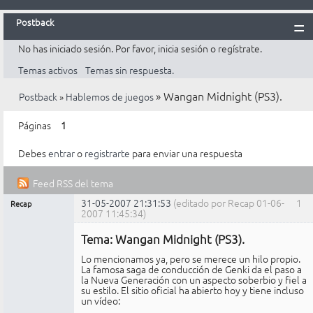
Postback
No has iniciado sesión.
Por favor, inicia sesión o regístrate.
Inicio
Temas activos
Temas sin respuesta.
Postback
»
Wangan Midnight (PS3).
Postback
»
Hablemos de juegos
Reglas
Búsqueda
Páginas
1
Registrarte
Debes
entrar
o
registrarte
para enviar una respuesta
Entrar
Feed RSS del tema
31-05-2007 21:31:53
(editado por Recap 01-06-
1
Recap
Mensajes [ 8 ]
2007 11:45:34)
Administrador
Tema: Wangan Midnight (PS3).
No
conectado
Lo mencionamos ya, pero se merece un hilo propio.
La famosa saga de conducción de Genki da el paso a
la Nueva Generación con un aspecto soberbio y fiel a
su estilo. El sitio oficial ha abierto hoy y tiene incluso
un vídeo: