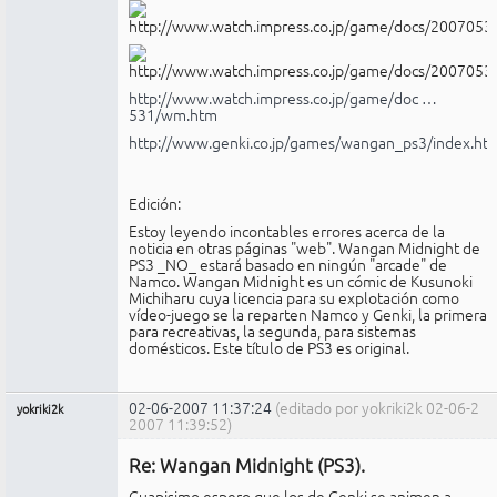
http://www.watch.impress.co.jp/game/doc …
531/wm.htm
http://www.genki.co.jp/games/wangan_ps3/index.ht
Edición:
Estoy leyendo incontables errores acerca de la
noticia en otras páginas "web". Wangan Midnight de
PS3 _NO_ estará basado en ningún "arcade" de
Namco. Wangan Midnight es un cómic de Kusunoki
Michiharu cuya licencia para su explotación como
vídeo-juego se la reparten Namco y Genki, la primera
para recreativas, la segunda, para sistemas
domésticos. Este título de PS3 es original.
02-06-2007 11:37:24
(editado por yokriki2k 02-06-
2
yokriki2k
2007 11:39:52)
Miembro
Re: Wangan Midnight (PS3).
No
conectado
Guapisimo,espero que los de Genki se animen a