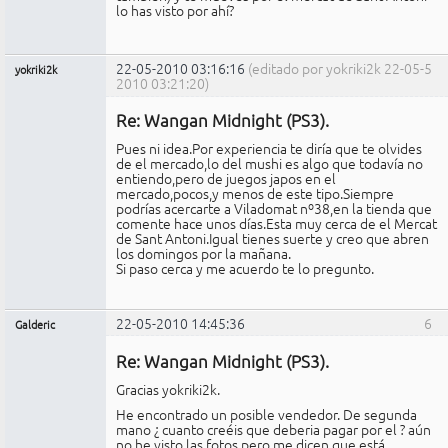
lo has visto por ahí?
22-05-2010 03:16:16
(editado por yokriki2k 22-05-
5
yokriki2k
2010 03:21:20)
Miembro
Re: Wangan Midnight (PS3).
No
conectado
Pues ni idea.Por experiencia te diría que te olvides
de el mercado,lo del mushi es algo que todavía no
entiendo,pero de juegos japos en el
mercado,pocos,y menos de este tipo.Siempre
podrías acercarte a Viladomat nº38,en la tienda que
comente hace unos días.Esta muy cerca de el Mercat
de Sant Antoni.Igual tienes suerte y creo que abren
los domingos por la mañana.
Si paso cerca y me acuerdo te lo pregunto.
22-05-2010 14:45:36
6
Galderic
Miembro
Re: Wangan Midnight (PS3).
No
conectado
Gracias yokriki2k.
He encontrado un posible vendedor. De segunda
mano ¿ cuanto creéis que deberia pagar por el ? aún
no he visto las fotos pero me dicen que está