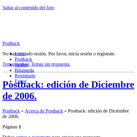
Saltar al contenido del foro
Postback
No has iniciado sesión.
Inicio
Por favor, inicia sesión o regístrate.
Postback
Temas activos
Temas sin respuesta.
Reglas
Búsqueda
Registrarte
Entrar
Postback: edición de Diciembre
de 2006.
Postback
»
Acerca de Postback
»
Postback: edición de Diciembre
de 2006.
Páginas
1