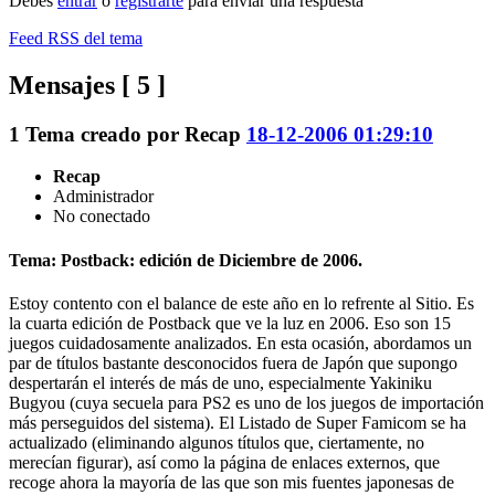
Debes
entrar
o
registrarte
para enviar una respuesta
Feed RSS del tema
Mensajes [ 5 ]
1
Tema creado por
Recap
18-12-2006 01:29:10
Recap
Administrador
No conectado
Tema: Postback: edición de Diciembre de 2006.
Estoy contento con el balance de este año en lo refrente al Sitio. Es
la cuarta edición de Postback que ve la luz en 2006. Eso son 15
juegos cuidadosamente analizados. En esta ocasión, abordamos un
par de títulos bastante desconocidos fuera de Japón que supongo
despertarán el interés de más de uno, especialmente Yakiniku
Bugyou (cuya secuela para PS2 es uno de los juegos de importación
más perseguidos del sistema). El Listado de Super Famicom se ha
actualizado (eliminando algunos títulos que, ciertamente, no
merecían figurar), así como la página de enlaces externos, que
recoge ahora la mayoría de las que son mis fuentes japonesas de