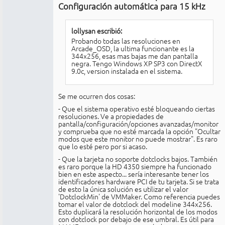
conectado
Configuración automática para 15 kHz
lollysan escribió:
Probando todas las resoluciones en
Arcade_OSD, la ultima funcionante es la
344x256, esas mas bajas me dan pantalla
negra. Tengo Windows XP SP3 con DirectX
9.0c, version instalada en el sistema.
Se me ocurren dos cosas:
- Que el sistema operativo esté bloqueando ciertas
resoluciones. Ve a propiedades de
pantalla/configuración/opciones avanzadas/monitor
y comprueba que no esté marcada la opción "Ocultar
modos que este monitor no puede mostrar". Es raro
que lo esté pero por si acaso.
- Que la tarjeta no soporte dotclocks bajos. También
es raro porque la HD 4350 siempre ha funcionado
bien en este aspecto... sería interesante tener los
identificadores hardware PCI de tu tarjeta. Si se trata
de esto la única solución es utilizar el valor
'DotclockMin' de VMMaker. Como referencia puedes
tomar el valor de dotclock del modeline 344x256.
Esto duplicará la resolución horizontal de los modos
con dotclock por debajo de ese umbral. Es útil para