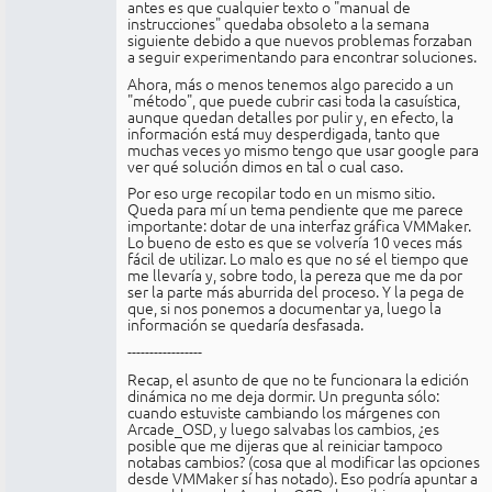
antes es que cualquier texto o "manual de
instrucciones" quedaba obsoleto a la semana
siguiente debido a que nuevos problemas forzaban
a seguir experimentando para encontrar soluciones.
Ahora, más o menos tenemos algo parecido a un
"método", que puede cubrir casi toda la casuística,
aunque quedan detalles por pulir y, en efecto, la
información está muy desperdigada, tanto que
muchas veces yo mismo tengo que usar google para
ver qué solución dimos en tal o cual caso.
Por eso urge recopilar todo en un mismo sitio.
Queda para mí un tema pendiente que me parece
importante: dotar de una interfaz gráfica VMMaker.
Lo bueno de esto es que se volvería 10 veces más
fácil de utilizar. Lo malo es que no sé el tiempo que
me llevaría y, sobre todo, la pereza que me da por
ser la parte más aburrida del proceso. Y la pega de
que, si nos ponemos a documentar ya, luego la
información se quedaría desfasada.
-----------------
Recap, el asunto de que no te funcionara la edición
dinámica no me deja dormir. Un pregunta sólo:
cuando estuviste cambiando los márgenes con
Arcade_OSD, y luego salvabas los cambios, ¿es
posible que me dijeras que al reiniciar tampoco
notabas cambios? (cosa que al modificar las opciones
desde VMMaker sí has notado). Eso podría apuntar a