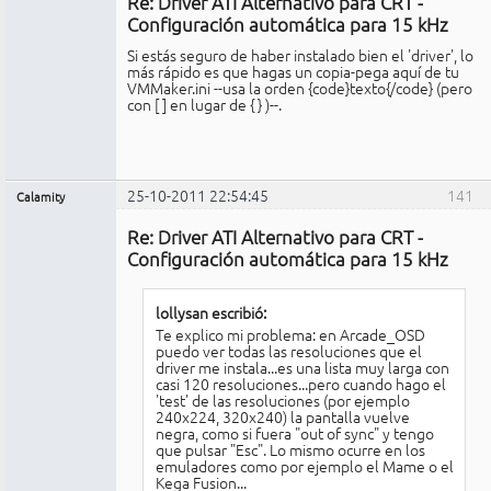
Re: Driver ATI Alternativo para CRT -
No
conectado
Configuración automática para 15 kHz
Si estás seguro de haber instalado bien el 'driver', lo
más rápido es que hagas un copia-pega aquí de tu
VMMaker.ini --usa la orden {code}texto{/code} (pero
con [ ] en lugar de { } )--.
25-10-2011 22:54:45
141
Calamity
Miembro
Re: Driver ATI Alternativo para CRT -
No
conectado
Configuración automática para 15 kHz
lollysan escribió:
Te explico mi problema: en Arcade_OSD
puedo ver todas las resoluciones que el
driver me instala...es una lista muy larga con
casi 120 resoluciones...pero cuando hago el
'test' de las resoluciones (por ejemplo
240x224, 320x240) la pantalla vuelve
negra, como si fuera "out of sync" y tengo
que pulsar "Esc". Lo mismo ocurre en los
emuladores como por ejemplo el Mame o el
Kega Fusion...