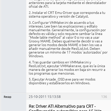
anteriores para la tarjeta mediante el desinstalador
oficial de ATI.
2. Instalar el CRT Emu-Driver que corresponda a tu
sistema operativo y versión de Catalyst.
3. Configurar VMMaker.ini de acuerdo a tus
intereses. Lee bien las explicaciones y edítalo
manualmente. Generalmente, la configuración por
defecto es válida y solo requiere cambiar la línea
"Mode table method" al valor 0 si no vas a usar
Groovy MAME. Debes igualmente decidir si vas a
generar los modos desde MAME o bien los vas a
añadir manualmente desde ReslList.txt. Deben
generarse un mínimo de 17 modos 'autorizados' por
Windows.
4. Tras guardar cambios en VMMaker.ini y
ReslList.txt, ejecutar VMMaker.exe, que es la única
manera de generar los modos en baja sin recurrir a
los programas que mencionas.
5. Ejecutar Arcade_OSD.exe para ver modos
disponibles y establecerlos en Windows.
25-10-2011 15:13:58
136
Recap
Administrador
Re: Driver ATI Alternativo para CRT -
No
conectado
Configuración automática para 15 kHz