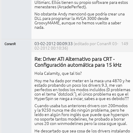
Ultimarc. Ellos tienen su propio software para estos
menesteres (ArcadePerfect).
No obstante Andy mencionó que podría crear una
DLL para programar la AVGA 3000 desde
GroovyMAME, aunque no hemos vuelto a saber
nada.
03-02-2012 00:09:33
(editado por ConanR 03-
149
ConanR
02-2012 00:10:36)
Miembro
Re: Driver ATI Alternativo para CRT -
No
conectado
Configuración automática para 15 kHz
Hola Calamity, que tal tio?
Hoy me ha dado por meter en la maca una 4870 y he
estado probando un poco los drivers 9.3, me van
perfectos en todos los modos incluídos (0 problemas
con el tema "dotclock"), el único problema es que el
HyperSpin se niega a inciar, sabes a que es debido???
Cuando usaba tus anteriores drivers con 200modos
y la 9250 nunca me dio ningún problema, pero he
leído en algún foro inglés que puede que hyperspin
no soporte tantos modelines, he probado a borrar
unos 20 con winmodelines pero la cosa sigue igual.
He descartado que sea cosa de los drivers instalando