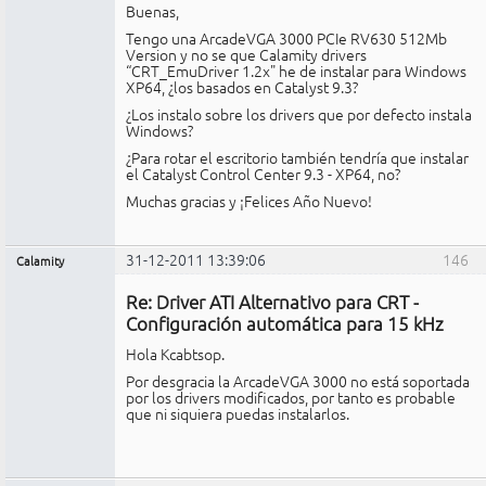
Buenas,
Tengo una ArcadeVGA 3000 PCIe RV630 512Mb
Version y no se que Calamity drivers
“CRT_EmuDriver 1.2x" he de instalar para Windows
XP64, ¿los basados en Catalyst 9.3?
¿Los instalo sobre los drivers que por defecto instala
Windows?
¿Para rotar el escritorio también tendría que instalar
el Catalyst Control Center 9.3 - XP64, no?
Muchas gracias y ¡Felices Año Nuevo!
31-12-2011 13:39:06
146
Calamity
Miembro
Re: Driver ATI Alternativo para CRT -
No
conectado
Configuración automática para 15 kHz
Hola Kcabtsop.
Por desgracia la ArcadeVGA 3000 no está soportada
por los drivers modificados, por tanto es probable
que ni siquiera puedas instalarlos.