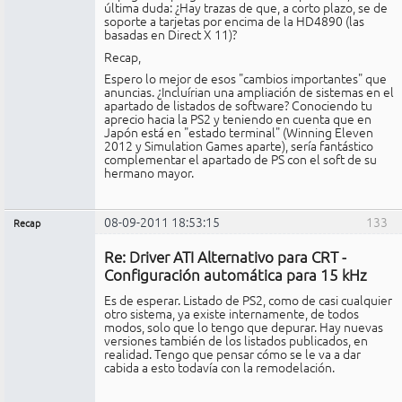
última duda: ¿Hay trazas de que, a corto plazo, se de
soporte a tarjetas por encima de la HD4890 (las
basadas en Direct X 11)?
Recap,
Espero lo mejor de esos "cambios importantes" que
anuncias. ¿Incluírian una ampliación de sistemas en el
apartado de listados de software? Conociendo tu
aprecio hacia la PS2 y teniendo en cuenta que en
Japón está en "estado terminal" (Winning Eleven
2012 y Simulation Games aparte), sería fantástico
complementar el apartado de PS con el soft de su
hermano mayor.
08-09-2011 18:53:15
133
Recap
Administrador
Re: Driver ATI Alternativo para CRT -
No
conectado
Configuración automática para 15 kHz
Es de esperar. Listado de PS2, como de casi cualquier
otro sistema, ya existe internamente, de todos
modos, solo que lo tengo que depurar. Hay nuevas
versiones también de los listados publicados, en
realidad. Tengo que pensar cómo se le va a dar
cabida a esto todavía con la remodelación.