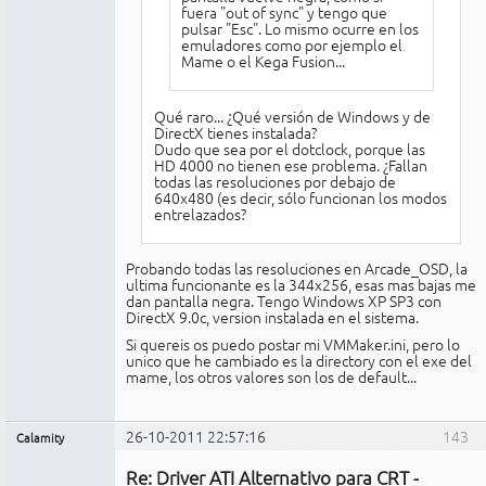
fuera "out of sync" y tengo que
pulsar "Esc". Lo mismo ocurre en los
emuladores como por ejemplo el
Mame o el Kega Fusion...
Qué raro... ¿Qué versión de Windows y de
DirectX tienes instalada?
Dudo que sea por el dotclock, porque las
HD 4000 no tienen ese problema. ¿Fallan
todas las resoluciones por debajo de
640x480 (es decir, sólo funcionan los modos
entrelazados?
Probando todas las resoluciones en Arcade_OSD, la
ultima funcionante es la 344x256, esas mas bajas me
dan pantalla negra. Tengo Windows XP SP3 con
DirectX 9.0c, version instalada en el sistema.
Si quereis os puedo postar mi VMMaker.ini, pero lo
unico que he cambiado es la directory con el exe del
mame, los otros valores son los de default...
26-10-2011 22:57:16
143
Calamity
Miembro
Re: Driver ATI Alternativo para CRT -
No