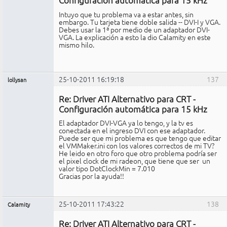
Intuyo que tu problema va a estar antes, sin
embargo. Tu tarjeta tiene doble salida -- DVI-I y VGA.
Debes usar la 1ª por medio de un adaptador DVI-
VGA. La explicación a esto la dio Calamity en este
mismo hilo.
25-10-2011 16:19:18
137
lollysan
Miembro
Re: Driver ATI Alternativo para CRT -
No
conectado
Configuración automática para 15 kHz
El adaptador DVI-VGA ya lo tengo, y la tv es
conectada en el ingreso DVI con ese adaptador.
Puede ser que mi problema es que tengo que editar
el VMMaker.ini con los valores correctos de mi TV?
He leido en otro foro que otro problema podría ser
el pixel clock de mi radeon, que tiene que ser un
valor tipo DotClockMin = 7.010
Gracias por la ayuda!!
25-10-2011 17:43:22
138
Calamity
Miembro
Re: Driver ATI Alternativo para CRT -
No