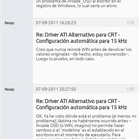
un problema de Arcade_OSD al escribir en el
registro de Windows, lo cual sería un alivio.
07-09-2011 16:26:23
129
Recap
Administrador
Re: Driver ATI Alternativo para CRT -
No
conectado
Configuración automática para 15 kHz
Creo que nunca reinicié WIN antes de devolver los
valores originales --de hecho, estoy convencido--.
Luego lo pruebo, en todo caso.
07-09-2011 20:27:50
130
Recap
Administrador
Re: Driver ATI Alternativo para CRT -
No
conectado
Configuración automática para 15 kHz
OK. Ya he visto dónde está el problema (al menos
mi
problema); lástima no habérseme ocurrido antes --
Arcade OSD (o WIN, imagino) no permite hacer
cambios si el 'modeline' es el establecido en el
escritorio en el momento de ejecutarlo. Para
cualquier otro 'modeline' distinto al establecido