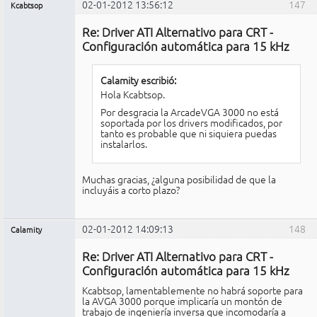
02-01-2012 13:56:12
147
Kcabtsop
Miembro
Re: Driver ATI Alternativo para CRT -
No
conectado
Configuración automática para 15 kHz
Calamity escribió:
Hola Kcabtsop.
Por desgracia la ArcadeVGA 3000 no está
soportada por los drivers modificados, por
tanto es probable que ni siquiera puedas
instalarlos.
Muchas gracias, ¿alguna posibilidad de que la
incluyáis a corto plazo?
02-01-2012 14:09:13
148
Calamity
Miembro
Re: Driver ATI Alternativo para CRT -
No
conectado
Configuración automática para 15 kHz
Kcabtsop, lamentablemente no habrá soporte para
la AVGA 3000 porque implicaría un montón de
trabajo de ingeniería inversa que incomodaría a