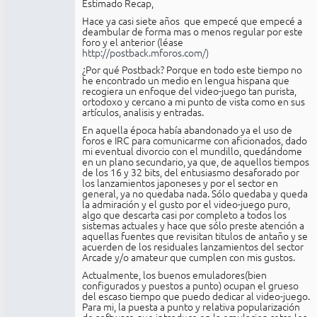
Estimado Recap,
Hace ya casi siete años que empecé que empecé a
deambular de forma mas o menos regular por este
foro y el anterior (léase
http://postback.mforos.com/)
¿Por qué Postback? Porque en todo este tiempo no
he encontrado un medio en lengua hispana que
recogiera un enfoque del video-juego tan purista,
ortodoxo y cercano a mi punto de vista como en sus
artículos, analisis y entradas.
En aquella época había abandonado ya el uso de
foros e IRC para comunicarme con aficionados, dado
mi eventual divorcio con el mundillo, quedándome
en un plano secundario, ya que, de aquellos tiempos
de los 16 y 32 bits, del entusiasmo desaforado por
los lanzamientos japoneses y por el sector en
general, ya no quedaba nada. Sólo quedaba y queda
la admiración y el gusto por el video-juego puro,
algo que descarta casi por completo a todos los
sistemas actuales y hace que sólo preste atención a
aquellas fuentes que revisitan titulos de antaño y se
acuerden de los residuales lanzamientos del sector
Arcade y/o amateur que cumplen con mis gustos.
Actualmente, los buenos emuladores(bien
configurados y puestos a punto) ocupan el grueso
del escaso tiempo que puedo dedicar al video-juego.
Para mi, la puesta a punto y relativa popularización