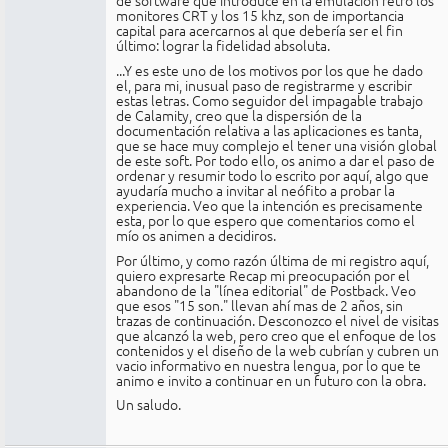
de software que introduce en la emulacion retro los
monitores CRT y los 15 khz, son de importancia
capital para acercarnos al que debería ser el fin
último: lograr la fidelidad absoluta.
...Y es este uno de los motivos por los que he dado
el, para mi, inusual paso de registrarme y escribir
estas letras. Como seguidor del impagable trabajo
de Calamity, creo que la dispersión de la
documentación relativa a las aplicaciones es tanta,
que se hace muy complejo el tener una visión global
de este soft. Por todo ello, os animo a dar el paso de
ordenar y resumir todo lo escrito por aquí, algo que
ayudaría mucho a invitar al neófito a probar la
experiencia. Veo que la intención es precisamente
esta, por lo que espero que comentarios como el
mío os animen a decidiros.
Por último, y como razón última de mi registro aquí,
quiero expresarte Recap mi preocupación por el
abandono de la "línea editorial" de Postback. Veo
que esos "15 son." llevan ahí mas de 2 años, sin
trazas de continuación. Desconozco el nivel de visitas
que alcanzó la web, pero creo que el enfoque de los
contenidos y el diseño de la web cubrían y cubren un
vacio informativo en nuestra lengua, por lo que te
animo e invito a continuar en un futuro con la obra.
Un saludo.