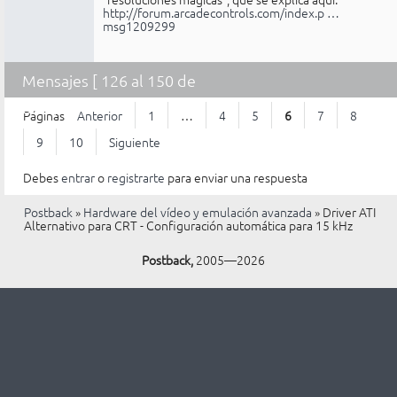
http://forum.arcadecontrols.com/index.p …
msg1209299
Mensajes [ 126 al 150 de
226 ]
Páginas
Anterior
1
…
4
5
6
7
8
9
10
Siguiente
Debes
entrar
o
registrarte
para enviar una respuesta
Postback
»
Hardware del vídeo y emulación avanzada
»
Driver ATI
Alternativo para CRT - Configuración automática para 15 kHz
Postback,
2005—2026