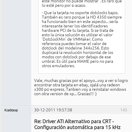
este monitor no puede mostrar". Es raro que
lo esté pero por si acaso.
- Que la tarjeta no soporte dotclocks bajos.
También es raro porque la HD 4350 siempre
ha funcionado bien en este aspecto... sería
interesante tener los identificadores
hardware PCI de tu tarjeta. Si se trata de
esto la única solución es utilizar el valor
'DotclockMin' de VMMaker. Como
referencia puedes tomar el valor de
dotclock del modeline 344x256. Esto
duplicará la resolución horizontal de los
modos con dotclock por debajo de ese
umbral. Es útil para MAME pero no para
otros emuladores.
Vale, muchas gracias por el apoyo...voy a ver si logro
encontrar otra tarjeta en ebay, ojalá una radeon
x300 pci express. Tanbien voy a reinstalar windows
con otra version de xp... Gracias!!! :)
30-12-2011 19:57:38
145
Kcabtsop
Miembro
Re: Driver ATI Alternativo para CRT -
No
conectado
Configuración automática para 15 kHz