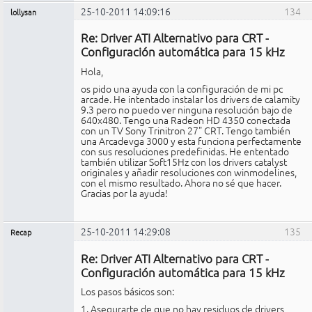
25-10-2011 14:09:16
134
lollysan
Miembro
Re: Driver ATI Alternativo para CRT -
No
conectado
Configuración automática para 15 kHz
Hola,
os pido una ayuda con la configuración de mi pc
arcade. He intentado instalar los drivers de calamity
9.3 pero no puedo ver ninguna resolución bajo de
640x480. Tengo una Radeon HD 4350 conectada
con un TV Sony Trinitron 27" CRT. Tengo también
una Arcadevga 3000 y esta funciona perfectamente
con sus resoluciones predefinidas. He ententado
también utilizar Soft15Hz con los drivers catalyst
originales y añadir resoluciones con winmodelines,
con el mismo resultado. Ahora no sé que hacer.
Gracias por la ayuda!
25-10-2011 14:29:08
135
Recap
Administrador
Re: Driver ATI Alternativo para CRT -
No
conectado
Configuración automática para 15 kHz
Los pasos básicos son:
1. Asegurarte de que no hay residuos de drivers