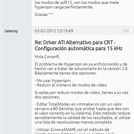
los modos de soft15, con los modos que mete
hyperspin carga perfectamente.
Gracias ^^
03-02-2012 23:19:49
150
Calamity
Miembro
Re: Driver ATI Alternativo para CRT -
No
conectado
Configuración automática para 15 kHz
Hola ConanR,
El problema de Hyperspin es ya archiconocido y de
hecho van a tratar de solucionarlo en la versión 2.0.
Básicamente tienes dos opciones:
- No usar Hyperspin
- Reducir el número de modos de vídeo
Si optas por reducir modos de vídeo, tienes a su vez
dos opciones:
- Editar TotalModes en vmmaker.ini con un valor
cercano a 80 (tendras que probar hasta que des con
el valor correcto en tu sistema). Este método reduce
sensiblemente la calidad de los resultados, al utilizar
una lista de resoluciones menos completa.
- Utilizar GroovyMAME con el método de
"resoluciones mágicas", que se explica aquí: