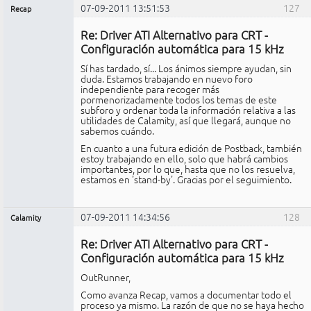
07-09-2011 13:51:53
127
Recap
Administrador
Re: Driver ATI Alternativo para CRT -
No
conectado
Configuración automática para 15 kHz
Sí has tardado, sí... Los ánimos siempre ayudan, sin
duda. Estamos trabajando en nuevo foro
independiente para recoger más
pormenorizadamente todos los temas de este
subforo y ordenar toda la información relativa a las
utilidades de Calamity, así que llegará, aunque no
sabemos cuándo.
En cuanto a una futura edición de Postback, también
estoy trabajando en ello, solo que habrá cambios
importantes, por lo que, hasta que no los resuelva,
estamos en 'stand-by'. Gracias por el seguimiento.
07-09-2011 14:34:56
128
Calamity
Miembro
Re: Driver ATI Alternativo para CRT -
No
conectado
Configuración automática para 15 kHz
OutRunner,
Como avanza Recap, vamos a documentar todo el
proceso ya mismo. La razón de que no se haya hecho