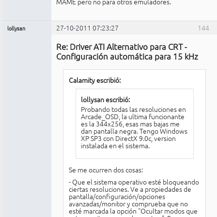
MAME pero no para otros emuladores.
27-10-2011 07:23:27
144
lollysan
Miembro
Re: Driver ATI Alternativo para CRT -
No
conectado
Configuración automática para 15 kHz
Calamity escribió:
lollysan escribió:
Probando todas las resoluciones en
Arcade_OSD, la ultima funcionante
es la 344x256, esas mas bajas me
dan pantalla negra. Tengo Windows
XP SP3 con DirectX 9.0c, version
instalada en el sistema.
Se me ocurren dos cosas:
- Que el sistema operativo esté bloqueando
ciertas resoluciones. Ve a propiedades de
pantalla/configuración/opciones
avanzadas/monitor y comprueba que no
esté marcada la opción "Ocultar modos que