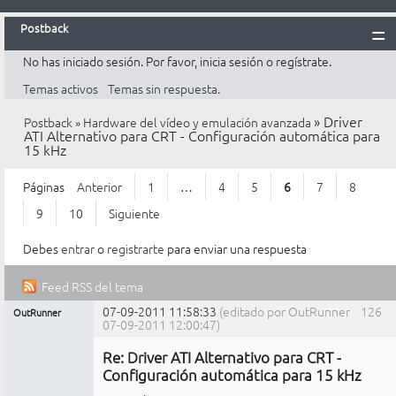
Postback
No has iniciado sesión.
Por favor, inicia sesión o regístrate.
Inicio
Temas activos
Temas sin respuesta.
Postback
»
Driver
Postback
»
Hardware del vídeo y emulación avanzada
Reglas
ATI Alternativo para CRT - Configuración automática para
15 kHz
Búsqueda
Registrarte
Páginas
Anterior
1
…
4
5
6
7
8
Entrar
9
10
Siguiente
Debes
entrar
o
registrarte
para enviar una respuesta
Feed RSS del tema
07-09-2011 11:58:33
(editado por OutRunner
126
OutRunner
Mensajes [ 126 al 150 de 226 ]
07-09-2011 12:00:47)
Miembro
Re: Driver ATI Alternativo para CRT -
No
conectado
Configuración automática para 15 kHz