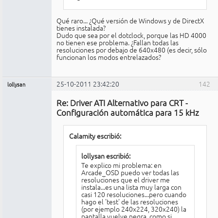
Qué raro... ¿Qué versión de Windows y de DirectX
tienes instalada?
Dudo que sea por el dotclock, porque las HD 4000
no tienen ese problema. ¿Fallan todas las
resoluciones por debajo de 640x480 (es decir, sólo
funcionan los modos entrelazados?
25-10-2011 23:42:20
142
lollysan
Miembro
Re: Driver ATI Alternativo para CRT -
No
conectado
Configuración automática para 15 kHz
Calamity escribió:
lollysan escribió:
Te explico mi problema: en
Arcade_OSD puedo ver todas las
resoluciones que el driver me
instala...es una lista muy larga con
casi 120 resoluciones...pero cuando
hago el 'test' de las resoluciones
(por ejemplo 240x224, 320x240) la
pantalla vuelve negra, como si