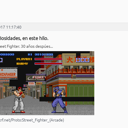
017 11:17:40
iosidades, en este hilo.
eet Fighter. 30 años despúes...
tcrf.net/Proto:Street_Fighter_(Arcade)