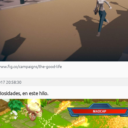
www.fig.co/campaigns/the-good-life
017 20:58:30
iosidades, en este hilo.