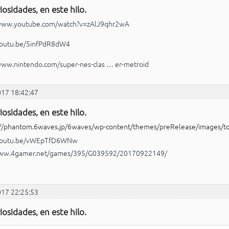
iosidades, en este hilo.
/www.youtube.com/watch?v=zAlJ9qhr2wA
/youtu.be/5infPdR8dW4
www.nintendo.com/super-nes-clas … er-metroid
017 18:42:47
iosidades, en este hilo.
/youtu.be/vWEpTfD6WNw
www.4gamer.net/games/395/G039592/20170922149/
017 22:25:53
iosidades, en este hilo.