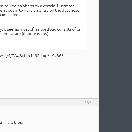
elling paintings by a certain illustrator
n't seem to have an entry on the Japanese
onami games.
 It seems most of his portfolio consists of car-
the future (if there is any).
382
n increíbles.