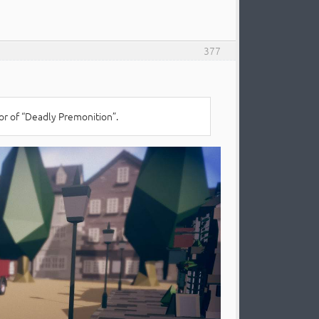
377
or of “Deadly Premonition”.