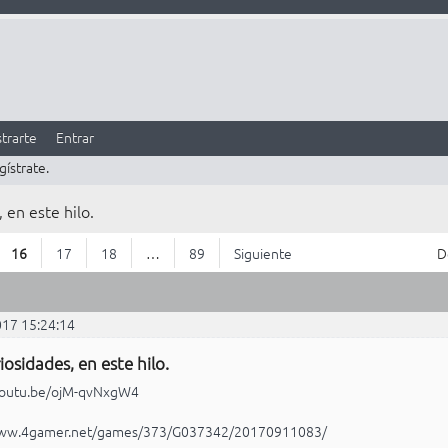
trarte
Entrar
gístrate.
 en este hilo.
16
17
18
…
89
Siguiente
D
017 15:24:14
iosidades, en este hilo.
/youtu.be/ojM-qvNxgW4
www.4gamer.net/games/373/G037342/20170911083/