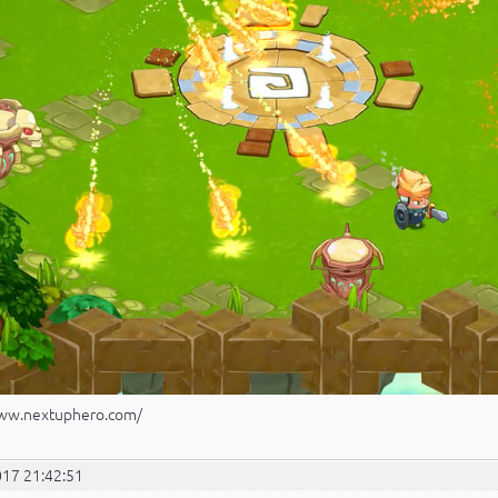
www.nextuphero.com/
017 21:42:51