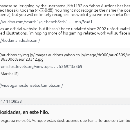
panese seller going by the username jfkh1192 on Yahoo Auctions has been s
d Hideaki Kodama (小玉英章). You might not recognize the name (he does
pedia), but you will definitely recognize his work if you were ever into K
://aucfan.com/search1/q-~beaeb6ccb1 … -mix/?o=t1
as an official website, but it hasn't been updated since 2002 unfortunately.
ted illustrations. I'm hoping more of his gaming-related work will surface in 
://kodamahideaki.com/
orums.lostlevels.org/viewtopic. … 5369#35369
, Marshall?)
://videogamesdensetsu.tumblr.com/
017 11:08:58
iosidades, en este hilo.
desgracia no es él. Aunque estas ilustraciones que han aflorado son tambié