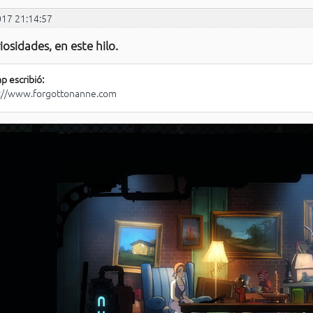
017 21:14:57
iosidades, en este hilo.
p escribió:
://www.forgottonanne.com