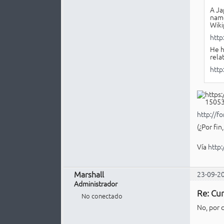
A Ja
name
Wiki
http
He h
rela
http
http://f
(¿Por fin
Vía
http
Marshall
23-09-2
Administrador
Re: Cur
No conectado
No, por 