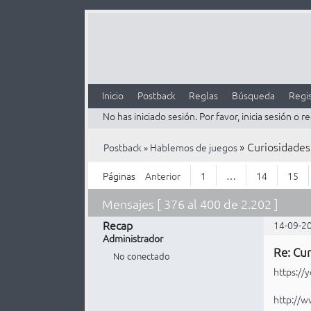
Inicio
Postback
Reglas
Búsqueda
Regis
No has iniciado sesión.
Por favor, inicia sesión o re
»
Curiosidades,
Postback
»
Hablemos de juegos
Páginas
Anterior
1
…
14
15
Mensajes [ 376 al 400 de 2.202 ]
Recap
14-09-2
Administrador
Re: Cur
No conectado
https:/
http://