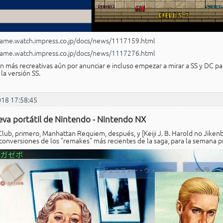
game.watch.impress.co.jp/docs/news/1117159.html
game.watch.impress.co.jp/docs/news/1117276.html
 más recreativas aún por anunciar e incluso empezar a mirar a SS y DC par
la versión SS.
018 17:58:45
eva portátil de Nintendo - Nintendo NX
lub, primero, Manhattan Requiem, después, y [Keiji J. B. Harold no Jikenb
 conversiones de los "remakes" más recientes de la saga, para la semana p