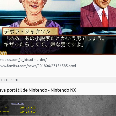
-mebius.com/jb_kissofmurder/
/www.famitsu.com/news/201804/27156585.html
018 10:36:10
eva portátil de Nintendo - Nintendo NX