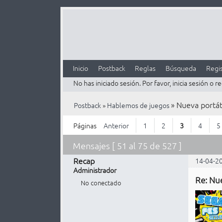
Inicio
Postback
Reglas
Búsqueda
Regis
No has iniciado sesión.
Por favor, inicia sesión o re
»
Nueva portát
Postback
»
Hablemos de juegos
Páginas
Anterior
1
2
3
4
5
Mensajes [ 51 al 75 de 527 ]
Recap
14-04-2
Administrador
Re: Nu
No conectado