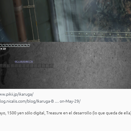
w.pikii.jp/ikaruga/
blog.nicalis.com/blog/Ikaruga-B … on-May-29/
yo, 1500 yen sólo digital, Treasure en el desarrollo (lo que queda de ella)