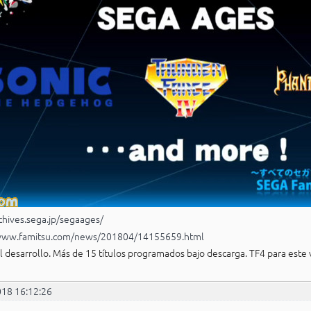
rchives.sega.jp/segaages/
/www.famitsu.com/news/201804/14155659.html
l desarrollo. Más de 15 títulos programados bajo descarga. TF4 para este 
018 16:12:26