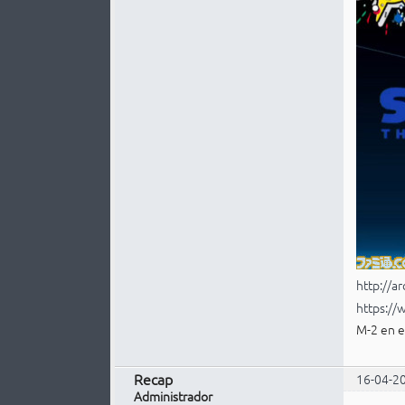
http://a
https:/
M-2 en e
Recap
16-04-2
Administrador