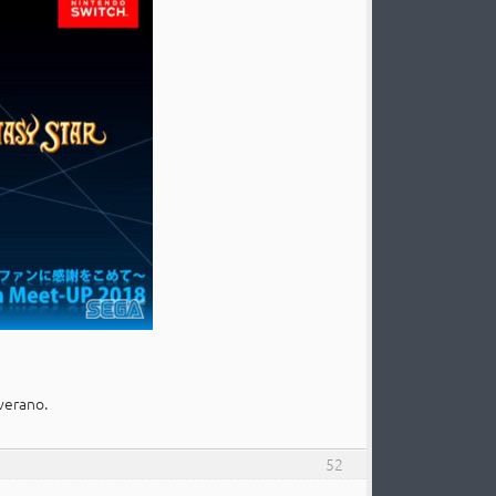
verano.
52