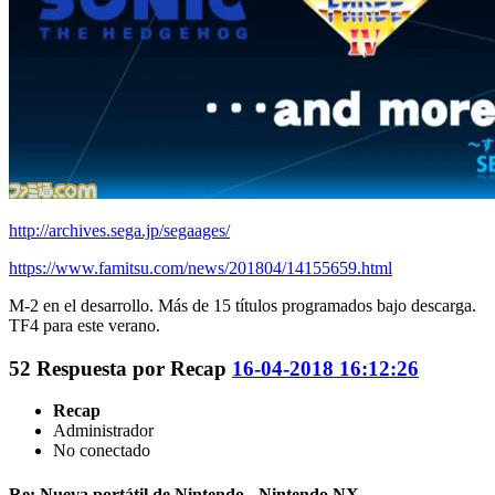
http://archives.sega.jp/segaages/
https://www.famitsu.com/news/201804/14155659.html
M-2 en el desarrollo. Más de 15 títulos programados bajo descarga.
TF4 para este verano.
52
Respuesta por
Recap
16-04-2018 16:12:26
Recap
Administrador
No conectado
Re: Nueva portátil de Nintendo - Nintendo NX