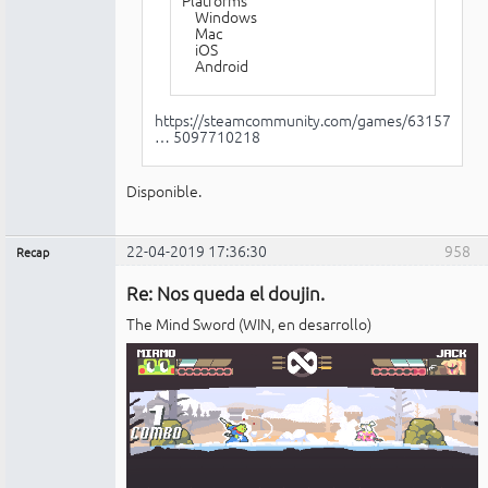
Windows
Mac
iOS
Android
https://steamcommunity.com/games/631570
… 5097710218
Disponible.
22-04-2019 17:36:30
958
Recap
Administrador
Re: Nos queda el doujin.
No
conectado
The Mind Sword (WIN, en desarrollo)