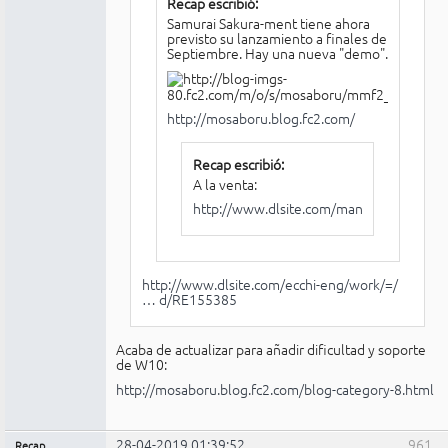
Recap escribió:
Samurai Sakura-ment tiene ahora
previsto su lanzamiento a finales de
Septiembre. Hay una nueva "demo".
http://mosaboru.blog.fc2.com/
Recap escribió:
A la venta:
http://www.dlsite.com/maniax/work/=/p
http://www.dlsite.com/ecchi-eng/work/=/
… d/RE155385
Acaba de actualizar para añadir dificultad y soporte
de W10:
http://mosaboru.blog.fc2.com/blog-category-8.html
28-04-2019 01:39:52
961
Recap