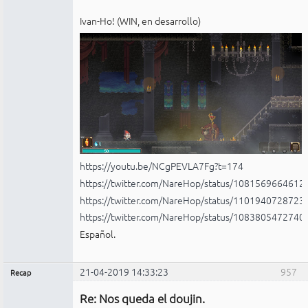
Ivan-Ho! (WIN, en desarrollo)
https://youtu.be/NCgPEVLA7Fg?t=174
https://twitter.com/NareHop/status/108156966461
https://twitter.com/NareHop/status/110194072872
https://twitter.com/NareHop/status/108380547274
Español.
21-04-2019 14:33:23
957
Recap
Administrador
Re: Nos queda el doujin.
No
conectado