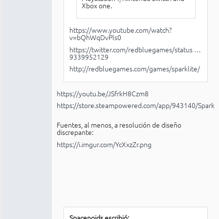
Xbox one.
https://www.youtube.com/watch?
v=bQhWqDvPls0
https://twitter.com/redbluegames/status …
9339952129
http://redbluegames.com/games/sparklite/
https://youtu.be/JSfrkH8Czm8
https://store.steampowered.com/app/943140/Sparkli
Fuentes, al menos, a resolución de diseño
discrepante:
https://i.imgur.com/YcXxzZr.png
Spacenoids escribió: