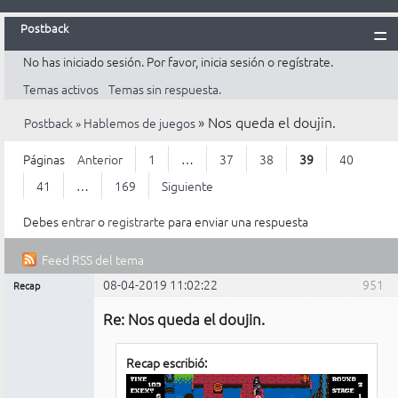
Postback
No has iniciado sesión.
Por favor, inicia sesión o regístrate.
Inicio
Temas activos
Temas sin respuesta.
Postback
»
Nos queda el doujin.
Postback
»
Hablemos de juegos
Reglas
Búsqueda
Páginas
Anterior
1
…
37
38
39
40
Registrarte
41
…
169
Siguiente
Entrar
Debes
entrar
o
registrarte
para enviar una respuesta
Feed RSS del tema
08-04-2019 11:02:22
951
Recap
Mensajes [ 951 al 975 de 4.225 ]
Administrador
Re: Nos queda el doujin.
No
conectado
Recap escribió: