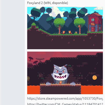
Foxyland 2 (WIN, disponible)
https://store.steampowered.com/app/1053730/Foxyl
https://twitter.com/CM_Games/status/1118470141