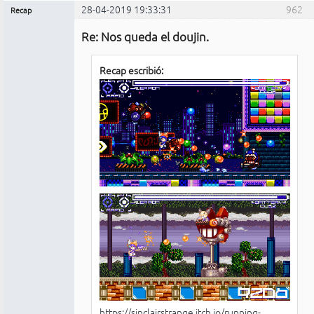
28-04-2019 19:33:31
962
Recap
Administrador
Re: Nos queda el doujin.
No
conectado
Recap escribió:
https://sinclairstrange.itch.io/running-