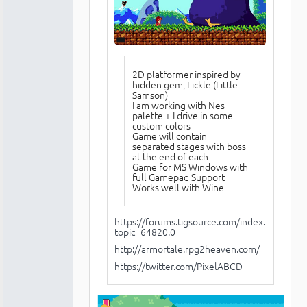
2D platformer inspired by
hidden gem, Lickle (Little
Samson)
I am working with Nes
palette + I drive in some
custom colors
Game will contain
separated stages with boss
at the end of each
Game for MS Windows with
full Gamepad Support
Works well with Wine
https://forums.tigsource.com/index.php?
topic=64820.0
http://armortale.rpg2heaven.com/
https://twitter.com/PixelABCD