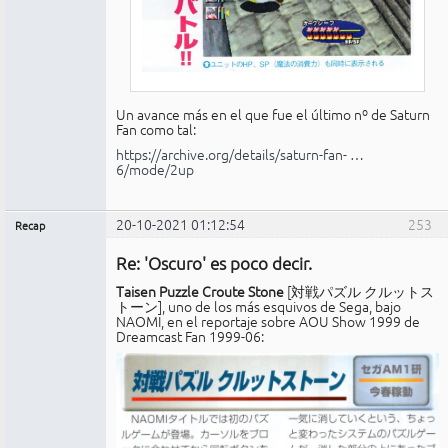
Un avance más en el que fue el último nº de Saturn
Fan como tal:
https://archive.org/details/saturn-fan- …
6/mode/2up
20-10-2021 01:12:54
253
Recap
Administrador
Re: 'Oscuro' es poco decir.
Conectado
Taisen Puzzle Croute Stone
[対戦パズル クルットス
トーン], uno de los más esquivos de Sega, bajo
NAOMI, en el reportaje sobre AOU Show 1999 de
Dreamcast Fan 1999-06: