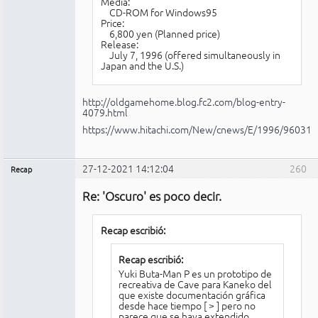
Media:
CD-ROM for Windows95
Price:
6,800 yen (Planned price)
Release:
July 7, 1996 (offered simultaneously in
Japan and the U.S.)
http://oldgamehome.blog.fc2.com/blog-entry-
4079.html
https://www.hitachi.com/New/cnews/E/1996/960319
27-12-2021 14:12:04
260
Recap
Administrador
Re: 'Oscuro' es poco decir.
Conectado
Recap escribió:
Recap escribió:
Yuki Buta-Man P es un prototipo de
recreativa de Cave para Kaneko del
que existe documentación gráfica
desde hace tiempo [
>
] pero no
parece que se haya extendido