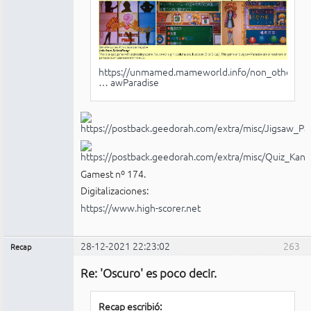
https://unmamed.mameworld.info/non_othe
… awParadise
Gamest nº 174.
Digitalizaciones:
https://www.high-scorer.net
28-12-2021 22:23:02
263
Recap
Administrador
Re: 'Oscuro' es poco decir.
Conectado
Recap escribió: