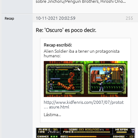
sobre Jinchoru/Penguin Brothers, Hiroshi Ono...
10-11-2021 20:02:59
255
Recap
Administrador
Re: 'Oscuro' es poco decir.
Conectado
Recap escribió:
Alien Soldier iba a tener un protagonista
humano:
http://www.kidfenris.com/2007/07/protot
… asure.html
Lástima...