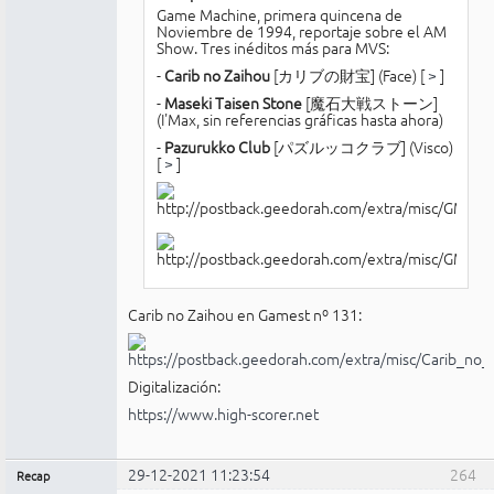
Game Machine, primera quincena de
Noviembre de 1994, reportaje sobre el AM
Show. Tres inéditos más para MVS:
-
Carib no Zaihou
[カリブの財宝] (Face) [
>
]
-
Maseki Taisen Stone
[魔石大戦ストーン]
(I'Max, sin referencias gráficas hasta ahora)
-
Pazurukko Club
[パズルッコクラブ] (Visco)
[
>
]
Carib no Zaihou en Gamest nº 131:
Digitalización:
https://www.high-scorer.net
29-12-2021 11:23:54
264
Recap
Administrador