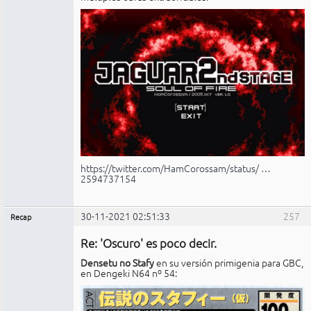
https://twitter.com/HamCorossam/status/ …
2594737154
30-11-2021 02:51:33
257
Recap
Administrador
Re: 'Oscuro' es poco decir.
Conectado
Densetu no Stafy
en su versión primigenia para GBC,
en Dengeki N64 nº 54: