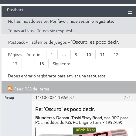
Postback
No has iniciado sesión.
Por favor, inicia sesión o regístrate.
Inicio
Temas activos
Temas sin respuesta.
Postback
»
'Oscuro' es poco decir.
Postback
»
Hablemos de juegos
Reglas
Búsqueda
Páginas
Anterior
1
…
9
10
11
12
Registrarte
13
…
18
Siguiente
Entrar
Debes
entrar
o
registrarte
para enviar una respuesta
Feed RSS del tema
11-10-2021 19:56:37
251
Recap
Mensajes [ 251 al 275 de 438 ]
Administrador
Re: 'Oscuro' es poco decir.
Conectado
Blunders
y
Dansou Toshi Stray Road
, dos RPG para
PCE inéditos de IGS. PC Engine Fan nº 1992-09: