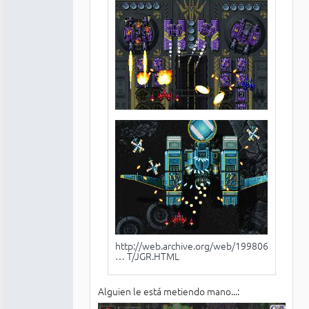
http://web.archive.org/web/199806132327
… T/JGR.HTML
Alguien le está metiendo mano...: