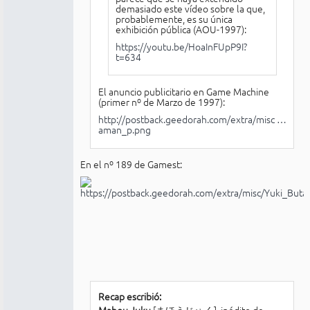
demasiado este vídeo sobre la que,
probablemente, es su única
exhibición pública (AOU-1997):
https://youtu.be/HoaInFUpP9I?
t=634
El anuncio publicitario en Game Machine
(primer nº de Marzo de 1997):
http://postback.geedorah.com/extra/misc …
aman_p.png
En el nº 189 de Gamest:
Recap escribió:
Mahou Juku
[まほうじゅく], inédito de