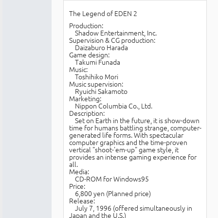
The Legend of EDEN 2
Production:
Shadow Entertainment, Inc.
Supervision & CG production:
Daizaburo Harada
Game design:
Takumi Funada
Music:
Toshihiko Mori
Music supervision:
Ryuichi Sakamoto
Marketing:
Nippon Columbia Co., Ltd.
Description:
Set on Earth in the future, it is show-down
time for humans battling strange, computer-
generated life forms. With spectacular
computer graphics and the time-proven
vertical "shoot-'em-up" game style, it
provides an intense gaming experience for
all.
Media:
CD-ROM for Windows95
Price:
6,800 yen (Planned price)
Release:
July 7, 1996 (offered simultaneously in
Japan and the U.S.)