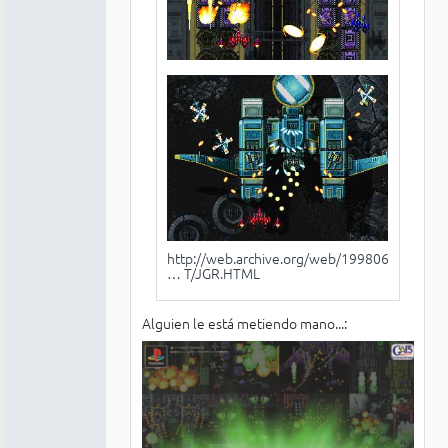
http://web.archive.org/web/199806132327
… T/JGR.HTML
Alguien le está metiendo mano...: