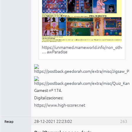
https://unmamed.mameworld.info/non_othe
… awParadise
Gamest nº 174.
Digitalizaciones:
https://www.high-scorer.net
28-12-2021 22:23:02
263
Recap
Administrador