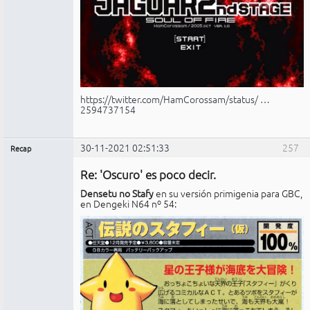
https://twitter.com/HamCorossam/status/ …
2594737154
30-11-2021 02:51:33
257
Recap
Administrador
Re: 'Oscuro' es poco decir.
No
conectado
Densetu no Stafy
en su versión primigenia para GBC,
en Dengeki N64 nº 54: