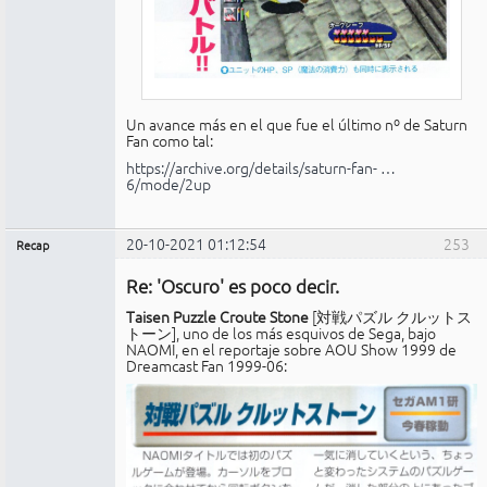
Un avance más en el que fue el último nº de Saturn
Fan como tal:
https://archive.org/details/saturn-fan- …
6/mode/2up
20-10-2021 01:12:54
253
Recap
Administrador
Re: 'Oscuro' es poco decir.
No
conectado
Taisen Puzzle Croute Stone
[対戦パズル クルットス
トーン], uno de los más esquivos de Sega, bajo
NAOMI, en el reportaje sobre AOU Show 1999 de
Dreamcast Fan 1999-06: