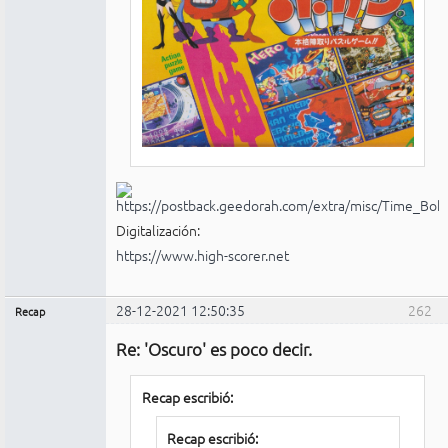
Digitalización:
https://www.high-scorer.net
28-12-2021 12:50:35
262
Recap
Administrador
Re: 'Oscuro' es poco decir.
No
conectado
Recap escribió:
Recap escribió: