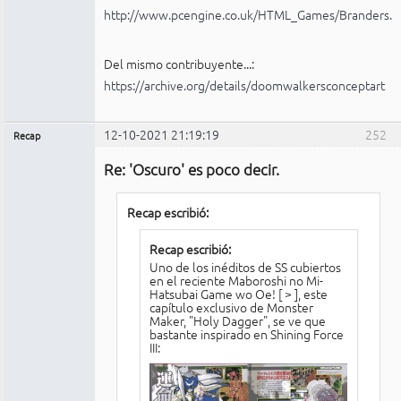
http://www.pcengine.co.uk/HTML_Games/Branders.
Del mismo contribuyente...:
https://archive.org/details/doomwalkersconceptart
12-10-2021 21:19:19
252
Recap
Administrador
Re: 'Oscuro' es poco decir.
No
conectado
Recap escribió:
Recap escribió:
Uno de los inéditos de SS cubiertos
en el reciente Maboroshi no Mi-
Hatsubai Game wo Oe! [
>
], este
capítulo exclusivo de Monster
Maker, "Holy Dagger", se ve que
bastante inspirado en Shining Force
III: