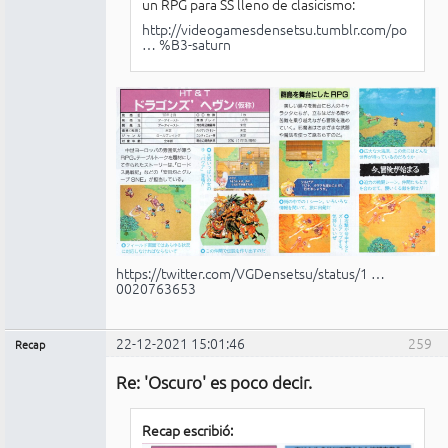
un RPG para SS lleno de clasicismo:
http://videogamesdensetsu.tumblr.com/po
… %B3-saturn
https://twitter.com/VGDensetsu/status/1 …
0020763653
22-12-2021 15:01:46
259
Recap
Administrador
Re: 'Oscuro' es poco decir.
No
conectado
Recap escribió: