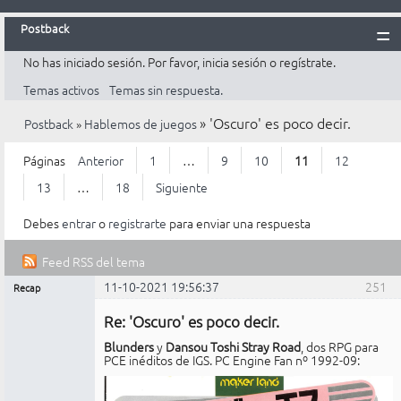
Postback
No has iniciado sesión.
Por favor, inicia sesión o regístrate.
Inicio
Temas activos
Temas sin respuesta.
Postback
»
'Oscuro' es poco decir.
Postback
»
Hablemos de juegos
Reglas
Búsqueda
Páginas
Anterior
1
…
9
10
11
12
Registrarte
13
…
18
Siguiente
Entrar
Debes
entrar
o
registrarte
para enviar una respuesta
Feed RSS del tema
11-10-2021 19:56:37
251
Recap
Mensajes [ 251 al 275 de 438 ]
Administrador
Re: 'Oscuro' es poco decir.
No
conectado
Blunders
y
Dansou Toshi Stray Road
, dos RPG para
PCE inéditos de IGS. PC Engine Fan nº 1992-09: