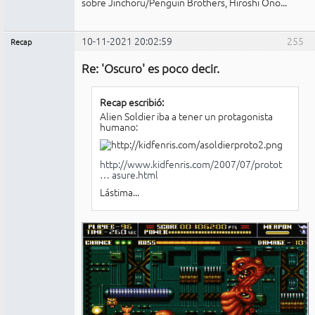
sobre Jinchoru/Penguin Brothers, Hiroshi Ono...
10-11-2021 20:02:59
255
Recap
Administrador
Re: 'Oscuro' es poco decir.
No
conectado
Recap escribió:
Alien Soldier iba a tener un protagonista
humano:
http://www.kidfenris.com/2007/07/protot
… asure.html
Lástima...