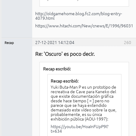
http://oldgamehome.blog.fc2.com/blog-entry-
4079.html
https://www.hitachi.com/New/cnews/E/1996/960319
27-12-2021 14:12:04
260
Recap
Administrador
Re: 'Oscuro' es poco decir.
No
conectado
Recap escribió:
Recap escribió:
Yuki Buta-Man P es un prototipo de
recreativa de Cave para Kaneko del
que existe documentación gráfica
desde hace tiempo [
>
] pero no
parece que se haya extendido
demasiado este vídeo sobre la que,
probablemente, es su única
exhibición pública (AOU-1997):
https://youtu.be/HoaInFUpP9I?
t=634