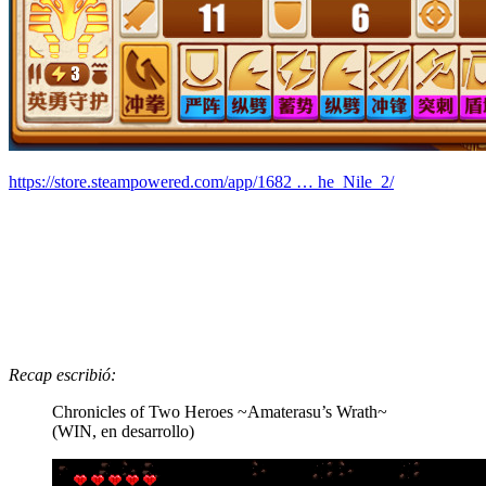
https://store.steampowered.com/app/1682 … he_Nile_2/
Recap escribió:
Chronicles of Two Heroes ~Amaterasu’s Wrath~
(WIN, en desarrollo)