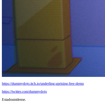
https://dummydojo.itch.io/underling-uprising-free-demo
https://twitter.com/dummydojo
Estadounidense.