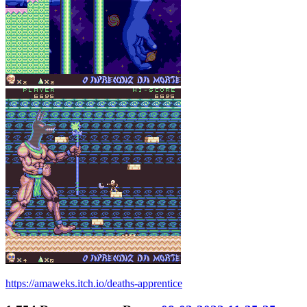
https://amaweks.itch.io/deaths-apprentice