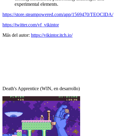
experimental elements.
https://store.steampowered.com/app/1569470/TEOCIDA/
https://twitter.com/vf_vikintor
Más del autor:
https://vikintor.itch.io/
Death's Apprentice (WIN, en desarrollo)