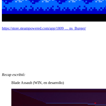
https://store.steampowered.com/app/1809 … ns_Burger/
Recap escribió:
Blade Assault (WIN, en desarrollo)