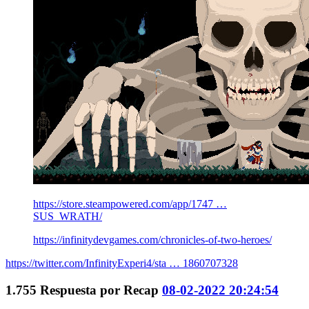
https://store.steampowered.com/app/1747 …
SUS_WRATH/
https://infinitydevgames.com/chronicles-of-two-heroes/
https://twitter.com/InfinityExperi4/sta … 1860707328
1.755
Respuesta por
Recap
08-02-2022 20:24:54