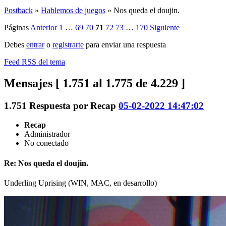
Postback
»
Hablemos de juegos
»
Nos queda el doujin.
Páginas
Anterior
1
…
69
70
71
72
73
…
170
Siguiente
Debes
entrar
o
registrarte
para enviar una respuesta
Feed RSS del tema
Mensajes [ 1.751 al 1.775 de 4.229 ]
1.751
Respuesta por
Recap
05-02-2022 14:47:02
Recap
Administrador
No conectado
Re: Nos queda el doujin.
Underling Uprising (WIN, MAC, en desarrollo)