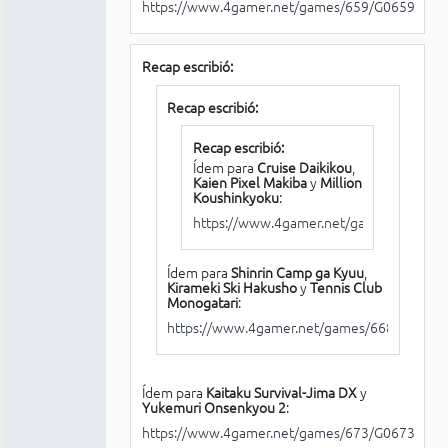
https://www.4gamer.net/games/659/G065924/
Recap escribió:
Recap escribió:
Recap escribió:
Ídem para
Cruise Daikikou
,
Kaien Pixel Makiba
y
Million
Koushinkyoku
:
https://www.4gamer.net/games/664/G
Ídem para
Shinrin Camp ga Kyuu
,
Kirameki Ski Hakusho
y
Tennis Club
Monogatari
:
https://www.4gamer.net/games/668/G0668
Ídem para
Kaitaku Survival-Jima DX
y
Yukemuri Onsenkyou 2
:
https://www.4gamer.net/games/673/G067365/