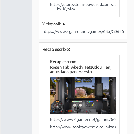
https://store.steampowered.com/app/1761
… _to_Kyoto/
Y disponible.
https://www.4gamer.net/games/635/G063599/
Recap escribió:
Recap escribió:
Rosen Tabi Akechi Tetsudou Hen
,
anunciado para Agosto:
https://www.4gamer.net/games/640/G0640
http://www.sonicpowered.co.jp/train/nsw/ake