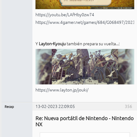
https://youtu.be/LAfHby0zw74
https://www.4gamer.net/games/684/G068497/2023
Y
Layton-Kyouju
también prepara su vuelta...:
https://www.layton.jp/jouki/
13-02-2023 22:09:05
356
Recap
Administrador
Re: Nueva portátil de Nintendo - Nintendo
No
conectado
NX