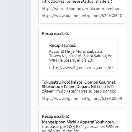
introducirles los necesitados "shaders":
https://store.steampowered.com/developer/Kairo
https://www.4gamer.net/games/620/G062093/
Recap escribió:
Recap escribió:
Kassen!! Ninja-Mura, Zaibatsu
Towns V y Kaisen!! Sushi Kaidou, en
WIN vía Steam, el día 23:
https://www.4gamer.net/games/631/G0631
Tokunatsu Pool Palace
,
Oomori Gourmet
Shokudou
y
Kaiten Depart. Nikki
, en WIN
(Steam, multi-región) tras su paso por NS:
https://www.4gamer.net/games/639/G063918/
Recap escribió:
Manga Ippon-Michi
y
Apparel Youhinten
,
tras pasar por NS y PS4, ya están en WIN en
edición multi-región: