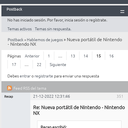
Postback
No has iniciado sesión.
Por favor, inicia sesión o regístrate.
Inicio
Temas activos
Temas sin respuesta.
Postback
»
Nueva portátil de Nintendo
Postback
»
Hablemos de juegos
Reglas
- Nintendo NX
Búsqueda
Páginas
Anterior
1
…
13
14
15
16
Registrarte
17
…
22
Siguiente
Entrar
Debes
entrar
o
registrarte
para enviar una respuesta
Feed RSS del tema
21-12-2022 12:31:46
351
Recap
Mensajes [ 351 al 375 de 527 ]
Administrador
Re: Nueva portátil de Nintendo - Nintendo
No
conectado
NX
Recap escribió: