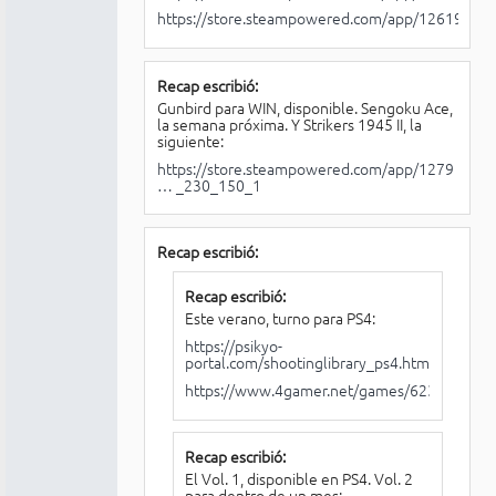
https://store.steampowered.com/app/1261980/S
Recap escribió:
Gunbird para WIN, disponible. Sengoku Ace,
la semana próxima. Y Strikers 1945 II, la
siguiente:
https://store.steampowered.com/app/1279
… _230_150_1
Recap escribió:
Recap escribió:
Este verano, turno para PS4:
https://psikyo-
portal.com/shootinglibrary_ps4.html
https://www.4gamer.net/games/623/G0623
Recap escribió:
El Vol. 1, disponible en PS4. Vol. 2
para dentro de un mes: