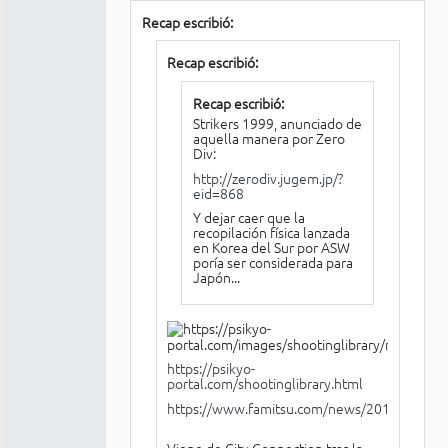
Recap escribió:
Recap escribió:
Recap escribió:
Strikers 1999, anunciado de
aquella manera por Zero
Div:
http://zerodiv.jugem.jp/?
eid=868
Y dejar caer que la
recopilación física lanzada
en Korea del Sur por ASW
poría ser considerada para
Japón...
https://psikyo-
portal.com/shootinglibrary.html
https://www.famitsu.com/news/201904/251
Viene de City Connection tras la