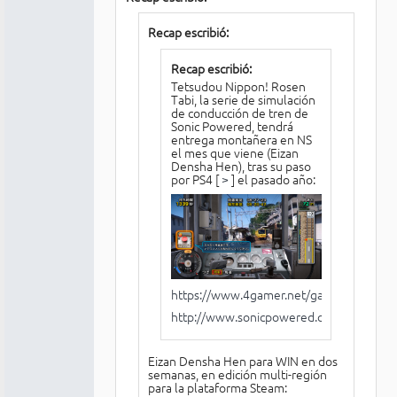
Recap escribió:
Recap escribió:
Tetsudou Nippon! Rosen
Tabi, la serie de simulación
de conducción de tren de
Sonic Powered, tendrá
entrega montañera en NS
el mes que viene (Eizan
Densha Hen), tras su paso
por PS4 [
>
] el pasado año:
https://www.4gamer.net/games/600/G
http://www.sonicpowered.co.jp/train/nsw
Eizan Densha Hen para WIN en dos
semanas, en edición multi-región
para la plataforma Steam: