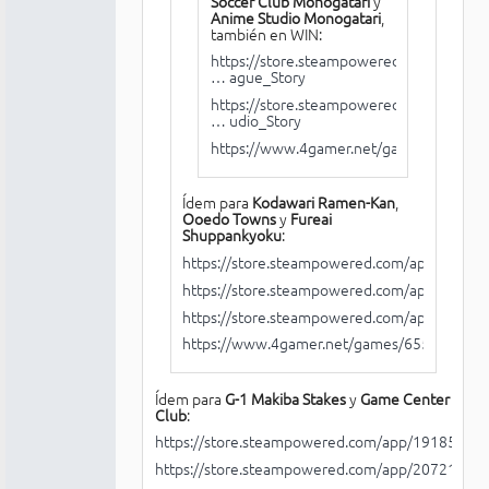
Soccer Club Monogatari
y
Anime Studio Monogatari
,
también en WIN:
https://store.steampowered.com/app/19
… ague_Story
https://store.steampowered.com/app/19
… udio_Story
https://www.4gamer.net/games/647/G
Ídem para
Kodawari Ramen-Kan
,
Ooedo Towns
y
Fureai
Shuppankyoku
:
https://store.steampowered.com/app/19185
https://store.steampowered.com/app/20193
https://store.steampowered.com/app/20548
https://www.4gamer.net/games/655/G0655
Ídem para
G-1 Makiba Stakes
y
Game Center
Club
:
https://store.steampowered.com/app/1918530/G
https://store.steampowered.com/app/2072130/_