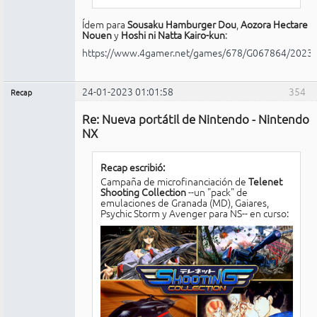
Ídem para
Sousaku Hamburger Dou
,
Aozora Hectare
Nouen
y
Hoshi ni Natta Kairo-kun
:
https://www.4gamer.net/games/678/G067864/2023
24-01-2023 01:01:58
354
Recap
Administrador
Re: Nueva portátil de Nintendo - Nintendo
No
conectado
NX
Recap escribió:
Campaña de microfinanciación de
Telenet
Shooting Collection
--un "pack" de
emulaciones de Granada (MD), Gaiares,
Psychic Storm y Avenger para NS-- en curso: