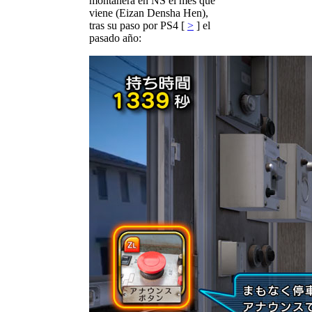
montañera en NS el mes que
viene (Eizan Densha Hen),
tras su paso por PS4 [
>
] el
pasado año: