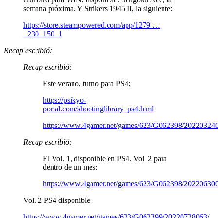
semana próxima. Y Strikers 1945 II, la siguiente:
https://store.steampowered.com/app/1279 …
_230_150_1
Recap escribió:
Recap escribió:
Este verano, turno para PS4:
https://psikyo-
portal.com/shootinglibrary_ps4.html
https://www.4gamer.net/games/623/G062398/20220324
Recap escribió:
El Vol. 1, disponible en PS4. Vol. 2 para
dentro de un mes:
https://www.4gamer.net/games/623/G062398/20220630
Vol. 2 PS4 disponible:
https://www.4gamer.net/games/623/G062399/20220728063/