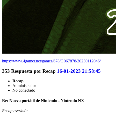
https://www.4gamer.net/games/678/G067878/20230112046/
353
Respuesta por
Recap
16-01-2023 21:58:45
Recap
Administrador
No conectado
Re: Nueva portátil de Nintendo - Nintendo NX
Recap escribió: