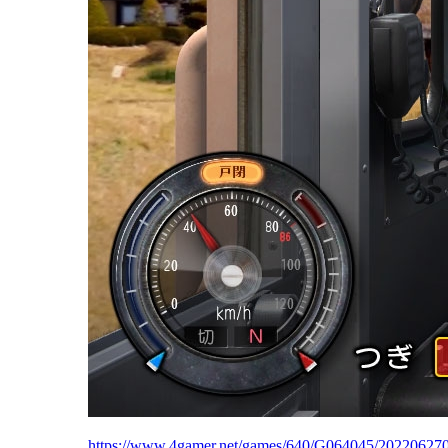
https://www.4gamer.net/games/640/G064045/20220627