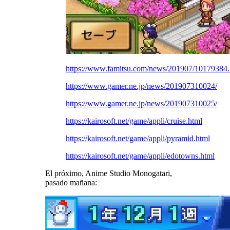
https://www.famitsu.com/news/201907/10179384.
https://www.gamer.ne.jp/news/201907310024/
https://www.gamer.ne.jp/news/201907310025/
https://kairosoft.net/game/appli/cruise.html
https://kairosoft.net/game/appli/pyramid.html
https://kairosoft.net/game/appli/edotowns.html
El próximo, Anime Studio Monogatari,
pasado mañana: