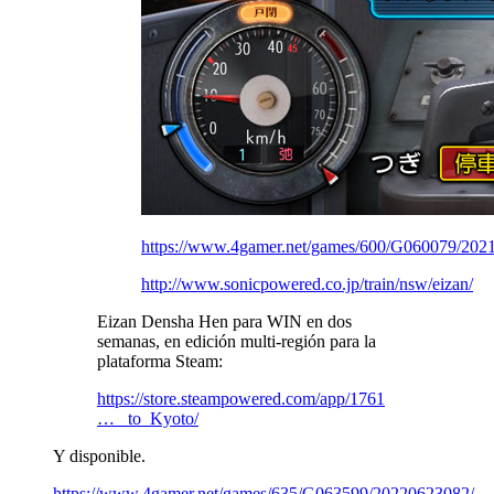
https://www.4gamer.net/games/600/G060079/202
http://www.sonicpowered.co.jp/train/nsw/eizan/
Eizan Densha Hen para WIN en dos
semanas, en edición multi-región para la
plataforma Steam:
https://store.steampowered.com/app/1761
… _to_Kyoto/
Y disponible.
https://www.4gamer.net/games/635/G063599/20220623082/