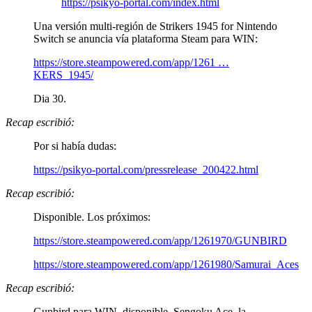
https://psikyo-portal.com/index.html
Una versión multi-región de Strikers 1945 for Nintendo
Switch se anuncia vía plataforma Steam para WIN:
https://store.steampowered.com/app/1261 …
KERS_1945/
Dia 30.
Recap escribió:
Por si había dudas:
https://psikyo-portal.com/pressrelease_200422.html
Recap escribió:
Disponible. Los próximos:
https://store.steampowered.com/app/1261970/GUNBIRD
https://store.steampowered.com/app/1261980/Samurai_Aces
Recap escribió:
Gunbird para WIN, disponible. Sengoku Ace, la