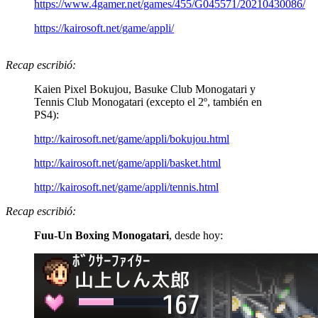
https://www.4gamer.net/games/455/G045571/20210430086/
https://kairosoft.net/game/appli/
Recap escribió:
Kaien Pixel Bokujou, Basuke Club Monogatari y
Tennis Club Monogatari (excepto el 2º, también en
PS4):
http://kairosoft.net/game/appli/bokujou.html
http://kairosoft.net/game/appli/basket.html
http://kairosoft.net/game/appli/tennis.html
Recap escribió:
Fuu-Un Boxing Monogatari
, desde hoy: