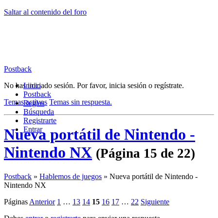
Saltar al contenido del foro
Postback
No has iniciado sesión.
Inicio
Por favor, inicia sesión o regístrate.
Postback
Temas activos
Temas sin respuesta.
Reglas
Búsqueda
Registrarte
Entrar
Nueva portátil de Nintendo -
Nintendo NX
(Página 15 de 22)
Postback
»
Hablemos de juegos
»
Nueva portátil de Nintendo -
Nintendo NX
Páginas
Anterior
1
…
13
14
15
16
17
…
22
Siguiente