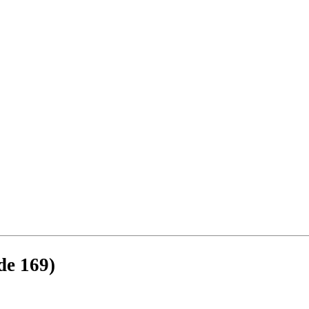
de 169)