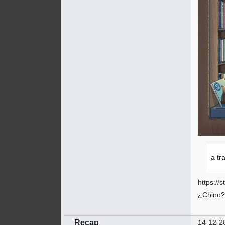
a tr
https:/
¿Chino?
Recap
14-12-2