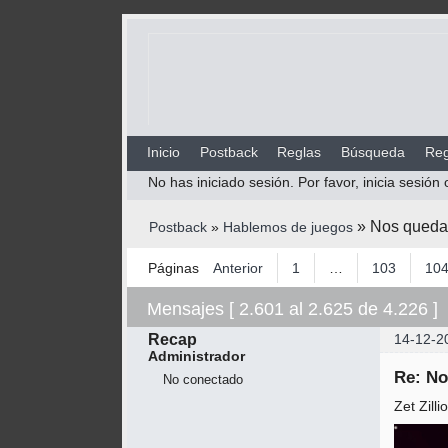
Inicio
Postback
Reglas
Búsqueda
Reg
No has iniciado sesión.
Por favor, inicia sesión 
»
Nos queda 
Postback
»
Hablemos de juegos
Páginas
Anterior
1
…
103
10
Mensajes [ 2.601 al 2.625 de 4.226 ]
Recap
14-12-2
Administrador
Re: No
No conectado
Zet Zill