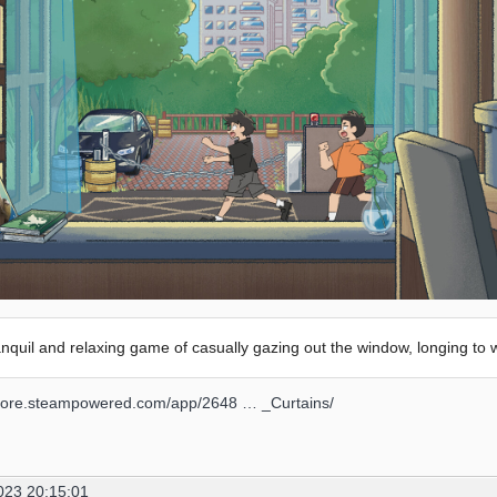
anquil and relaxing game of casually gazing out the window, longing to 
/store.steampowered.com/app/2648 … _Curtains/
023 20:15:01