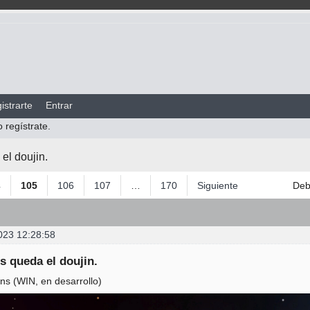
istrarte
Entrar
o regístrate.
el doujin.
4
105
106
107
…
170
Siguiente
De
023 12:28:58
s queda el doujin.
ions (WIN, en desarrollo)