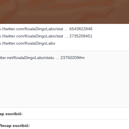
s://twitter.com/KoalaDingoLabo/stat … 6543822848
s://twitter.com/KoalaDingoLabo/stat … 2735208451
s://twitter.com/KoalaDingoLabo
nitter.net/KoalaDingoLabo/statu … 23750209#m
ap escribió:
Recap escribió: