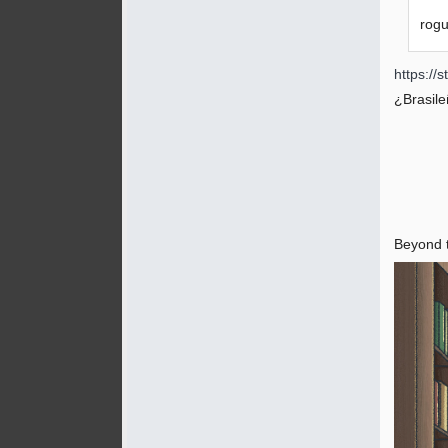
rogu
https://
¿Brasil
Beyond t